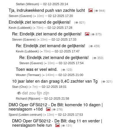
Stefan (Winsum) -- 02-12-2025 20:14
Tja, indrukwekkend push van zachte lucht
(
944)
Steven (Gavere)
(
10m)
-- 02-12-2025 17:20
Eindelijk ziet iemand de gelijkenis!
(
821)
Kevin (Lubbeek)
(
70m)
-- 02-12-2025 17:28
Re: Eindelijk ziet iemand de gelijkenis!
(
875)
Steven (Gavere)
(
10m)
-- 02-12-2025 17:33
Re: Eindelijk ziet iemand de gelijkenis!
(
459)
Kevin (Lubbeek)
(
70m)
-- 02-12-2025 17:47
Re: Eindelijk ziet iemand de gelijkenis!
(
353)
Steven (Gavere)
(
10m)
-- 02-12-2025 17:54
Toen was er veel wind.
(
123)
Wouter (Termaar)
(
140m)
-- 02-12-2025 21:00
10 jaar later en dan graag 0,4C zachter van Tg
(
321)
Stan (Oss)
(
7m)
-- 02-12-2025 18:01
dat zou fijn zijn
Richard (Rijssen) -- 02-12-2025 21:58
DMO Oper GFS0212 - De Bilt: komende 10 dagen |
neerslagsom +10d
(
276)
Sjoerd (Leiden centrum)
(
13m)
-- 02-12-2025 17:53
DMO Oper GFS0212 - De Bilt: dag 11 en verder |
neerslagsom hele run
(
131)