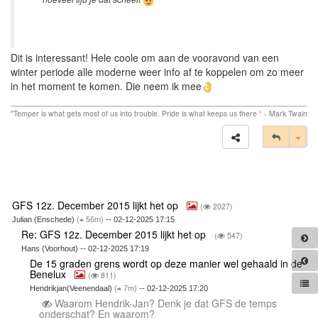
Dit is interessant! Hele coole om aan de vooravond van een
winter periode alle moderne weer info af te koppelen om zo meer
in het moment te komen. Die neem ik mee
''Temper is what gets most of us into trouble. Pride is what keeps us there “ - Mark Twain
Tog
GFS 12z. December 2015 lijkt het op
(
2027)
Julian (Enschede)
(
56m)
-- 02-12-2025 17:15
Re: GFS 12z. December 2015 lijkt het op
(
547)
Hans (Voorhout) -- 02-12-2025 17:19
De 15 graden grens wordt op deze manier wel gehaald in de
Benelux
(
811)
Hendrikjan(Veenendaal)
(
7m)
-- 02-12-2025 17:20
Waarom Hendrik-Jan? Denk je dat GFS de temps
onderschat? En waarom?