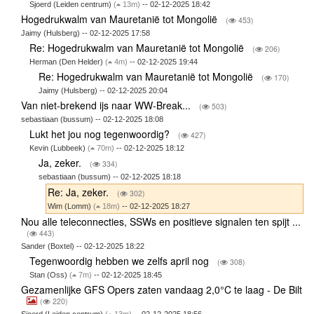
Sjoerd (Leiden centrum)
(
13m)
-- 02-12-2025 18:42
Hogedrukwalm van Mauretanië tot Mongolië
(
453)
Jaimy (Hulsberg) -- 02-12-2025 17:58
Re: Hogedrukwalm van Mauretanië tot Mongolië
(
206)
Herman (Den Helder)
(
4m)
-- 02-12-2025 19:44
Re: Hogedrukwalm van Mauretanië tot Mongolië
(
170)
Jaimy (Hulsberg) -- 02-12-2025 20:04
Van niet-brekend ijs naar WW-Break...
(
503)
sebastiaan (bussum) -- 02-12-2025 18:08
Lukt het jou nog tegenwoordig?
(
427)
Kevin (Lubbeek)
(
70m)
-- 02-12-2025 18:12
Ja, zeker.
(
334)
sebastiaan (bussum) -- 02-12-2025 18:18
Re: Ja, zeker.
(
302)
Wim (Lomm)
(
18m)
-- 02-12-2025 18:27
Nou alle teleconnecties, SSWs en positieve signalen ten spijt ...
(
443)
Sander (Boxtel) -- 02-12-2025 18:22
Tegenwoordig hebben we zelfs april nog
(
308)
Stan (Oss)
(
7m)
-- 02-12-2025 18:45
Gezamenlijke GFS Opers zaten vandaag 2,0°C te laag - De Bilt
(
220)