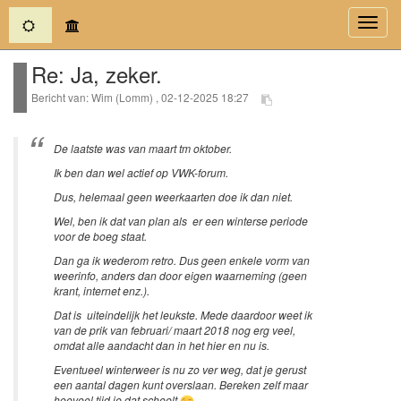
(current)
Toggl
navig
Re: Ja, zeker.
Bericht van: Wim (Lomm) , 02-12-2025 18:27
De laatste was van maart tm oktober.
Ik ben dan wel actief op VWK-forum.
Dus, helemaal geen weerkaarten doe ik dan niet.
Wel, ben ik dat van plan als er een winterse periode
voor de boeg staat.
Dan ga ik wederom retro. Dus geen enkele vorm van
weerinfo, anders dan door eigen waarneming (geen
krant, internet enz.).
Dat is uiteindelijk het leukste. Mede daardoor weet ik
van de prik van februari/ maart 2018 nog erg veel,
omdat alle aandacht dan in het hier en nu is.
Eventueel winterweer is nu zo ver weg, dat je gerust
een aantal dagen kunt overslaan. Bereken zelf maar
hoeveel tijd je dat scheelt