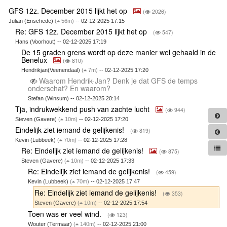
GFS 12z. December 2015 lijkt het op
(
2026)
Julian (Enschede)
(
56m)
-- 02-12-2025 17:15
Re: GFS 12z. December 2015 lijkt het op
(
547)
Hans (Voorhout) -- 02-12-2025 17:19
De 15 graden grens wordt op deze manier wel gehaald in de
Benelux
(
810)
Hendrikjan(Veenendaal)
(
7m)
-- 02-12-2025 17:20
Waarom Hendrik-Jan? Denk je dat GFS de temps
onderschat? En waarom?
Stefan (Winsum) -- 02-12-2025 20:14
Tja, indrukwekkend push van zachte lucht
(
944)
Steven (Gavere)
(
10m)
-- 02-12-2025 17:20
Eindelijk ziet iemand de gelijkenis!
(
819)
Kevin (Lubbeek)
(
70m)
-- 02-12-2025 17:28
Re: Eindelijk ziet iemand de gelijkenis!
(
875)
Steven (Gavere)
(
10m)
-- 02-12-2025 17:33
Re: Eindelijk ziet iemand de gelijkenis!
(
459)
Kevin (Lubbeek)
(
70m)
-- 02-12-2025 17:47
Re: Eindelijk ziet iemand de gelijkenis!
(
353)
Steven (Gavere)
(
10m)
-- 02-12-2025 17:54
Toen was er veel wind.
(
123)
Wouter (Termaar)
(
140m)
-- 02-12-2025 21:00