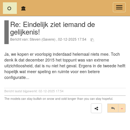
(current)
Toggl
navig
Re: Eindelijk ziet iemand de
gelijkenis!
Bericht van: Steven (Gavere) , 02-12-2025 17:54
Ja, we kopen er voorlopig inderdaad helemaal niets mee. Toch
denk ik dat december 2015 het toppunt was van extreme
uitzichtloosheid, dat is nu niet het geval. Ergens in de tweede helft
hopelijk wat meer speling en ruimte voor een betere
configuratie...
Bericht laatst bijgewerkt: 02-12-2025 17:54
The models can stay bullish on snow and cold longer than you can stay hopeful.
Tog