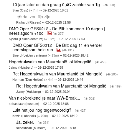
10 jaar later en dan graag 0,4C zachter van Tg
(
320)
Stan (Oss)
(
7m)
-- 02-12-2025 18:01
dat zou fijn zijn
Richard (Rijssen) -- 02-12-2025 21:58
DMO Oper GFS0212 - De Bilt: komende 10 dagen |
neerslagsom +10d
(
275)
Sjoerd (Leiden centrum)
(
13m)
-- 02-12-2025 17:53
DMO Oper GFS0212 - De Bilt: dag 11 en verder |
neerslagsom hele run
(
131)
Sjoerd (Leiden centrum)
(
13m)
-- 02-12-2025 18:42
Hogedrukwalm van Mauretanië tot Mongolië
(
453)
Jaimy (Hulsberg) -- 02-12-2025 17:58
Re: Hogedrukwalm van Mauretanië tot Mongolië
(
205)
Herman (Den Helder)
(
4m)
-- 02-12-2025 19:44
Re: Hogedrukwalm van Mauretanië tot Mongolië
(
169)
Jaimy (Hulsberg) -- 02-12-2025 20:04
Van niet-brekend ijs naar WW-Break...
(
502)
sebastiaan (bussum) -- 02-12-2025 18:08
Lukt het jou nog tegenwoordig?
(
427)
Kevin (Lubbeek)
(
70m)
-- 02-12-2025 18:12
Ja, zeker.
(
334)
sebastiaan (bussum) -- 02-12-2025 18:18