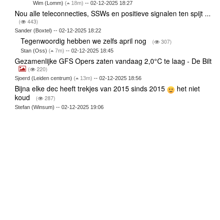
Wim (Lomm)
(
18m)
-- 02-12-2025 18:27
Nou alle teleconnecties, SSWs en positieve signalen ten spijt ...
(
443)
Sander (Boxtel) -- 02-12-2025 18:22
Tegenwoordig hebben we zelfs april nog
(
307)
Stan (Oss)
(
7m)
-- 02-12-2025 18:45
Gezamenlijke GFS Opers zaten vandaag 2,0°C te laag - De Bilt
(
220)
Sjoerd (Leiden centrum)
(
13m)
-- 02-12-2025 18:56
Bijna elke dec heeft trekjes van 2015 sinds 2015
het niet
koud
(
287)
Stefan (Winsum) -- 02-12-2025 19:06