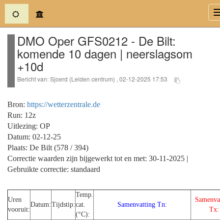
(current)
DMO Oper GFS0212 - De Bilt:
komende 10 dagen | neerslagsom
+10d
Bericht van: Sjoerd (Leiden centrum) , 02-12-2025 17:53
Bron:
https://wetterzentrale.de
Run: 12z
Uitlezing: OP
Datum: 02-12-25
Plaats: De Bilt (578 / 394)
Correctie waarden zijn bijgewerkt tot en met: 30-11-2025 |
Gebruikte correctie: standaard
Temp.
Uren
Samenva
Datum:
Tijdstip:
cat.
Samenvatting Tn:
vooruit:
Tx:
(°C):