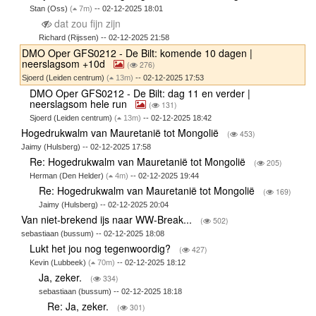
Stan (Oss)
(
7m)
-- 02-12-2025 18:01
dat zou fijn zijn
Richard (Rijssen) -- 02-12-2025 21:58
DMO Oper GFS0212 - De Bilt: komende 10 dagen |
neerslagsom +10d
(
276)
Sjoerd (Leiden centrum)
(
13m)
-- 02-12-2025 17:53
DMO Oper GFS0212 - De Bilt: dag 11 en verder |
neerslagsom hele run
(
131)
Sjoerd (Leiden centrum)
(
13m)
-- 02-12-2025 18:42
Hogedrukwalm van Mauretanië tot Mongolië
(
453)
Jaimy (Hulsberg) -- 02-12-2025 17:58
Re: Hogedrukwalm van Mauretanië tot Mongolië
(
205)
Herman (Den Helder)
(
4m)
-- 02-12-2025 19:44
Re: Hogedrukwalm van Mauretanië tot Mongolië
(
169)
Jaimy (Hulsberg) -- 02-12-2025 20:04
Van niet-brekend ijs naar WW-Break...
(
502)
sebastiaan (bussum) -- 02-12-2025 18:08
Lukt het jou nog tegenwoordig?
(
427)
Kevin (Lubbeek)
(
70m)
-- 02-12-2025 18:12
Ja, zeker.
(
334)
sebastiaan (bussum) -- 02-12-2025 18:18
Re: Ja, zeker.
(
301)