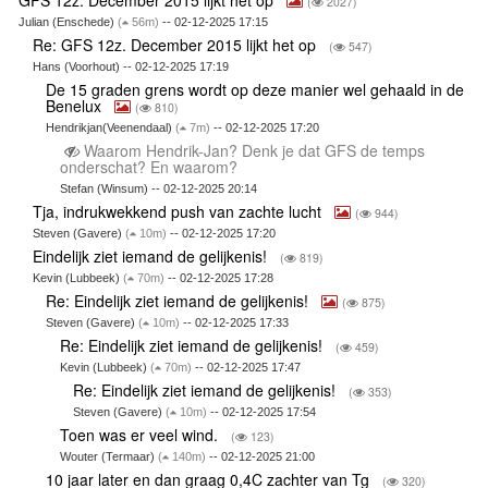
GFS 12z. December 2015 lijkt het op
(
2027)
Julian (Enschede)
(
56m)
-- 02-12-2025 17:15
Re: GFS 12z. December 2015 lijkt het op
(
547)
Hans (Voorhout) -- 02-12-2025 17:19
De 15 graden grens wordt op deze manier wel gehaald in de
Benelux
(
810)
Hendrikjan(Veenendaal)
(
7m)
-- 02-12-2025 17:20
Waarom Hendrik-Jan? Denk je dat GFS de temps
onderschat? En waarom?
Stefan (Winsum) -- 02-12-2025 20:14
Tja, indrukwekkend push van zachte lucht
(
944)
Steven (Gavere)
(
10m)
-- 02-12-2025 17:20
Eindelijk ziet iemand de gelijkenis!
(
819)
Kevin (Lubbeek)
(
70m)
-- 02-12-2025 17:28
Re: Eindelijk ziet iemand de gelijkenis!
(
875)
Steven (Gavere)
(
10m)
-- 02-12-2025 17:33
Re: Eindelijk ziet iemand de gelijkenis!
(
459)
Kevin (Lubbeek)
(
70m)
-- 02-12-2025 17:47
Re: Eindelijk ziet iemand de gelijkenis!
(
353)
Steven (Gavere)
(
10m)
-- 02-12-2025 17:54
Toen was er veel wind.
(
123)
Wouter (Termaar)
(
140m)
-- 02-12-2025 21:00
10 jaar later en dan graag 0,4C zachter van Tg
(
320)