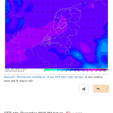
Weerpoll
|
Weerwoord voetbalpool
|
8 jaar GFS data
|
Mijn verhaal
|
ik ben anders,
maar ook ik mag er zijn
Tog