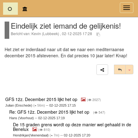
(current)
Toggl
navig
Eindelijk ziet iemand de gelijkenis!
Bericht van: Kevin (Lubbeek) , 02-12-2025 17:28
Het ziet er inderdaad naar uit dat we naar een mediterraanse
december 2015 afstevenen. En dat precies 10 jaar later! Knap!
Tog
GFS 12z. December 2015 lijkt het op
(
2027)
Julian (Enschede)
(
56m)
-- 02-12-2025 17:15
Re: GFS 12z. December 2015 lijkt het op
(
547)
Hans (Voorhout) -- 02-12-2025 17:19
De 15 graden grens wordt op deze manier wel gehaald in de
Benelux
(
810)
Hendrikjan(Veenendaal)
(
7m)
-- 02-12-2025 17:20