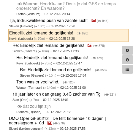
Waarom Hendrik-Jan? Denk je dat GFS de temps
onderschat? En waarom?
Stefan (Winsum) -- 02-12-2025 20:14
Tja, indrukwekkend push van zachte lucht
(
944)
Steven (Gavere)
(
10m)
-- 02-12-2025 17:20
Eindelijk ziet iemand de gelijkenis!
(
820)
Kevin (Lubbeek)
(
70m)
-- 02-12-2025 17:28
Re: Eindelijk ziet iemand de gelijkenis!
(
875)
Steven (Gavere)
(
10m)
-- 02-12-2025 17:33
Re: Eindelijk ziet iemand de gelijkenis!
(
459)
Kevin (Lubbeek)
(
70m)
-- 02-12-2025 17:47
Re: Eindelijk ziet iemand de gelijkenis!
(
353)
Steven (Gavere)
(
10m)
-- 02-12-2025 17:54
Toen was er veel wind.
(
123)
Wouter (Termaar)
(
140m)
-- 02-12-2025 21:00
10 jaar later en dan graag 0,4C zachter van Tg
(
321)
Stan (Oss)
(
7m)
-- 02-12-2025 18:01
dat zou fijn zijn
Richard (Rijssen) -- 02-12-2025 21:58
DMO Oper GFS0212 - De Bilt: komende 10 dagen |
neerslagsom +10d
(
276)
Sjoerd (Leiden centrum)
(
13m)
-- 02-12-2025 17:53