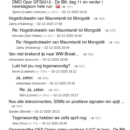
DMO Oper GFS0212 - De Bilt: dag 11 en verder |
neerslagsom hele run
(
131)
Sjoerd (Leiden centrum)
(
13m)
-- 02-12-2025 18:42
Hogedrukwalm van Mauretanië tot Mongolië
(
453)
Jaimy (Hulsberg) -- 02-12-2025 17:58
Re: Hogedrukwalm van Mauretanië tot Mongolië
(
205)
Herman (Den Helder)
(
4m)
-- 02-12-2025 19:44
Re: Hogedrukwalm van Mauretanië tot Mongolië
(
169)
Jaimy (Hulsberg) -- 02-12-2025 20:04
Van niet-brekend ijs naar WW-Break...
(
502)
sebastiaan (bussum) -- 02-12-2025 18:08
Lukt het jou nog tegenwoordig?
(
427)
Kevin (Lubbeek)
(
70m)
-- 02-12-2025 18:12
Ja, zeker.
(
334)
sebastiaan (bussum) -- 02-12-2025 18:18
Re: Ja, zeker.
(
301)
Wim (Lomm)
(
18m)
-- 02-12-2025 18:27
Nou alle teleconnecties, SSWs en positieve signalen ten spijt ...
(
443)
Sander (Boxtel) -- 02-12-2025 18:22
Tegenwoordig hebben we zelfs april nog
(
307)
Stan (Oss)
(
7m)
-- 02-12-2025 18:45
Gezamenlijke GFS Opers zaten vandaag 2,0°C te laag - De Bilt