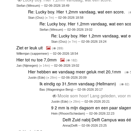
Stefan (Winsum) -- 02-06-2026 18:49
Re: Lucky boy. Hier 1,2mm vandaag, wat een score.
(
Stan (Oss)
(
7m)
-- 02-06-2026 18:58
Re: Lucky boy. Hier 1,2mm vandaag, wat een sc
Stefan (Winsum) -- 02-06-2026 19:02
Re: Lucky boy. Hier 1,2mm vandaag, wat 
Stan (Oss)
(
7m)
-- 02-06-2026 19:24
Ziet er leuk uit
(
289)
Willemjan (sappemeer) -- 02-06-2026 18:54
Hier tot nu toe 7,0mm
(
182)
Jan (Nijmegen)
(
14m)
-- 02-06-2026 19:02
Hier hebben we vandaag meer geluk met 20,1mm
(
5
Justin (Ede)
(
28m)
-- 02-06-2026 20:09
Ik eindig op 31,5mm vandaag (Hellmann)
(
82)
Bas (Wageningse Berg) -- 02-06-2026 20:17
Mooie som hoor! Lang geleden, voor mi
Justin (Ede)
(
28m)
-- 02-06-2026 20:21
9 2 mm is mijn dagsom en een paar slagen
Hein (Rhoon/Schiedam) -- 02-06-2026 22:23
Delft Zuid nabij Delft Campus was éé
Anna(Delft -- 02-06-2026 23:25