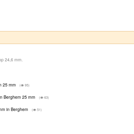
 op 24,6 mm.
hem 25 mm
(
95)
n in Berghem 25 mm
(
63)
 mm in Berghem
(
51)