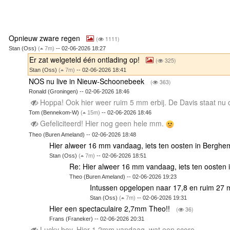
Opnieuw zware regen
(
1111)
Stan (Oss)
(
7m)
-- 02-06-2026 18:27
Er zat welgeteld één ontlading op!
(
325)
Stan (Oss)
(
7m)
-- 02-06-2026 18:41
NOS nu live in Nieuw-Schoonebeek
(
363)
Ronald (Groningen) -- 02-06-2026 18:46
Hoppa! Ook hier weer ruim 5 mm erbij. De Davis staat nu
Tom (Bennekom-W)
(
15m)
-- 02-06-2026 18:46
Gefeliciteerd! Hier nog geen hele mm.
Theo (Buren Ameland) -- 02-06-2026 18:48
Hier alweer 16 mm vandaag, iets ten oosten in Berg
Stan (Oss)
(
7m)
-- 02-06-2026 18:51
Re: Hier alweer 16 mm vandaag, iets ten ooste
Theo (Buren Ameland) -- 02-06-2026 19:23
Intussen opgelopen naar 17,8 en ruim 27
Stan (Oss)
(
7m)
-- 02-06-2026 19:31
Hier een spectaculaire 2,7mm Theo!!
(
36)
Frans (Franeker) -- 02-06-2026 20:31
Lucky boy. Hier 1,2mm vandaag, wat een score.