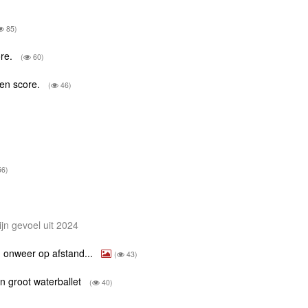
85)
ore.
(
60)
een score.
(
46)
6)
jn gevoel uit 2024
 onweer op afstand...
(
43)
n groot waterballet
(
40)