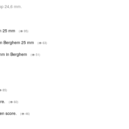
 op 24,6 mm.
hem 25 mm
(
95)
n in Berghem 25 mm
(
63)
 mm in Berghem
(
51)
85)
ore.
(
60)
een score.
(
46)