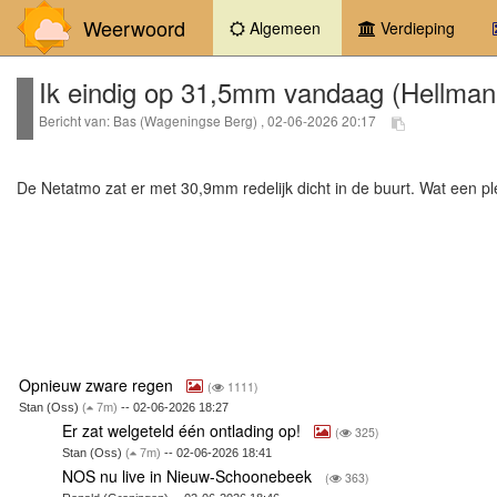
Weerwoord
(current)
Algemeen
Verdieping
Ik eindig op 31,5mm vandaag (Hellman
Bericht van: Bas (Wageningse Berg) , 02-06-2026 20:17
De Netatmo zat er met 30,9mm redelijk dicht in de buurt. Wat een pl
Opnieuw zware regen
(
1111)
Stan (Oss)
(
7m)
-- 02-06-2026 18:27
Er zat welgeteld één ontlading op!
(
325)
Stan (Oss)
(
7m)
-- 02-06-2026 18:41
NOS nu live in Nieuw-Schoonebeek
(
363)