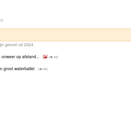
7)
jn gevoel uit 2024
 onweer op afstand...
(
43)
n groot waterballet
(
40)