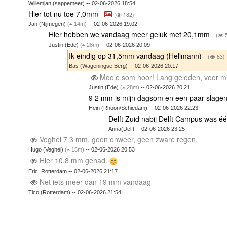
Willemjan (sappemeer) -- 02-06-2026 18:54
Hier tot nu toe 7,0mm
(
182)
Jan (Nijmegen)
(
14m)
-- 02-06-2026 19:02
Hier hebben we vandaag meer geluk met 20,1mm
(
5
Justin (Ede)
(
28m)
-- 02-06-2026 20:09
Ik eindig op 31,5mm vandaag (Hellmann)
(
83)
Bas (Wageningse Berg) -- 02-06-2026 20:17
Mooie som hoor! Lang geleden, voor mi
Justin (Ede)
(
28m)
-- 02-06-2026 20:21
9 2 mm is mijn dagsom en een paar slagen
Hein (Rhoon/Schiedam) -- 02-06-2026 22:23
Delft Zuid nabij Delft Campus was éé
Anna(Delft -- 02-06-2026 23:25
Veghel 7.3 mm, geen onweer, geen zware regen.
Hugo (Veghel)
(
15m)
-- 02-06-2026 20:53
Hier 10.8 mm gehad.
Eric, Rotterdam -- 02-06-2026 21:17
Net iets meer dan 19 mm vandaag
Tico (Rotterdam) -- 02-06-2026 21:54