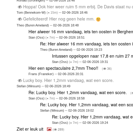
Ronald (Groningen) -- 02-06-2026 18:46
Hoppa! Ook hier weer ruim 5 mm erbij. De Davis staat nu
Tom (Bennekom-W)
(
15m)
-- 02-06-2026 18:46
Gefeliciteerd! Hier nog geen hele mm.
Theo (Buren Ameland) -- 02-06-2026 18:48
Hier alweer 16 mm vandaag, iets ten oosten in Berg
Stan (Oss)
(
7m)
-- 02-06-2026 18:51
Re: Hier alweer 16 mm vandaag, iets ten ooste
Theo (Buren Ameland) -- 02-06-2026 19:23
Intussen opgelopen naar 17,8 en ruim 27
Stan (Oss)
(
7m)
-- 02-06-2026 19:31
Hier een spectaculaire 2,7mm Theo!!
(
36)
Frans (Franeker) -- 02-06-2026 20:31
Lucky boy. Hier 1,2mm vandaag, wat een score.
Stefan (Winsum) -- 02-06-2026 18:49
Re: Lucky boy. Hier 1,2mm vandaag, wat een score.
(
Stan (Oss)
(
7m)
-- 02-06-2026 18:58
Re: Lucky boy. Hier 1,2mm vandaag, wat een sc
Stefan (Winsum) -- 02-06-2026 19:02
Re: Lucky boy. Hier 1,2mm vandaag, wat 
Stan (Oss)
(
7m)
-- 02-06-2026 19:24
Ziet er leuk uit
(
289)