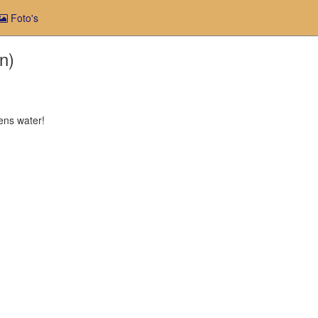
Foto's
n)
ens water!