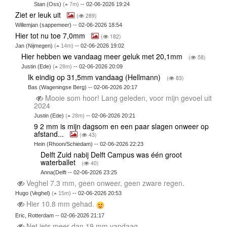
Stan (Oss)
(
7m)
-- 02-06-2026 19:24
Ziet er leuk uit
(
289)
Willemjan (sappemeer) -- 02-06-2026 18:54
Hier tot nu toe 7,0mm
(
182)
Jan (Nijmegen)
(
14m)
-- 02-06-2026 19:02
Hier hebben we vandaag meer geluk met 20,1mm
(
58)
Justin (Ede)
(
28m)
-- 02-06-2026 20:09
Ik eindig op 31,5mm vandaag (Hellmann)
(
83)
Bas (Wageningse Berg) -- 02-06-2026 20:17
Mooie som hoor! Lang geleden, voor mijn gevoel uit
2024
Justin (Ede)
(
28m)
-- 02-06-2026 20:21
9 2 mm is mijn dagsom en een paar slagen onweer op
afstand...
(
43)
Hein (Rhoon/Schiedam) -- 02-06-2026 22:23
Delft Zuid nabij Delft Campus was één groot
waterballet
(
40)
Anna(Delft -- 02-06-2026 23:25
Veghel 7.3 mm, geen onweer, geen zware regen.
Hugo (Veghel)
(
15m)
-- 02-06-2026 20:53
Hier 10.8 mm gehad.
Eric, Rotterdam -- 02-06-2026 21:17
Net iets meer dan 19 mm vandaag