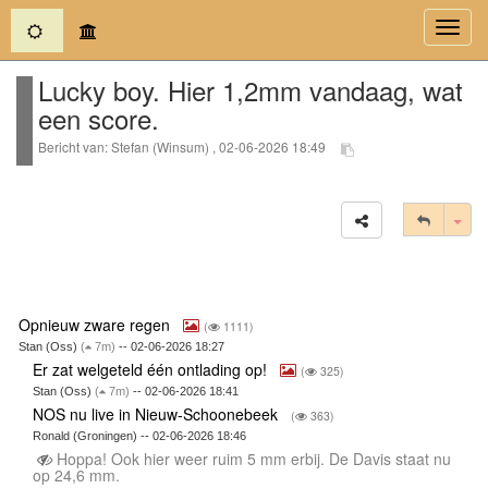
(current)
Toggl
navig
Lucky boy. Hier 1,2mm vandaag, wat
een score.
Bericht van: Stefan (Winsum) , 02-06-2026 18:49
Tog
Opnieuw zware regen
(
1111)
Stan (Oss)
(
7m)
-- 02-06-2026 18:27
Er zat welgeteld één ontlading op!
(
325)
Stan (Oss)
(
7m)
-- 02-06-2026 18:41
NOS nu live in Nieuw-Schoonebeek
(
363)
Ronald (Groningen) -- 02-06-2026 18:46
Hoppa! Ook hier weer ruim 5 mm erbij. De Davis staat nu
op 24,6 mm.