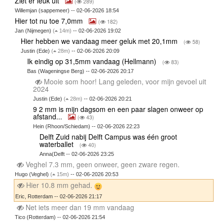
Ziet er leuk uit
(
289)
Willemjan (sappemeer) -- 02-06-2026 18:54
Hier tot nu toe 7,0mm
(
182)
Jan (Nijmegen)
(
14m)
-- 02-06-2026 19:02
Hier hebben we vandaag meer geluk met 20,1mm
(
58)
Justin (Ede)
(
28m)
-- 02-06-2026 20:09
Ik eindig op 31,5mm vandaag (Hellmann)
(
83)
Bas (Wageningse Berg) -- 02-06-2026 20:17
Mooie som hoor! Lang geleden, voor mijn gevoel uit
2024
Justin (Ede)
(
28m)
-- 02-06-2026 20:21
9 2 mm is mijn dagsom en een paar slagen onweer op
afstand...
(
43)
Hein (Rhoon/Schiedam) -- 02-06-2026 22:23
Delft Zuid nabij Delft Campus was één groot
waterballet
(
40)
Anna(Delft -- 02-06-2026 23:25
Veghel 7.3 mm, geen onweer, geen zware regen.
Hugo (Veghel)
(
15m)
-- 02-06-2026 20:53
Hier 10.8 mm gehad.
Eric, Rotterdam -- 02-06-2026 21:17
Net iets meer dan 19 mm vandaag
Tico (Rotterdam) -- 02-06-2026 21:54