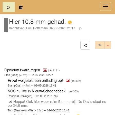
(current)
Toggl
navig
Hier 10.8 mm gehad.
Bericht van: Eric, Rotterdam , 02-06-2026 21:17
Tog
Opnieuw zware regen
(
1111)
Stan (Oss)
(
7m)
-- 02-06-2026 18:27
Er zat welgeteld één ontlading op!
(
325)
Stan (Oss)
(
7m)
-- 02-06-2026 18:41
NOS nu live in Nieuw-Schoonebeek
(
363)
Ronald (Groningen) -- 02-06-2026 18:46
Hoppa! Ook hier weer ruim 5 mm erbij. De Davis staat nu
op 24,6 mm.
Tom (Bennekom-W)
(
15m)
-- 02-06-2026 18:46