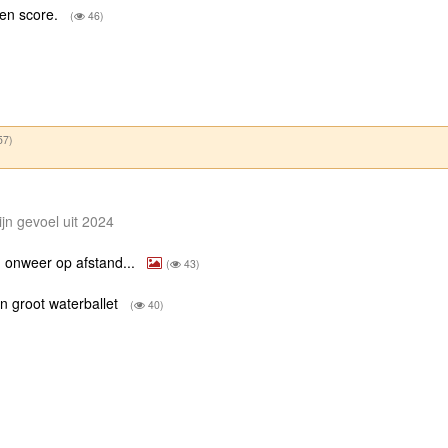
een score.
(
46)
57)
jn gevoel uit 2024
 onweer op afstand...
(
43)
n groot waterballet
(
40)