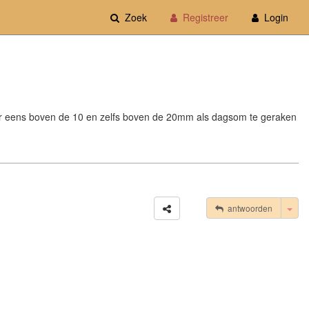
Zoek
Registreer
Login
weer eens boven de 10 en zelfs boven de 20mm als dagsom te geraken
Tog
antwoorden