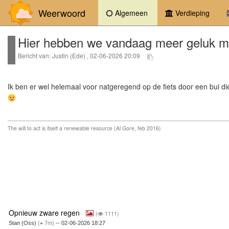
Weerwoord
(current)
Algemeen
Verdieping
Hier hebben we vandaag meer geluk 
Bericht van: Justin (Ede) , 02-06-2026 20:09
Ik ben er wel helemaal voor natgeregend op de fiets door een bui d
The will to act is itself a renewable resource (Al Gore, feb 2016)
Opnieuw zware regen
(
1111)
Stan (Oss)
(
7m)
-- 02-06-2026 18:27