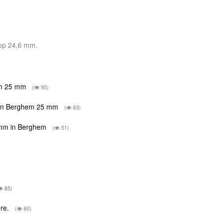
 op 24,6 mm.
hem 25 mm
(
95)
n in Berghem 25 mm
(
63)
 mm in Berghem
(
51)
85)
ore.
(
60)