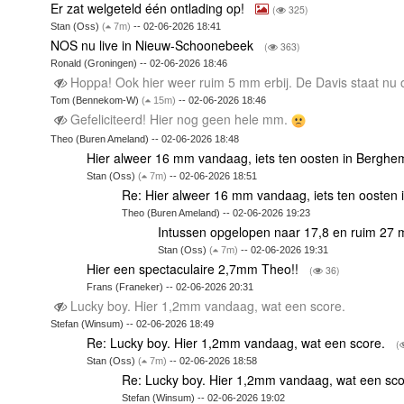
Er zat welgeteld één ontlading op!
(
325)
Stan (Oss)
(
7m)
-- 02-06-2026 18:41
NOS nu live in Nieuw-Schoonebeek
(
363)
Ronald (Groningen) -- 02-06-2026 18:46
Hoppa! Ook hier weer ruim 5 mm erbij. De Davis staat nu
Tom (Bennekom-W)
(
15m)
-- 02-06-2026 18:46
Gefeliciteerd! Hier nog geen hele mm.
Theo (Buren Ameland) -- 02-06-2026 18:48
Hier alweer 16 mm vandaag, iets ten oosten in Berg
Stan (Oss)
(
7m)
-- 02-06-2026 18:51
Re: Hier alweer 16 mm vandaag, iets ten ooste
Theo (Buren Ameland) -- 02-06-2026 19:23
Intussen opgelopen naar 17,8 en ruim 27
Stan (Oss)
(
7m)
-- 02-06-2026 19:31
Hier een spectaculaire 2,7mm Theo!!
(
36)
Frans (Franeker) -- 02-06-2026 20:31
Lucky boy. Hier 1,2mm vandaag, wat een score.
Stefan (Winsum) -- 02-06-2026 18:49
Re: Lucky boy. Hier 1,2mm vandaag, wat een score.
(
Stan (Oss)
(
7m)
-- 02-06-2026 18:58
Re: Lucky boy. Hier 1,2mm vandaag, wat een sc
Stefan (Winsum) -- 02-06-2026 19:02