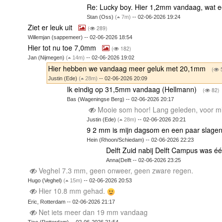
Re: Lucky boy. Hier 1,2mm vandaag, wat 
Stan (Oss)
(
7m)
-- 02-06-2026 19:24
Ziet er leuk uit
(
289)
Willemjan (sappemeer) -- 02-06-2026 18:54
Hier tot nu toe 7,0mm
(
182)
Jan (Nijmegen)
(
14m)
-- 02-06-2026 19:02
Hier hebben we vandaag meer geluk met 20,1mm
(
Justin (Ede)
(
28m)
-- 02-06-2026 20:09
Ik eindig op 31,5mm vandaag (Hellmann)
(
82)
Bas (Wageningse Berg) -- 02-06-2026 20:17
Mooie som hoor! Lang geleden, voor mi
Justin (Ede)
(
28m)
-- 02-06-2026 20:21
9 2 mm is mijn dagsom en een paar slagen
Hein (Rhoon/Schiedam) -- 02-06-2026 22:23
Delft Zuid nabij Delft Campus was éé
Anna(Delft -- 02-06-2026 23:25
Veghel 7.3 mm, geen onweer, geen zware regen.
Hugo (Veghel)
(
15m)
-- 02-06-2026 20:53
Hier 10.8 mm gehad.
Eric, Rotterdam -- 02-06-2026 21:17
Net iets meer dan 19 mm vandaag