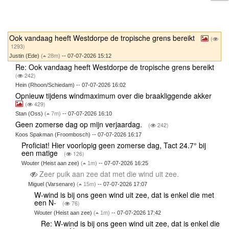
Ook vandaag heeft Westdorpe de tropische grens bereikt
(
1293)
Justin (Ede)
(
28m)
-- 07-07-2026 15:12
Re: Ook vandaag heeft Westdorpe de tropische grens bereikt
(
242)
Hein (Rhoon/Schiedam) -- 07-07-2026 16:02
Opnieuw tijdens windmaximum over die braakliggende akker
(
429)
Stan (Oss)
(
7m)
-- 07-07-2026 16:10
Geen zomerse dag op mijn verjaardag.
(
242)
Koos Spakman (Froombosch) -- 07-07-2026 16:17
Proficiat! Hier voorlopig geen zomerse dag, Tact 24.7° bij
een matige
(
126)
Wouter (Heist aan zee)
(
1m)
-- 07-07-2026 16:25
Zeer puik aan zee dat met die wind uit zee.
Miguel (Varsenare)
(
15m)
-- 07-07-2026 17:07
W-wind is bij ons geen wind uit zee, dat is enkel die met
een N-
(
76)
Wouter (Heist aan zee)
(
1m)
-- 07-07-2026 17:42
Re: W-wind is bij ons geen wind uit zee, dat is enkel die