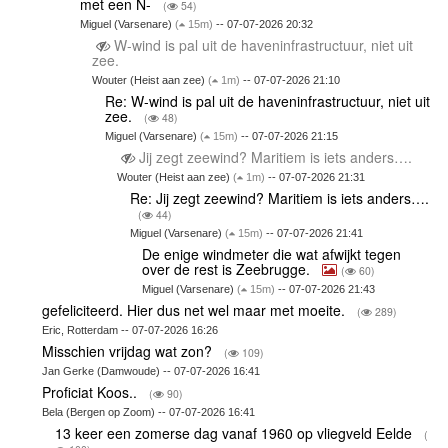
met een N-
(
54)
Miguel (Varsenare)
(
15m)
-- 07-07-2026 20:32
W-wind is pal uit de haveninfrastructuur, niet uit
zee.
Wouter (Heist aan zee)
(
1m)
-- 07-07-2026 21:10
Re: W-wind is pal uit de haveninfrastructuur, niet uit
zee.
(
48)
Miguel (Varsenare)
(
15m)
-- 07-07-2026 21:15
Jij zegt zeewind? Maritiem is iets anders….
Wouter (Heist aan zee)
(
1m)
-- 07-07-2026 21:31
Re: Jij zegt zeewind? Maritiem is iets anders….
(
44)
Miguel (Varsenare)
(
15m)
-- 07-07-2026 21:41
De enige windmeter die wat afwijkt tegen
over de rest is Zeebrugge.
(
60)
Miguel (Varsenare)
(
15m)
-- 07-07-2026 21:43
gefeliciteerd. Hier dus net wel maar met moeite.
(
289)
Eric, Rotterdam -- 07-07-2026 16:26
Misschien vrijdag wat zon?
(
109)
Jan Gerke (Damwoude) -- 07-07-2026 16:41
Proficiat Koos..
(
90)
Bela (Bergen op Zoom) -- 07-07-2026 16:41
13 keer een zomerse dag vanaf 1960 op vliegveld Eelde
(