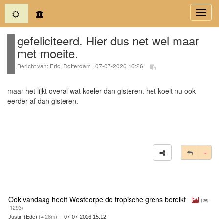
(current)
Toggl
navig
gefeliciteerd. Hier dus net wel maar
met moeite.
Bericht van: Eric, Rotterdam , 07-07-2026 16:26
maar het lijkt overal wat koeler dan gisteren. het koelt nu ook
eerder af dan gisteren.
Tog
Ook vandaag heeft Westdorpe de tropische grens bereikt
(
1293)
Justin (Ede)
(
28m)
-- 07-07-2026 15:12