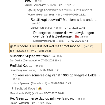
zee.
(
48)
Miguel (Varsenare)
(
15m)
-- 07-07-2026 21:15
Jij zegt zeewind? Maritiem is iets anders….
Wouter (Heist aan zee)
(
1m)
-- 07-07-2026 21:31
Re: Jij zegt zeewind? Maritiem is iets anders….
(
44)
Miguel (Varsenare)
(
15m)
-- 07-07-2026 21:41
De enige windmeter die wat afwijkt tegen
over de rest is Zeebrugge.
(
60)
Miguel (Varsenare)
(
15m)
-- 07-07-2026 21:43
gefeliciteerd. Hier dus net wel maar met moeite.
(
290)
Eric, Rotterdam -- 07-07-2026 16:26
Misschien vrijdag wat zon?
(
109)
Jan Gerke (Damwoude) -- 07-07-2026 16:41
Proficiat Koos..
(
90)
Bela (Bergen op Zoom) -- 07-07-2026 16:41
13 keer een zomerse dag vanaf 1960 op vliegveld Eelde
(
100)
Koos Spakman (Froombosch) -- 07-07-2026 16:49
Proficiat Koos !
Marc (Lierde O-Vl)
(
45m)
-- 07-07-2026 16:44
Re: Geen zomerse dag op mijn verjaardag.
(
84)
Stefan (Winsum) -- 07-07-2026 16:50