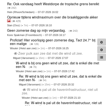
Re: Ook vandaag heeft Westdorpe de tropische grens bereikt
(
242)
Hein (Rhoon/Schiedam) -- 07-07-2026 16:02
Opnieuw tijdens windmaximum over die braakliggende akker
(
429)
Stan (Oss)
(
7m)
-- 07-07-2026 16:10
Geen zomerse dag op mijn verjaardag.
(
242)
Koos Spakman (Froombosch) -- 07-07-2026 16:17
Proficiat! Hier voorlopig geen zomerse dag, Tact 24.7° bij
een matige
(
126)
Wouter (Heist aan zee)
(
1m)
-- 07-07-2026 16:25
Zeer puik aan zee dat met die wind uit zee.
Miguel (Varsenare)
(
15m)
-- 07-07-2026 17:07
W-wind is bij ons geen wind uit zee, dat is enkel die met
een N-
(
76)
Wouter (Heist aan zee)
(
1m)
-- 07-07-2026 17:42
Re: W-wind is bij ons geen wind uit zee, dat is enkel die
met een N-
(
54)
Miguel (Varsenare)
(
15m)
-- 07-07-2026 20:32
W-wind is pal uit de haveninfrastructuur, niet uit
zee.
Wouter (Heist aan zee)
(
1m)
-- 07-07-2026 21:10
Re: W-wind is pal uit de haveninfrastructuur, niet uit