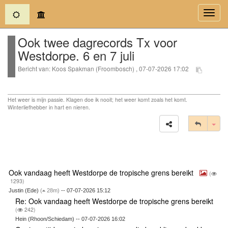
(current)
Toggl
navig
Ook twee dagrecords Tx voor
Westdorpe. 6 en 7 juli
Bericht van: Koos Spakman (Froombosch) , 07-07-2026 17:02
Het weer is mijn passie. Klagen doe ik nooit; het weer komt zoals het komt.
Winterliefhebber in hart en nieren.
Tog
Ook vandaag heeft Westdorpe de tropische grens bereikt
(
1293)
Justin (Ede)
(
28m)
-- 07-07-2026 15:12
Re: Ook vandaag heeft Westdorpe de tropische grens bereikt
(
242)
Hein (Rhoon/Schiedam) -- 07-07-2026 16:02