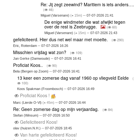
Re: Jij zegt zeewind? Maritiem is iets anders….
(
46)
Miguel (Varsenare)
(
15m)
-- 07-07-2026 21:41
De enige windmeter die wat afwijkt tegen
over de rest is Zeebrugge.
(
60)
Miguel (Varsenare)
(
15m)
-- 07-07-2026 21:43
gefeliciteerd. Hier dus net wel maar met moeite.
(
290)
Eric, Rotterdam -- 07-07-2026 16:26
Misschien vrijdag wat zon?
(
109)
Jan Gerke (Damwoude) -- 07-07-2026 16:41
Proficiat Koos..
(
90)
Bela (Bergen op Zoom) -- 07-07-2026 16:41
13 keer een zomerse dag vanaf 1960 op vliegveld Eelde
(
100)
Koos Spakman (Froombosch) -- 07-07-2026 16:49
Proficiat Koos !
Marc (Lierde O-Vl)
(
45m)
-- 07-07-2026 16:44
Re: Geen zomerse dag op mijn verjaardag.
(
84)
Stefan (Winsum) -- 07-07-2026 16:50
Gefeliciteerd Koos!
olav (huizen.N.H.) -- 07-07-2026 18:45
Van harte gefeliciteerd Koos!