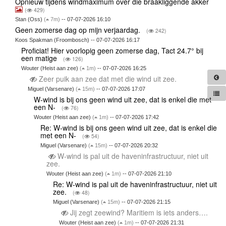
Opnieuw tijdens windmaximum over die braakliggende akker
(
429)
Stan (Oss)
(
7m)
-- 07-07-2026 16:10
Geen zomerse dag op mijn verjaardag.
(
242)
Koos Spakman (Froombosch) -- 07-07-2026 16:17
Proficiat! Hier voorlopig geen zomerse dag, Tact 24.7° bij
een matige
(
126)
Wouter (Heist aan zee)
(
1m)
-- 07-07-2026 16:25
Zeer puik aan zee dat met die wind uit zee.
Miguel (Varsenare)
(
15m)
-- 07-07-2026 17:07
W-wind is bij ons geen wind uit zee, dat is enkel die met
een N-
(
76)
Wouter (Heist aan zee)
(
1m)
-- 07-07-2026 17:42
Re: W-wind is bij ons geen wind uit zee, dat is enkel die
met een N-
(
54)
Miguel (Varsenare)
(
15m)
-- 07-07-2026 20:32
W-wind is pal uit de haveninfrastructuur, niet uit
zee.
Wouter (Heist aan zee)
(
1m)
-- 07-07-2026 21:10
Re: W-wind is pal uit de haveninfrastructuur, niet uit
zee.
(
48)
Miguel (Varsenare)
(
15m)
-- 07-07-2026 21:15
Jij zegt zeewind? Maritiem is iets anders….
Wouter (Heist aan zee)
(
1m)
-- 07-07-2026 21:31