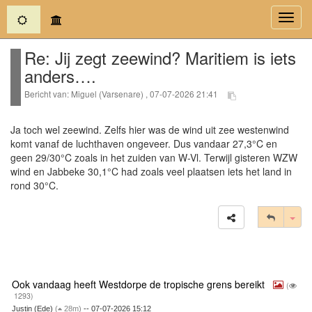
(current)
Toggl
navig
Re: Jij zegt zeewind? Maritiem is iets
anders….
Bericht van: Miguel (Varsenare) , 07-07-2026 21:41
Ja toch wel zeewind. Zelfs hier was de wind uit zee westenwind
komt vanaf de luchthaven ongeveer. Dus vandaar 27,3°C en
geen 29/30°C zoals in het zuiden van W-Vl. Terwijl gisteren WZW
wind en Jabbeke 30,1°C had zoals veel plaatsen iets het land in
rond 30°C.
Tog
Ook vandaag heeft Westdorpe de tropische grens bereikt
(
1293)
Justin (Ede)
(
28m)
-- 07-07-2026 15:12