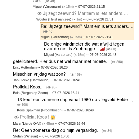
zee.
(
48)
Miguel (Varsenare)
(
15m)
-- 07-07-2026 21:15
Jij zegt zeewind? Maritiem is iets anders….
Wouter (Heist aan zee)
(
1m)
-- 07-07-2026 21:31
Re: Jij zegt zeewind? Maritiem is iets anders….
(
46)
Miguel (Varsenare)
(
15m)
-- 07-07-2026 21:41
De enige windmeter die wat afwijkt tegen
over de rest is Zeebrugge.
(
60)
Miguel (Varsenare)
(
15m)
-- 07-07-2026 21:43
gefeliciteerd. Hier dus net wel maar met moeite.
(
290)
Eric, Rotterdam -- 07-07-2026 16:26
Misschien vrijdag wat zon?
(
109)
Jan Gerke (Damwoude) -- 07-07-2026 16:41
Proficiat Koos..
(
90)
Bela (Bergen op Zoom) -- 07-07-2026 16:41
13 keer een zomerse dag vanaf 1960 op vliegveld Eelde
(
100)
Koos Spakman (Froombosch) -- 07-07-2026 16:49
Proficiat Koos !
Marc (Lierde O-Vl)
(
45m)
-- 07-07-2026 16:44
Re: Geen zomerse dag op mijn verjaardag.
(
84)
Stefan (Winsum) -- 07-07-2026 16:50