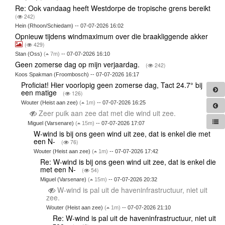
Re: Ook vandaag heeft Westdorpe de tropische grens bereikt
(
242)
Hein (Rhoon/Schiedam) -- 07-07-2026 16:02
Opnieuw tijdens windmaximum over die braakliggende akker
(
429)
Stan (Oss)
(
7m)
-- 07-07-2026 16:10
Geen zomerse dag op mijn verjaardag.
(
242)
Koos Spakman (Froombosch) -- 07-07-2026 16:17
Proficiat! Hier voorlopig geen zomerse dag, Tact 24.7° bij
een matige
(
126)
Wouter (Heist aan zee)
(
1m)
-- 07-07-2026 16:25
Zeer puik aan zee dat met die wind uit zee.
Miguel (Varsenare)
(
15m)
-- 07-07-2026 17:07
W-wind is bij ons geen wind uit zee, dat is enkel die met
een N-
(
76)
Wouter (Heist aan zee)
(
1m)
-- 07-07-2026 17:42
Re: W-wind is bij ons geen wind uit zee, dat is enkel die
met een N-
(
54)
Miguel (Varsenare)
(
15m)
-- 07-07-2026 20:32
W-wind is pal uit de haveninfrastructuur, niet uit
zee.
Wouter (Heist aan zee)
(
1m)
-- 07-07-2026 21:10
Re: W-wind is pal uit de haveninfrastructuur, niet uit