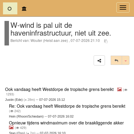
(current)
Toggl
navig
W-wind is pal uit de
haveninfrastructuur, niet uit zee.
Bericht van: Wouter (Heist aan zee) , 07-07-2026 21:10
Tog
Ook vandaag heeft Westdorpe de tropische grens bereikt
(
1293)
Justin (Ede)
(
28m)
-- 07-07-2026 15:12
Re: Ook vandaag heeft Westdorpe de tropische grens bereikt
(
242)
Hein (Rhoon/Schiedam) -- 07-07-2026 16:02
Opnieuw tijdens windmaximum over die braakliggende akker
(
429)
Stan (Oss)
(
7m)
-- 07-07-2026 16:10