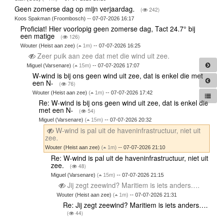
Geen zomerse dag op mijn verjaardag.
(
242)
Koos Spakman (Froombosch) -- 07-07-2026 16:17
Proficiat! Hier voorlopig geen zomerse dag, Tact 24.7° bij
een matige
(
126)
Wouter (Heist aan zee)
(
1m)
-- 07-07-2026 16:25
Zeer puik aan zee dat met die wind uit zee.
Miguel (Varsenare)
(
15m)
-- 07-07-2026 17:07
W-wind is bij ons geen wind uit zee, dat is enkel die met
een N-
(
76)
Wouter (Heist aan zee)
(
1m)
-- 07-07-2026 17:42
Re: W-wind is bij ons geen wind uit zee, dat is enkel die
met een N-
(
54)
Miguel (Varsenare)
(
15m)
-- 07-07-2026 20:32
W-wind is pal uit de haveninfrastructuur, niet uit
zee.
Wouter (Heist aan zee)
(
1m)
-- 07-07-2026 21:10
Re: W-wind is pal uit de haveninfrastructuur, niet uit
zee.
(
48)
Miguel (Varsenare)
(
15m)
-- 07-07-2026 21:15
Jij zegt zeewind? Maritiem is iets anders….
Wouter (Heist aan zee)
(
1m)
-- 07-07-2026 21:31
Re: Jij zegt zeewind? Maritiem is iets anders….
(
44)