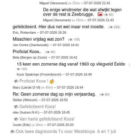
Miguel (Varsenare)
(
15m)
-- 07-07-2026 21:41
De enige windmeter die wat afwijkt tegen
over de rest is Zeebrugge.
(
60)
Miguel (Varsenare)
(
15m)
-- 07-07-2026 21:43
gefeliciteerd. Hier dus net wel maar met moeite.
(
290)
Eric, Rotterdam -- 07-07-2026 16:26
Misschien vrijdag wat zon?
(
109)
Jan Gerke (Damwoude) -- 07-07-2026 16:41
Proficiat Koos..
(
90)
Bela (Bergen op Zoom) -- 07-07-2026 16:41
13 keer een zomerse dag vanaf 1960 op vliegveld Eelde
(
100)
Koos Spakman (Froombosch) -- 07-07-2026 16:49
Proficiat Koos !
Marc (Lierde O-Vl)
(
45m)
-- 07-07-2026 16:44
Re: Geen zomerse dag op mijn verjaardag.
(
84)
Stefan (Winsum) -- 07-07-2026 16:50
Gefeliciteerd Koos!
olav (huizen.N.H.) -- 07-07-2026 18:45
Van harte gefeliciteerd Koos!
Justin (Ede)
(
28m)
-- 07-07-2026 20:20
Ook twee dagrecords Tx voor Westdorpe. 6 en 7 juli