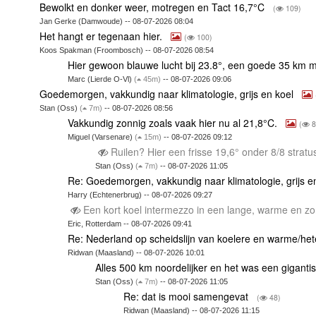
Bewolkt en donker weer, motregen en Tact 16,7°C
(
109)
Jan Gerke (Damwoude) -- 08-07-2026 08:04
Het hangt er tegenaan hier.
(
100)
Koos Spakman (Froombosch) -- 08-07-2026 08:54
Hier gewoon blauwe lucht bij 23.8°, een goede 35 km 
Marc (Lierde O-Vl)
(
45m)
-- 08-07-2026 09:06
Goedemorgen, vakkundig naar klimatologie, grijs en koel
Stan (Oss)
(
7m)
-- 08-07-2026 08:56
Vakkundig zonnig zoals vaak hier nu al 21,8°C.
(
8
Miguel (Varsenare)
(
15m)
-- 08-07-2026 09:12
Ruilen? Hier een frisse 19,6° onder 8/8 strat
Stan (Oss)
(
7m)
-- 08-07-2026 11:05
Re: Goedemorgen, vakkundig naar klimatologie, grijs e
Harry (Echtenerbrug) -- 08-07-2026 09:27
Een kort koel intermezzo in een lange, warme en z
Eric, Rotterdam -- 08-07-2026 09:41
Re: Nederland op scheidslijn van koelere en warme/het
Ridwan (Maasland) -- 08-07-2026 10:01
Alles 500 km noordelijker en het was een gigant
Stan (Oss)
(
7m)
-- 08-07-2026 11:05
Re: dat is mooi samengevat
(
48)
Ridwan (Maasland) -- 08-07-2026 11:15