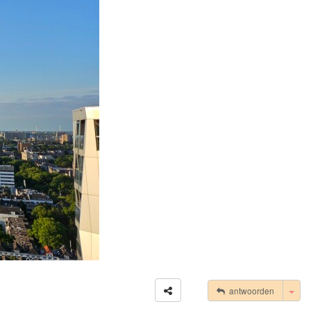
Tog
antwoorden