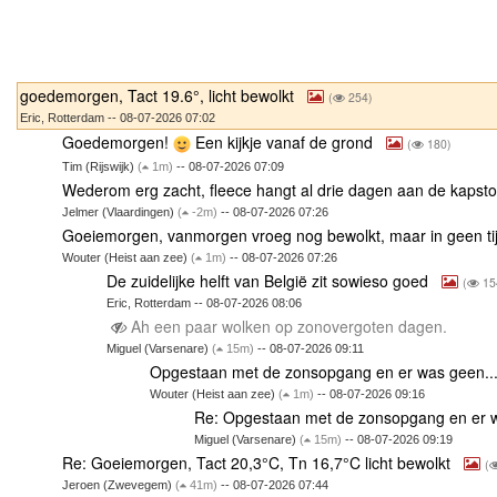
goedemorgen, Tact 19.6°, licht bewolkt
(
254)
Eric, Rotterdam -- 08-07-2026 07:02
Goedemorgen!
Een kijkje vanaf de grond
(
180)
Tim (Rijswijk)
(
1m)
-- 08-07-2026 07:09
Wederom erg zacht, fleece hangt al drie dagen aan de kapst
Jelmer (Vlaardingen)
(
-2m)
-- 08-07-2026 07:26
Goeiemorgen, vanmorgen vroeg nog bewolkt, maar in geen t
Wouter (Heist aan zee)
(
1m)
-- 08-07-2026 07:26
De zuidelijke helft van België zit sowieso goed
(
15
Eric, Rotterdam -- 08-07-2026 08:06
Ah een paar wolken op zonovergoten dagen.
Miguel (Varsenare)
(
15m)
-- 08-07-2026 09:11
Opgestaan met de zonsopgang en er was geen..
Wouter (Heist aan zee)
(
1m)
-- 08-07-2026 09:16
Re: Opgestaan met de zonsopgang en er 
Miguel (Varsenare)
(
15m)
-- 08-07-2026 09:19
Re: Goeiemorgen, Tact 20,3°C, Tn 16,7°C licht bewolkt
(
Jeroen (Zwevegem)
(
41m)
-- 08-07-2026 07:44