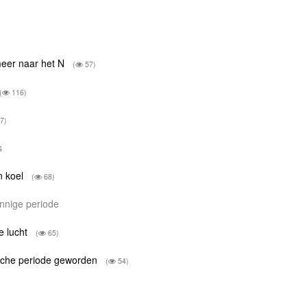
meer naar het N
(
57)
(
116)
7)
us
n koel
(
68)
onnige periode
e lucht
(
65)
ische periode geworden
(
54)