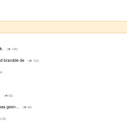
ok.
(
126)
ijd brandde de
(
124)
4)
.
(
62)
was geen...
(
46)
92)