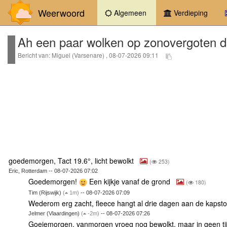
Weerwoord
(current)
Algemeen
Verdieping
Ah een paar wolken op zonovergoten 
Bericht van: Miguel (Varsenare) , 08-07-2026 09:11
goedemorgen, Tact 19.6°, licht bewolkt
(
253)
Eric, Rotterdam -- 08-07-2026 07:02
Goedemorgen!
Een kijkje vanaf de grond
(
180)
Tim (Rijswijk)
(
1m)
-- 08-07-2026 07:09
Wederom erg zacht, fleece hangt al drie dagen aan de kapst
Jelmer (Vlaardingen)
(
-2m)
-- 08-07-2026 07:26
Goeiemorgen, vanmorgen vroeg nog bewolkt, maar in geen t