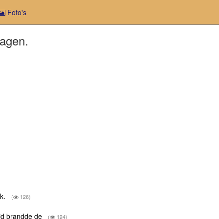
Foto's
dagen.
ok.
(
126)
ijd brandde de
(
124)