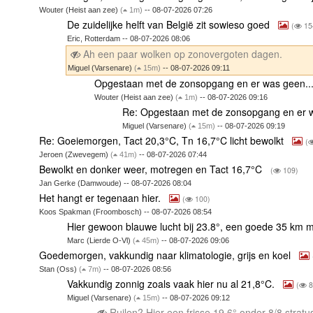
Wouter (Heist aan zee)
(
1m)
-- 08-07-2026 07:26
De zuidelijke helft van België zit sowieso goed
(
15
Eric, Rotterdam -- 08-07-2026 08:06
Ah een paar wolken op zonovergoten dagen.
Miguel (Varsenare)
(
15m)
-- 08-07-2026 09:11
Opgestaan met de zonsopgang en er was geen..
Wouter (Heist aan zee)
(
1m)
-- 08-07-2026 09:16
Re: Opgestaan met de zonsopgang en er 
Miguel (Varsenare)
(
15m)
-- 08-07-2026 09:19
Re: Goeiemorgen, Tact 20,3°C, Tn 16,7°C licht bewolkt
(
Jeroen (Zwevegem)
(
41m)
-- 08-07-2026 07:44
Bewolkt en donker weer, motregen en Tact 16,7°C
(
109)
Jan Gerke (Damwoude) -- 08-07-2026 08:04
Het hangt er tegenaan hier.
(
100)
Koos Spakman (Froombosch) -- 08-07-2026 08:54
Hier gewoon blauwe lucht bij 23.8°, een goede 35 km 
Marc (Lierde O-Vl)
(
45m)
-- 08-07-2026 09:06
Goedemorgen, vakkundig naar klimatologie, grijs en koel
Stan (Oss)
(
7m)
-- 08-07-2026 08:56
Vakkundig zonnig zoals vaak hier nu al 21,8°C.
(
8
Miguel (Varsenare)
(
15m)
-- 08-07-2026 09:12
Ruilen? Hier een frisse 19,6° onder 8/8 strat