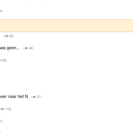
4)
.
(
62)
was geen...
(
46)
92)
meer naar het N
(
57)
(
116)
7)
us