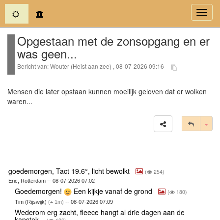
(current)
Toggl
navig
Opgestaan met de zonsopgang en er
was geen...
Bericht van: Wouter (Heist aan zee) , 08-07-2026 09:16
Mensen die later opstaan kunnen moeilijk geloven dat er wolken
waren...
Tog
goedemorgen, Tact 19.6°, licht bewolkt
(
254)
Eric, Rotterdam -- 08-07-2026 07:02
Goedemorgen!
Een kijkje vanaf de grond
(
180)
Tim (Rijswijk)
(
1m)
-- 08-07-2026 07:09
Wederom erg zacht, fleece hangt al drie dagen aan de
kapstok.