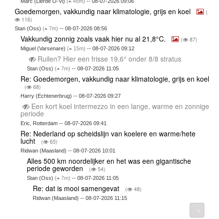
Marc (Lierde O-Vl)
(
45m)
-- 08-07-2026 09:06
Goedemorgen, vakkundig naar klimatologie, grijs en koel
(
116)
Stan (Oss)
(
7m)
-- 08-07-2026 08:56
Vakkundig zonnig zoals vaak hier nu al 21,8°C.
(
87)
Miguel (Varsenare)
(
15m)
-- 08-07-2026 09:12
Ruilen? Hier een frisse 19,6° onder 8/8 stratus
Stan (Oss)
(
7m)
-- 08-07-2026 11:05
Re: Goedemorgen, vakkundig naar klimatologie, grijs en koel
(
68)
Harry (Echtenerbrug) -- 08-07-2026 09:27
Een kort koel intermezzo in een lange, warme en zonnige
periode
Eric, Rotterdam -- 08-07-2026 09:41
Re: Nederland op scheidslijn van koelere en warme/hete
lucht
(
65)
Ridwan (Maasland) -- 08-07-2026 10:01
Alles 500 km noordelijker en het was een gigantische
periode geworden
(
54)
Stan (Oss)
(
7m)
-- 08-07-2026 11:05
Re: dat is mooi samengevat
(
48)
Ridwan (Maasland) -- 08-07-2026 11:15