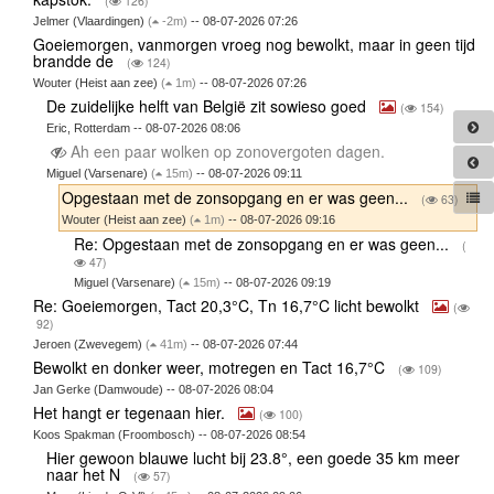
(
126)
Jelmer (Vlaardingen)
(
-2m)
-- 08-07-2026 07:26
Goeiemorgen, vanmorgen vroeg nog bewolkt, maar in geen tijd
brandde de
(
124)
Wouter (Heist aan zee)
(
1m)
-- 08-07-2026 07:26
De zuidelijke helft van België zit sowieso goed
(
154)
Eric, Rotterdam -- 08-07-2026 08:06
Ah een paar wolken op zonovergoten dagen.
Miguel (Varsenare)
(
15m)
-- 08-07-2026 09:11
Opgestaan met de zonsopgang en er was geen...
(
63)
Wouter (Heist aan zee)
(
1m)
-- 08-07-2026 09:16
Re: Opgestaan met de zonsopgang en er was geen...
(
47)
Miguel (Varsenare)
(
15m)
-- 08-07-2026 09:19
Re: Goeiemorgen, Tact 20,3°C, Tn 16,7°C licht bewolkt
(
92)
Jeroen (Zwevegem)
(
41m)
-- 08-07-2026 07:44
Bewolkt en donker weer, motregen en Tact 16,7°C
(
109)
Jan Gerke (Damwoude) -- 08-07-2026 08:04
Het hangt er tegenaan hier.
(
100)
Koos Spakman (Froombosch) -- 08-07-2026 08:54
Hier gewoon blauwe lucht bij 23.8°, een goede 35 km meer
naar het N
(
57)