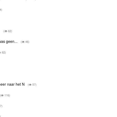
4)
.
(
62)
was geen...
(
46)
92)
meer naar het N
(
57)
(
116)
7)
us