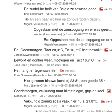
Wouter (Heist aan zee)
(
1m)
-- 08-07-2026 07:26
De zuidelijke helft van België zit sowieso goed
(
15
Eric, Rotterdam -- 08-07-2026 08:06
Ah een paar wolken op zonovergoten dagen.
Miguel (Varsenare)
(
15m)
-- 08-07-2026 09:11
Opgestaan met de zonsopgang en er was geen..
Wouter (Heist aan zee)
(
1m)
-- 08-07-2026 09:16
Re: Opgestaan met de zonsopgang en er 
Miguel (Varsenare)
(
15m)
-- 08-07-2026 09:19
Re: Goeiemorgen, Tact 20,3°C, Tn 16,7°C licht bewolkt
(
Jeroen (Zwevegem)
(
41m)
-- 08-07-2026 07:44
Bewolkt en donker weer, motregen en Tact 16,7°C
(
109)
Jan Gerke (Damwoude) -- 08-07-2026 08:04
Het hangt er tegenaan hier.
(
100)
Koos Spakman (Froombosch) -- 08-07-2026 08:54
Hier gewoon blauwe lucht bij 23.8°, een goede 35 km 
Marc (Lierde O-Vl)
(
45m)
-- 08-07-2026 09:06
Goedemorgen, vakkundig naar klimatologie, grijs en koel
Stan (Oss)
(
7m)
-- 08-07-2026 08:56
Vakkundig zonnig zoals vaak hier nu al 21,8°C.
(
8
Miguel (Varsenare)
(
15m)
-- 08-07-2026 09:12
Ruilen? Hier een frisse 19,6° onder 8/8 strat