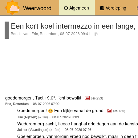
Weerwoord
(current)
Algemeen
Verdieping
Een kort koel intermezzo in een lange
Bericht van: Eric, Rotterdam , 08-07-2026 09:41
goedemorgen, Tact 19.6°, licht bewolkt
(
253)
Eric, Rotterdam -- 08-07-2026 07:02
Goedemorgen!
Een kijkje vanaf de grond
(
180)
Tim (Rijswijk)
(
1m)
-- 08-07-2026 07:09
Wederom erg zacht, fleece hangt al drie dagen aan de kapst
Jelmer (Vlaardingen)
(
-2m)
-- 08-07-2026 07:26
Goeiemorgen, vanmorgen vroeg nog bewolkt, maar in geen t