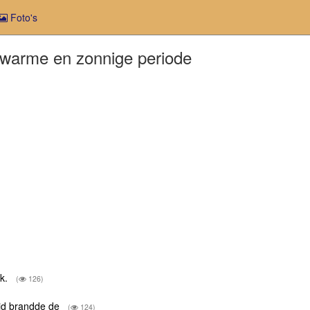
Foto's
, warme en zonnige periode
ok.
(
126)
ijd brandde de
(
124)