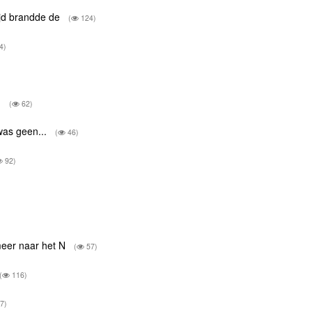
ijd brandde de
(
124)
4)
.
(
62)
was geen...
(
46)
92)
meer naar het N
(
57)
(
116)
7)