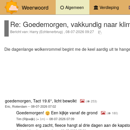
Weerwoord
(current)
Algemeen
Verdieping
Re: Goedemorgen, vakkundig naar klimat
Bericht van: Harry (Echtenerbrug) , 08-07-2026 09:27
Die dagenlange wolkenrommel begint me de keel aardig uit te han
goedemorgen, Tact 19.6°, licht bewolkt
(
253)
Eric, Rotterdam -- 08-07-2026 07:02
Goedemorgen!
Een kijkje vanaf de grond
(
180)
Tim (Rijswijk)
(
1m)
-- 08-07-2026 07:09
Wederom erg zacht, fleece hangt al drie dagen aan de kapst