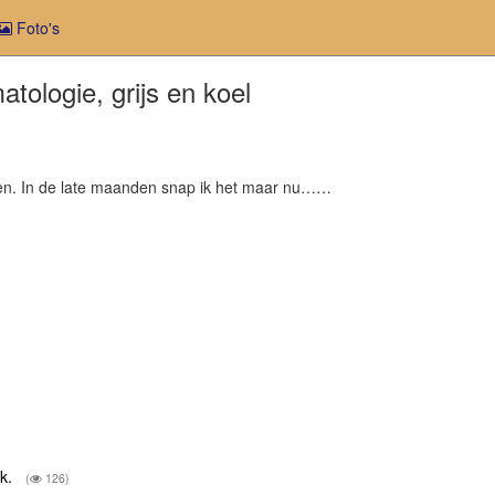
Foto's
ologie, grijs en koel
gen. In de late maanden snap ik het maar nu……
ok.
(
126)