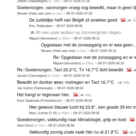
Jelmer (Vlaardingen)
(
-2m)
-- 08-07-2026 07:26
Goeiemorgen, vanmorgen vroeg nog bewolkt, maar in geen t
Wouter (Heist aan zee)
(
1m)
-- 08-07-2026 07:26
De zuidelijke helft van België zit sowieso goed
(
15
Eric, Rotterdam -- 08-07-2026 08:06
Ah een paar wolken op zonovergoten dagen.
Miguel (Varsenare)
(
15m)
-- 08-07-2026 09:11
Opgestaan met de zonsopgang en er was geen..
Wouter (Heist aan zee)
(
1m)
-- 08-07-2026 09:16
Re: Opgestaan met de zonsopgang en er 
Miguel (Varsenare)
(
15m)
-- 08-07-2026 09:19
Re: Goeiemorgen, Tact 20,3°C, Tn 16,7°C licht bewolkt
(
Jeroen (Zwevegem)
(
41m)
-- 08-07-2026 07:44
Bewolkt en donker weer, motregen en Tact 16,7°C
(
109)
Jan Gerke (Damwoude) -- 08-07-2026 08:04
Het hangt er tegenaan hier.
(
100)
Koos Spakman (Froombosch) -- 08-07-2026 08:54
Hier gewoon blauwe lucht bij 23.8°, een goede 35 km 
Marc (Lierde O-Vl)
(
45m)
-- 08-07-2026 09:06
Goedemorgen, vakkundig naar klimatologie, grijs en koel
Stan (Oss)
(
7m)
-- 08-07-2026 08:56
Vakkundig zonnig zoals vaak hier nu al 21,8°C.
(
8