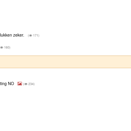
 lukken zeker.
(
171)
160)
chting NO
(
234)