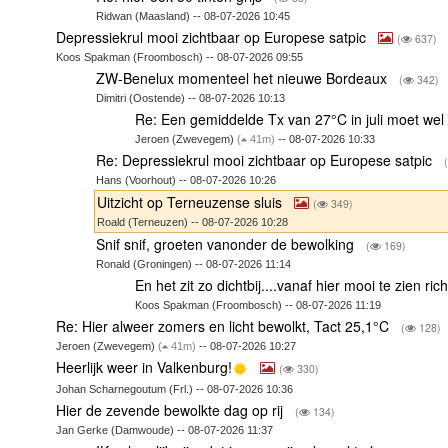
Ridwan (Maasland) -- 08-07-2026 10:45
Depressiekrul mooi zichtbaar op Europese satpic
(
637)
Koos Spakman (Froombosch) -- 08-07-2026 09:55
ZW-Benelux momenteel het nieuwe Bordeaux
(
342)
Dimitri (Oostende) -- 08-07-2026 10:13
Re: Een gemiddelde Tx van 27°C in juli moet wel
Jeroen (Zwevegem)
(
41m)
-- 08-07-2026 10:33
Re: Depressiekrul mooi zichtbaar op Europese satpic
(
Hans (Voorhout) -- 08-07-2026 10:26
Uitzicht op Terneuzense sluis
(
349)
Roald (Terneuzen) -- 08-07-2026 10:28
Snif snif, groeten vanonder de bewolking
(
169)
Ronald (Groningen) -- 08-07-2026 11:14
En het zit zo dichtbij....vanaf hier mooi te zien ri
Koos Spakman (Froombosch) -- 08-07-2026 11:19
Re: Hier alweer zomers en licht bewolkt, Tact 25,1°C
(
128)
Jeroen (Zwevegem)
(
41m)
-- 08-07-2026 10:27
Heerlijk weer in Valkenburg!
(
330)
Johan Scharnegoutum (Frl.) -- 08-07-2026 10:36
Hier de zevende bewolkte dag op rij
(
134)
Jan Gerke (Damwoude) -- 08-07-2026 11:37