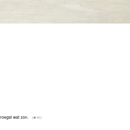
 vroegst wat zon.
(
61)