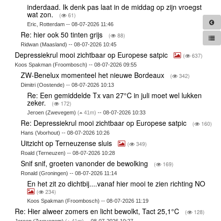
inderdaad. Ik denk pas laat in de middag op zijn vroegst
wat zon.
(
61)
Eric, Rotterdam -- 08-07-2026 11:46
Re: hier ook 50 tinten grijs
(
88)
Ridwan (Maasland) -- 08-07-2026 10:45
Depressiekrul mooi zichtbaar op Europese satpic
(
637)
Koos Spakman (Froombosch) -- 08-07-2026 09:55
ZW-Benelux momenteel het nieuwe Bordeaux
(
342)
Dimitri (Oostende) -- 08-07-2026 10:13
Re: Een gemiddelde Tx van 27°C in juli moet wel lukken
zeker.
(
172)
Jeroen (Zwevegem)
(
41m)
-- 08-07-2026 10:33
Re: Depressiekrul mooi zichtbaar op Europese satpic
(
160)
Hans (Voorhout) -- 08-07-2026 10:26
Uitzicht op Terneuzense sluis
(
349)
Roald (Terneuzen) -- 08-07-2026 10:28
Snif snif, groeten vanonder de bewolking
(
169)
Ronald (Groningen) -- 08-07-2026 11:14
En het zit zo dichtbij....vanaf hier mooi te zien richting NO
(
234)
Koos Spakman (Froombosch) -- 08-07-2026 11:19
Re: Hier alweer zomers en licht bewolkt, Tact 25,1°C
(
128)
Jeroen (Zwevegem)
(
41m)
-- 08-07-2026 10:27