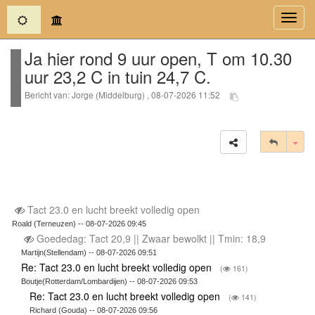
(current)
Toggl
navig
Ja hier rond 9 uur open, T om 10.30
uur 23,2 C in tuin 24,7 C.
Bericht van: Jorge (Middelburg) , 08-07-2026 11:52
Tog
Tact 23.0 en lucht breekt volledig open
Roald (Terneuzen) -- 08-07-2026 09:45
Goededag: Tact 20,9 || Zwaar bewolkt || Tmin: 18,9
Martijn(Stellendam) -- 08-07-2026 09:51
Re: Tact 23.0 en lucht breekt volledig open
(
161)
Boutje(Rotterdam/Lombardijen) -- 08-07-2026 09:53
Re: Tact 23.0 en lucht breekt volledig open
(
141)
Richard (Gouda) -- 08-07-2026 09:56