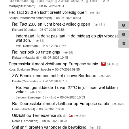
Goededag: Tact 20,9 || Zwaar bewolkt || Tmin: 18,9
Martijn(Stellendam) -- 08-07-2026 09:51
Re: Tact 23.0 en lucht breekt volledig open
(
161)
Boutje(Rotterdam/Lombardijen) -- 08-07-2026 09:53
Re: Tact 23.0 en lucht breekt volledig open
(
141)
Richard (Gouda) -- 08-07-2026 09:56
inderdaad. Ik denk pas laat in de middag op zijn vroegst
wat zon.
(
61)
Eric, Rotterdam -- 08-07-2026 11:46
Re: hier ook 50 tinten grijs
(
88)
Ridwan (Maasland) -- 08-07-2026 10:45
Depressiekrul mooi zichtbaar op Europese satpic
(
637)
Koos Spakman (Froombosch) -- 08-07-2026 09:55
ZW-Benelux momenteel het nieuwe Bordeaux
(
342)
Dimitri (Oostende) -- 08-07-2026 10:13
Re: Een gemiddelde Tx van 27°C in juli moet wel lukken
zeker.
(
172)
Jeroen (Zwevegem)
(
41m)
-- 08-07-2026 10:33
Re: Depressiekrul mooi zichtbaar op Europese satpic
(
160)
Hans (Voorhout) -- 08-07-2026 10:26
Uitzicht op Terneuzense sluis
(
349)
Roald (Terneuzen) -- 08-07-2026 10:28
Snif snif, groeten vanonder de bewolking
(
169)