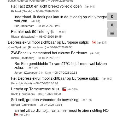
Boutje(Rotterdam/Lombardijen) -- 08-07-2026 09:53
Re: Tact 23.0 en lucht breekt volledig open
(
141)
Richard (Gouda) -- 08-07-2026 09:56
inderdaad. Ik denk pas laat in de middag op zijn vroegst
wat zon.
(
61)
Eric, Rotterdam -- 08-07-2026 11:46
Re: hier ook 50 tinten grijs
(
88)
Ridwan (Maasland) -- 08-07-2026 10:45
Depressiekrul mooi zichtbaar op Europese satpic
(
637)
Koos Spakman (Froombosch) -- 08-07-2026 09:55
ZW-Benelux momenteel het nieuwe Bordeaux
(
342)
Dimitri (Oostende) -- 08-07-2026 10:13
Re: Een gemiddelde Tx van 27°C in juli moet wel lukken
zeker.
(
172)
Jeroen (Zwevegem)
(
41m)
-- 08-07-2026 10:33
Re: Depressiekrul mooi zichtbaar op Europese satpic
(
160)
Hans (Voorhout) -- 08-07-2026 10:26
Uitzicht op Terneuzense sluis
(
349)
Roald (Terneuzen) -- 08-07-2026 10:28
Snif snif, groeten vanonder de bewolking
(
169)
Ronald (Groningen) -- 08-07-2026 11:14
En het zit zo dichtbij....vanaf hier mooi te zien richting NO
(
234)