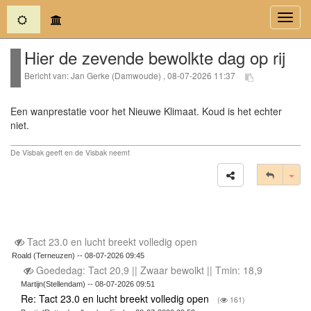
(current)
Toggl
navig
Hier de zevende bewolkte dag op rij
Bericht van: Jan Gerke (Damwoude) , 08-07-2026 11:37
Een wanprestatie voor het Nieuwe Klimaat. Koud is het echter
niet.
De Visbak geeft en de Visbak neemt
Tog
Tact 23.0 en lucht breekt volledig open
Roald (Terneuzen) -- 08-07-2026 09:45
Goededag: Tact 20,9 || Zwaar bewolkt || Tmin: 18,9
Martijn(Stellendam) -- 08-07-2026 09:51
Re: Tact 23.0 en lucht breekt volledig open
(
161)