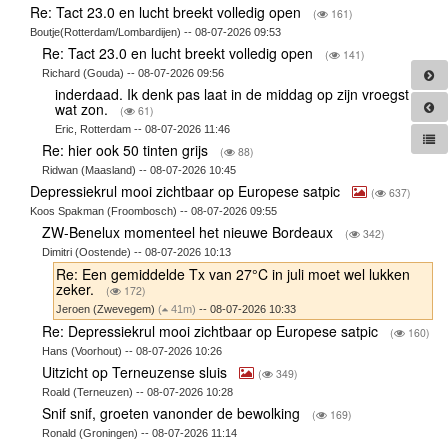
Re: Tact 23.0 en lucht breekt volledig open
(
161)
Boutje(Rotterdam/Lombardijen) -- 08-07-2026 09:53
Re: Tact 23.0 en lucht breekt volledig open
(
141)
Richard (Gouda) -- 08-07-2026 09:56
inderdaad. Ik denk pas laat in de middag op zijn vroegst
wat zon.
(
61)
Eric, Rotterdam -- 08-07-2026 11:46
Re: hier ook 50 tinten grijs
(
88)
Ridwan (Maasland) -- 08-07-2026 10:45
Depressiekrul mooi zichtbaar op Europese satpic
(
637)
Koos Spakman (Froombosch) -- 08-07-2026 09:55
ZW-Benelux momenteel het nieuwe Bordeaux
(
342)
Dimitri (Oostende) -- 08-07-2026 10:13
Re: Een gemiddelde Tx van 27°C in juli moet wel lukken
zeker.
(
172)
Jeroen (Zwevegem)
(
41m)
-- 08-07-2026 10:33
Re: Depressiekrul mooi zichtbaar op Europese satpic
(
160)
Hans (Voorhout) -- 08-07-2026 10:26
Uitzicht op Terneuzense sluis
(
349)
Roald (Terneuzen) -- 08-07-2026 10:28
Snif snif, groeten vanonder de bewolking
(
169)
Ronald (Groningen) -- 08-07-2026 11:14