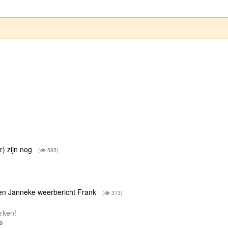
) zijn nog
(
585)
 en Janneke weerbericht Frank
(
373)
erken!
9