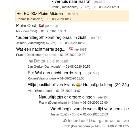
Ik verhuis naar Basra!
(
352)
Frank (Doetinchem)
(
14m)
-- 01-08-2020 12:01
Re: EC 00z Pluim Midden
(
557)
Ronald (Rosmalen) -- 01-08-2020 10:30
Pluim Oost
(
1004)
Nick (Wierden) -- 01-08-2020 10:33
"Superhittegolf" komt regionaal in zicht.
(
755)
Jelmer (Vlaardingen)
(
-2m)
-- 01-08-2020 10:33
Wat een nachtmerrie zeg...
(
1096)
Frank (Doetinchem)
(
14m)
-- 01-08-2020 10:47
Die zit altijd te laag
Jan Gerke (Damwoude) -- 01-08-2020 10:52
Re: Wat een nachtmerrie zeg...
(
508)
Robert(Vlaardingen) -- 01-08-2020 11:06
Altijd positief blijven Frank
! Gematigde temp (20-25gr
Mike (Etten-Leur) -- 01-08-2020 11:07
Natuurlijk zijn er ergere dingen
(
354)
Frank (Doetinchem)
(
14m)
-- 01-08-2020 12:00
Wordt begin van de week tijd voor een Jip
Justin (Ede)
(
28m)
-- 01-08-2020 12:09
Inderdaad! Daar gaan we aan w
Frank (Doetinchem)
(
14m)
-- 01-08-2020 12:5