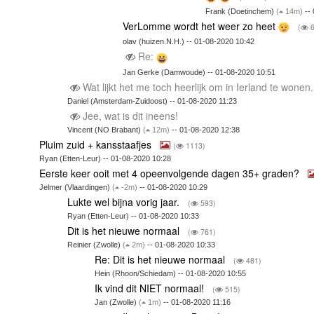
Frank (Doetinchem)
(
14m)
-- 
VerLomme wordt het weer zo heet
(
6
olav (huizen.N.H.) -- 01-08-2020 10:42
Re:
Jan Gerke (Damwoude) -- 01-08-2020 10:51
Wat lijkt het me toch heerlijk om in Ierland te wonen
Daniel (Amsterdam-Zuidoost) -- 01-08-2020 11:23
Jee, wat is dit ineens!
Vincent (NO Brabant)
(
12m)
-- 01-08-2020 12:38
Pluim zuid + kansstaafjes
(
1113)
Ryan (Etten-Leur) -- 01-08-2020 10:28
Eerste keer ooit met 4 opeenvolgende dagen 35+ graden?
Jelmer (Vlaardingen)
(
-2m)
-- 01-08-2020 10:29
Lukte wel bijna vorig jaar.
(
593)
Ryan (Etten-Leur) -- 01-08-2020 10:33
Dit is het nieuwe normaal
(
761)
Reinier (Zwolle)
(
2m)
-- 01-08-2020 10:33
Re: Dit is het nieuwe normaal
(
481)
Hein (Rhoon/Schiedam) -- 01-08-2020 10:55
Ik vind dit NIET normaal!
(
515)
Jan (Zwolle)
(
1m)
-- 01-08-2020 11:16