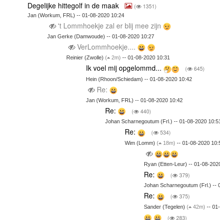
Degelijke hittegolf in de maak
(
1351)
Jan (Workum, FRL) -- 01-08-2020 10:24
't Lommhoekje zal er blij mee zijn
Jan Gerke (Damwoude) -- 01-08-2020 10:27
VerLommhoekje....
Reinier (Zwolle)
(
2m)
-- 01-08-2020 10:31
Ik voel mij opgelommd...
(
645)
Hein (Rhoon/Schiedam) -- 01-08-2020 10:42
Re:
Jan (Workum, FRL) -- 01-08-2020 10:42
Re:
(
440)
Johan Scharnegoutum (Frl.) -- 01-08-2020 10:5
Re:
(
534)
Wim (Lomm)
(
18m)
-- 01-08-2020 10:
Ryan (Etten-Leur) -- 01-08-202
Re:
(
379)
Johan Scharnegoutum (Frl.) -- 
Re:
(
375)
Sander (Tegelen)
(
42m)
-- 01
(
283)