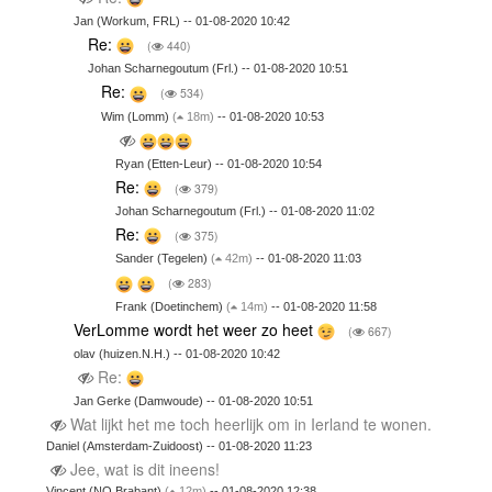
Jan (Workum, FRL) -- 01-08-2020 10:42
Re:
(
440)
Johan Scharnegoutum (Frl.) -- 01-08-2020 10:51
Re:
(
534)
Wim (Lomm)
(
18m)
-- 01-08-2020 10:53
Ryan (Etten-Leur) -- 01-08-2020 10:54
Re:
(
379)
Johan Scharnegoutum (Frl.) -- 01-08-2020 11:02
Re:
(
375)
Sander (Tegelen)
(
42m)
-- 01-08-2020 11:03
(
283)
Frank (Doetinchem)
(
14m)
-- 01-08-2020 11:58
VerLomme wordt het weer zo heet
(
667)
olav (huizen.N.H.) -- 01-08-2020 10:42
Re:
Jan Gerke (Damwoude) -- 01-08-2020 10:51
Wat lijkt het me toch heerlijk om in Ierland te wonen.
Daniel (Amsterdam-Zuidoost) -- 01-08-2020 11:23
Jee, wat is dit ineens!
Vincent (NO Brabant)
(
12m)
-- 01-08-2020 12:38