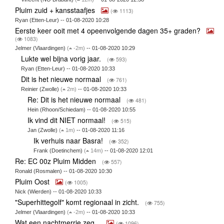
Pluim zuid + kansstaafjes
(
1113)
Ryan (Etten-Leur) -- 01-08-2020 10:28
Eerste keer ooit met 4 opeenvolgende dagen 35+ graden?
(
1083)
Jelmer (Vlaardingen)
(
-2m)
-- 01-08-2020 10:29
Lukte wel bijna vorig jaar.
(
593)
Ryan (Etten-Leur) -- 01-08-2020 10:33
Dit is het nieuwe normaal
(
761)
Reinier (Zwolle)
(
2m)
-- 01-08-2020 10:33
Re: Dit is het nieuwe normaal
(
481)
Hein (Rhoon/Schiedam) -- 01-08-2020 10:55
Ik vind dit NIET normaal!
(
515)
Jan (Zwolle)
(
1m)
-- 01-08-2020 11:16
Ik verhuis naar Basra!
(
352)
Frank (Doetinchem)
(
14m)
-- 01-08-2020 12:01
Re: EC 00z Pluim Midden
(
557)
Ronald (Rosmalen) -- 01-08-2020 10:30
Pluim Oost
(
1005)
Nick (Wierden) -- 01-08-2020 10:33
"Superhittegolf" komt regionaal in zicht.
(
755)
Jelmer (Vlaardingen)
(
-2m)
-- 01-08-2020 10:33
Wat een nachtmerrie zeg...
(
1096)