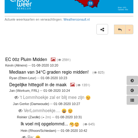
Actuele weerkaarten en verwachtingen:
Weatherconsult.nl
Tog
EC 00z Pluim Midden
(
2591)
Kevin (Almere) -- 01-08-2020 10:20
Mediaan van 34°C graden regio midden!
(
825)
Ryan (Etten-Leur) -- 01-08-2020 10:23
Degelijke hittegolf in de maak
(
1351)
Jan (Workum, FRL) -- 01-08-2020 10:24
't Lommhoekje zal er blij mee zijn
Jan Gerke (Damwoude) -- 01-08-2020 10:27
VerLommhoekje....
Reinier (Zwolle)
(
2m)
-- 01-08-2020 10:31
Ik voel mij opgelommd...
(
645)
Hein (Rhoon/Schiedam) -- 01-08-2020 10:42
Re: