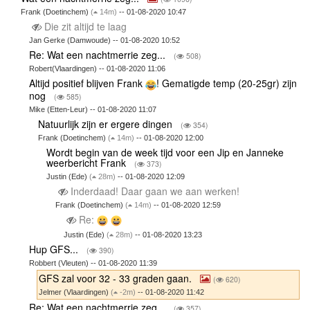
Frank (Doetinchem)
(
14m)
-- 01-08-2020 10:47
Die zit altijd te laag
Jan Gerke (Damwoude) -- 01-08-2020 10:52
Re: Wat een nachtmerrie zeg...
(
508)
Robert(Vlaardingen) -- 01-08-2020 11:06
Altijd positief blijven Frank
! Gematigde temp (20-25gr) zijn
nog
(
585)
Mike (Etten-Leur) -- 01-08-2020 11:07
Natuurlijk zijn er ergere dingen
(
354)
Frank (Doetinchem)
(
14m)
-- 01-08-2020 12:00
Wordt begin van de week tijd voor een Jip en Janneke
weerbericht Frank
(
373)
Justin (Ede)
(
28m)
-- 01-08-2020 12:09
Inderdaad! Daar gaan we aan werken!
Frank (Doetinchem)
(
14m)
-- 01-08-2020 12:59
Re:
Justin (Ede)
(
28m)
-- 01-08-2020 13:23
Hup GFS...
(
390)
Robbert (Vleuten) -- 01-08-2020 11:39
GFS zal voor 32 - 33 graden gaan.
(
620)
Jelmer (Vlaardingen)
(
-2m)
-- 01-08-2020 11:42
Re: Wat een nachtmerrie zeg...
(
357)