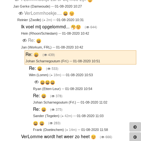
Jan Gerke (Damwoude) -- 01-08-2020 10:27
VerLommhoekje....
Reinier (Zwolle)
(
2m)
-- 01-08-2020 10:31
Ik voel mij opgelommd...
(
644)
Hein (Rhoon/Schiedam) -- 01-08-2020 10:42
Re:
Jan (Workum, FRL) -- 01-08-2020 10:42
Re:
(
439)
Johan Scharnegoutum (Frl.) -- 01-08-2020 10:51
Re:
(
533)
Wim (Lomm)
(
18m)
-- 01-08-2020 10:53
Ryan (Etten-Leur) -- 01-08-2020 10:54
Re:
(
378)
Johan Scharnegoutum (Frl.) -- 01-08-2020 11:02
Re:
(
375)
Sander (Tegelen)
(
42m)
-- 01-08-2020 11:03
(
283)
Frank (Doetinchem)
(
14m)
-- 01-08-2020 11:58
VerLomme wordt het weer zo heet
(
666)