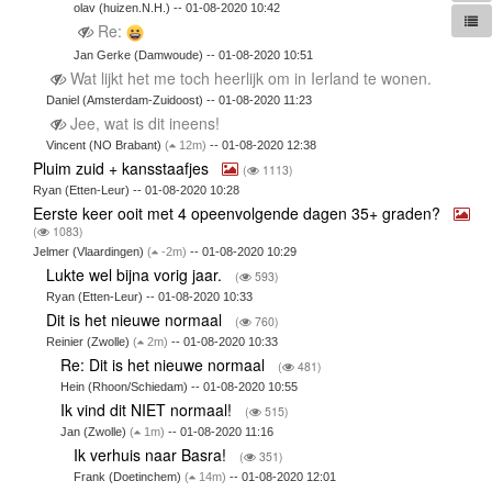
olav (huizen.N.H.) -- 01-08-2020 10:42
Re:
Jan Gerke (Damwoude) -- 01-08-2020 10:51
Wat lijkt het me toch heerlijk om in Ierland te wonen.
Daniel (Amsterdam-Zuidoost) -- 01-08-2020 11:23
Jee, wat is dit ineens!
Vincent (NO Brabant)
(
12m)
-- 01-08-2020 12:38
Pluim zuid + kansstaafjes
(
1113)
Ryan (Etten-Leur) -- 01-08-2020 10:28
Eerste keer ooit met 4 opeenvolgende dagen 35+ graden?
(
1083)
Jelmer (Vlaardingen)
(
-2m)
-- 01-08-2020 10:29
Lukte wel bijna vorig jaar.
(
593)
Ryan (Etten-Leur) -- 01-08-2020 10:33
Dit is het nieuwe normaal
(
760)
Reinier (Zwolle)
(
2m)
-- 01-08-2020 10:33
Re: Dit is het nieuwe normaal
(
481)
Hein (Rhoon/Schiedam) -- 01-08-2020 10:55
Ik vind dit NIET normaal!
(
515)
Jan (Zwolle)
(
1m)
-- 01-08-2020 11:16
Ik verhuis naar Basra!
(
351)
Frank (Doetinchem)
(
14m)
-- 01-08-2020 12:01