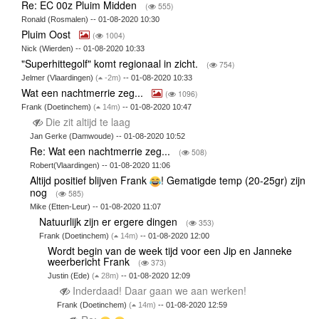
Re: EC 00z Pluim Midden
(
555)
Ronald (Rosmalen) -- 01-08-2020 10:30
Pluim Oost
(
1004)
Nick (Wierden) -- 01-08-2020 10:33
"Superhittegolf" komt regionaal in zicht.
(
754)
Jelmer (Vlaardingen)
(
-2m)
-- 01-08-2020 10:33
Wat een nachtmerrie zeg...
(
1096)
Frank (Doetinchem)
(
14m)
-- 01-08-2020 10:47
Die zit altijd te laag
Jan Gerke (Damwoude) -- 01-08-2020 10:52
Re: Wat een nachtmerrie zeg...
(
508)
Robert(Vlaardingen) -- 01-08-2020 11:06
Altijd positief blijven Frank
! Gematigde temp (20-25gr) zijn
nog
(
585)
Mike (Etten-Leur) -- 01-08-2020 11:07
Natuurlijk zijn er ergere dingen
(
353)
Frank (Doetinchem)
(
14m)
-- 01-08-2020 12:00
Wordt begin van de week tijd voor een Jip en Janneke
weerbericht Frank
(
373)
Justin (Ede)
(
28m)
-- 01-08-2020 12:09
Inderdaad! Daar gaan we aan werken!
Frank (Doetinchem)
(
14m)
-- 01-08-2020 12:59