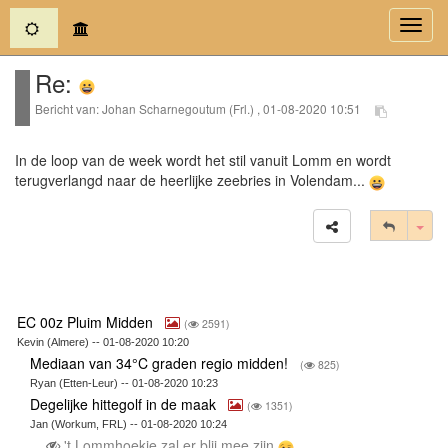
(current)
Toggl
navig
Re:
Bericht van: Johan Scharnegoutum (Frl.) , 01-08-2020 10:51
In de loop van de week wordt het stil vanuit Lomm en wordt
terugverlangd naar de heerlijke zeebries in Volendam...
Tog
EC 00z Pluim Midden
(
2591)
Kevin (Almere) -- 01-08-2020 10:20
Mediaan van 34°C graden regio midden!
(
825)
Ryan (Etten-Leur) -- 01-08-2020 10:23
Degelijke hittegolf in de maak
(
1351)
Jan (Workum, FRL) -- 01-08-2020 10:24
't Lommhoekje zal er blij mee zijn