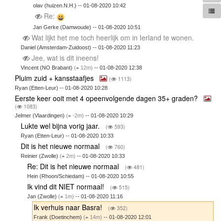
olav (huizen.N.H.) -- 01-08-2020 10:42
Re:
Jan Gerke (Damwoude) -- 01-08-2020 10:51
Wat lijkt het me toch heerlijk om in Ierland te wonen.
Daniel (Amsterdam-Zuidoost) -- 01-08-2020 11:23
Jee, wat is dit ineens!
Vincent (NO Brabant)
(
12m)
-- 01-08-2020 12:38
Pluim zuid + kansstaafjes
(
1113)
Ryan (Etten-Leur) -- 01-08-2020 10:28
Eerste keer ooit met 4 opeenvolgende dagen 35+ graden?
(
1083)
Jelmer (Vlaardingen)
(
-2m)
-- 01-08-2020 10:29
Lukte wel bijna vorig jaar.
(
593)
Ryan (Etten-Leur) -- 01-08-2020 10:33
Dit is het nieuwe normaal
(
760)
Reinier (Zwolle)
(
2m)
-- 01-08-2020 10:33
Re: Dit is het nieuwe normaal
(
481)
Hein (Rhoon/Schiedam) -- 01-08-2020 10:55
Ik vind dit NIET normaal!
(
515)
Jan (Zwolle)
(
1m)
-- 01-08-2020 11:16
Ik verhuis naar Basra!
(
352)
Frank (Doetinchem)
(
14m)
-- 01-08-2020 12:01