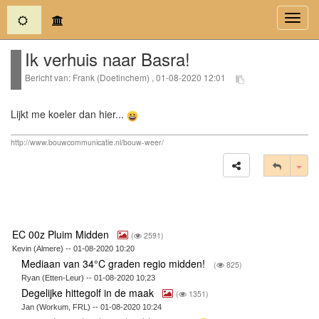
(current)
Toggl
navig
Ik verhuis naar Basra!
Bericht van: Frank (Doetinchem) , 01-08-2020 12:01
Lijkt me koeler dan hier...
http://www.bouwcommunicatie.nl/bouw-weer/
Tog
EC 00z Pluim Midden
(
2591)
Kevin (Almere) -- 01-08-2020 10:20
Mediaan van 34°C graden regio midden!
(
825)
Ryan (Etten-Leur) -- 01-08-2020 10:23
Degelijke hittegolf in de maak
(
1351)
Jan (Workum, FRL) -- 01-08-2020 10:24