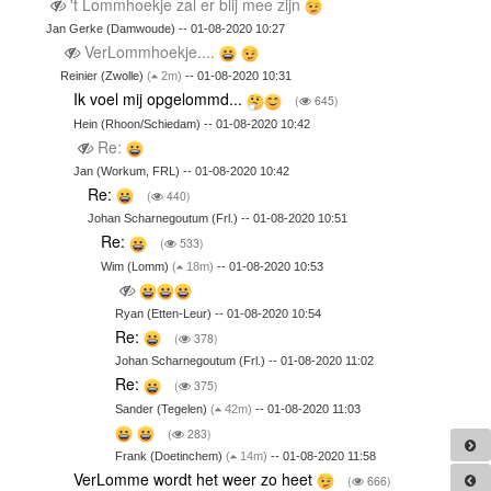
't Lommhoekje zal er blij mee zijn
Jan Gerke (Damwoude) -- 01-08-2020 10:27
VerLommhoekje....
Reinier (Zwolle)
(
2m)
-- 01-08-2020 10:31
Ik voel mij opgelommd...
(
645)
Hein (Rhoon/Schiedam) -- 01-08-2020 10:42
Re:
Jan (Workum, FRL) -- 01-08-2020 10:42
Re:
(
440)
Johan Scharnegoutum (Frl.) -- 01-08-2020 10:51
Re:
(
533)
Wim (Lomm)
(
18m)
-- 01-08-2020 10:53
Ryan (Etten-Leur) -- 01-08-2020 10:54
Re:
(
378)
Johan Scharnegoutum (Frl.) -- 01-08-2020 11:02
Re:
(
375)
Sander (Tegelen)
(
42m)
-- 01-08-2020 11:03
(
283)
Frank (Doetinchem)
(
14m)
-- 01-08-2020 11:58
VerLomme wordt het weer zo heet
(
666)