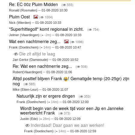
Re: EC 00z Pluim Midden
(
555)
Ronald (Rosmalen) -- 01-08-2020 10:30
Pluim Oost
(
1004)
Nick (Wierden) -- 01-08-2020 10:33
"Superhittegolf" komt regionaal in zicht.
(
754)
Jelmer (Vlaardingen)
(
-2m)
-- 01-08-2020 10:33
Wat een nachtmerrie zeg...
(
1096)
Frank (Doetinchem)
(
14m)
-- 01-08-2020 10:47
Die zit altijd te laag
Jan Gerke (Damwoude) -- 01-08-2020 10:52
Re: Wat een nachtmerrie zeg...
(
508)
Robert(Vlaardingen) -- 01-08-2020 11:06
Altijd positief blijven Frank
! Gematigde temp (20-25gr) zijn
nog
(
585)
Mike (Etten-Leur) -- 01-08-2020 11:07
Natuurlijk zijn er ergere dingen
(
353)
Frank (Doetinchem)
(
14m)
-- 01-08-2020 12:00
Wordt begin van de week tijd voor een Jip en Janneke
weerbericht Frank
(
373)
Justin (Ede)
(
28m)
-- 01-08-2020 12:09
Inderdaad! Daar gaan we aan werken!
Frank (Doetinchem)
(
14m)
-- 01-08-2020 12:59