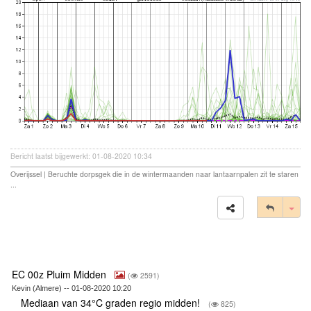
Bericht laatst bijgewerkt: 01-08-2020 10:34
Overijssel | Beruchte dorpsgek die in de wintermaanden naar lantaarnpalen zit te staren
...
Tog
EC 00z Pluim Midden
(
2591)
Kevin (Almere) -- 01-08-2020 10:20
Mediaan van 34°C graden regio midden!
(
825)