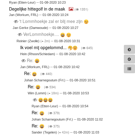
Ryan (Etten-Leur) -- 01-08-2020 10:23
Degelijke hittegolf in de maak
(
1351)
Jan (Workum, FRL) -- 01-08-2020 10:24
't Lommhoekje zal er blij mee zijn
Jan Gerke (Damwoude) -- 01-08-2020 10:27
VerLommhoekje....
Reinier (Zwolle)
(
2m)
-- 01-08-2020 10:31
Ik voel mij opgelommd...
(
645)
Hein (Rhoon/Schiedam) -- 01-08-2020 10:42
Re:
Jan (Workum, FRL) -- 01-08-2020 10:42
Re:
(
440)
Johan Scharnegoutum (Frl.) -- 01-08-2020 10:51
Re:
(
534)
Wim (Lomm)
(
18m)
-- 01-08-2020 10:53
Ryan (Etten-Leur) -- 01-08-2020 10:54
Re:
(
379)
Johan Scharnegoutum (Frl.) -- 01-08-2020 11:02
Re:
(
375)
Sander (Tegelen)
(
42m)
-- 01-08-2020 11:03