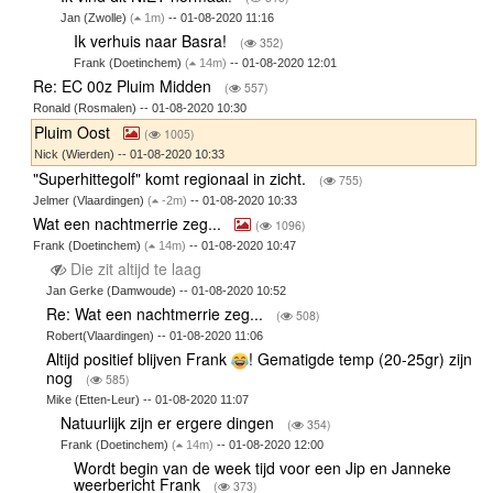
Jan (Zwolle)
(
1m)
-- 01-08-2020 11:16
Ik verhuis naar Basra!
(
352)
Frank (Doetinchem)
(
14m)
-- 01-08-2020 12:01
Re: EC 00z Pluim Midden
(
557)
Ronald (Rosmalen) -- 01-08-2020 10:30
Pluim Oost
(
1005)
Nick (Wierden) -- 01-08-2020 10:33
"Superhittegolf" komt regionaal in zicht.
(
755)
Jelmer (Vlaardingen)
(
-2m)
-- 01-08-2020 10:33
Wat een nachtmerrie zeg...
(
1096)
Frank (Doetinchem)
(
14m)
-- 01-08-2020 10:47
Die zit altijd te laag
Jan Gerke (Damwoude) -- 01-08-2020 10:52
Re: Wat een nachtmerrie zeg...
(
508)
Robert(Vlaardingen) -- 01-08-2020 11:06
Altijd positief blijven Frank
! Gematigde temp (20-25gr) zijn
nog
(
585)
Mike (Etten-Leur) -- 01-08-2020 11:07
Natuurlijk zijn er ergere dingen
(
354)
Frank (Doetinchem)
(
14m)
-- 01-08-2020 12:00
Wordt begin van de week tijd voor een Jip en Janneke
weerbericht Frank
(
373)