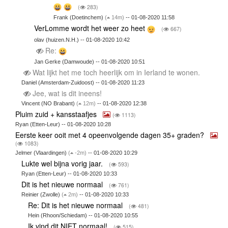
(
283)
Frank (Doetinchem)
(
14m)
-- 01-08-2020 11:58
VerLomme wordt het weer zo heet
(
667)
olav (huizen.N.H.) -- 01-08-2020 10:42
Re:
Jan Gerke (Damwoude) -- 01-08-2020 10:51
Wat lijkt het me toch heerlijk om in Ierland te wonen.
Daniel (Amsterdam-Zuidoost) -- 01-08-2020 11:23
Jee, wat is dit ineens!
Vincent (NO Brabant)
(
12m)
-- 01-08-2020 12:38
Pluim zuid + kansstaafjes
(
1113)
Ryan (Etten-Leur) -- 01-08-2020 10:28
Eerste keer ooit met 4 opeenvolgende dagen 35+ graden?
(
1083)
Jelmer (Vlaardingen)
(
-2m)
-- 01-08-2020 10:29
Lukte wel bijna vorig jaar.
(
593)
Ryan (Etten-Leur) -- 01-08-2020 10:33
Dit is het nieuwe normaal
(
761)
Reinier (Zwolle)
(
2m)
-- 01-08-2020 10:33
Re: Dit is het nieuwe normaal
(
481)
Hein (Rhoon/Schiedam) -- 01-08-2020 10:55
Ik vind dit NIET normaal!
(
515)