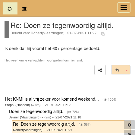
(current)
Toggl
navig
Re: Doen ze tegenwoordig altijd.
Bericht van: Robert(Vlaardingen) , 21-07-2021 11:27
Ik denk dat hij vooral het 60+ percentage bedoeld.
Het weer kun je verwachten, voorspellen kan niemand.
Tog
Het KNMI is al vrij zeker voor komend weekend...
(
1554)
Steph. (Haarlem)
(
4m)
-- 21-07-2021 11:12
Doen ze tegenwoordig altijd.
(
726)
Jelmer (Vlaardingen)
(
-2m)
-- 21-07-2021 11:18
Re: Doen ze tegenwoordig altijd.
(
561)
Robert(Vlaardingen) -- 21-07-2021 11:27