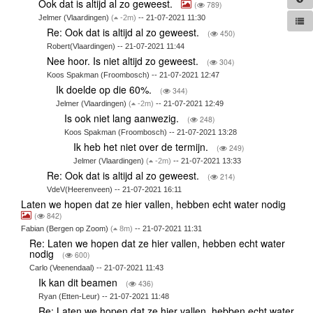
Ook dat is altijd al zo geweest.
(
789)
Jelmer (Vlaardingen)
(
-2m)
-- 21-07-2021 11:30
Re: Ook dat is altijd al zo geweest.
(
450)
Robert(Vlaardingen) -- 21-07-2021 11:44
Nee hoor. Is niet altijd zo geweest.
(
304)
Koos Spakman (Froombosch) -- 21-07-2021 12:47
Ik doelde op die 60%.
(
344)
Jelmer (Vlaardingen)
(
-2m)
-- 21-07-2021 12:49
Is ook niet lang aanwezig.
(
248)
Koos Spakman (Froombosch) -- 21-07-2021 13:28
Ik heb het niet over de termijn.
(
249)
Jelmer (Vlaardingen)
(
-2m)
-- 21-07-2021 13:33
Re: Ook dat is altijd al zo geweest.
(
214)
VdeV(Heerenveen) -- 21-07-2021 16:11
Laten we hopen dat ze hier vallen, hebben echt water nodig
(
842)
Fabian (Bergen op Zoom)
(
8m)
-- 21-07-2021 11:31
Re: Laten we hopen dat ze hier vallen, hebben echt water
nodig
(
600)
Carlo (Veenendaal) -- 21-07-2021 11:43
Ik kan dit beamen
(
436)
Ryan (Etten-Leur) -- 21-07-2021 11:48
Re: Laten we hopen dat ze hier vallen, hebben echt water