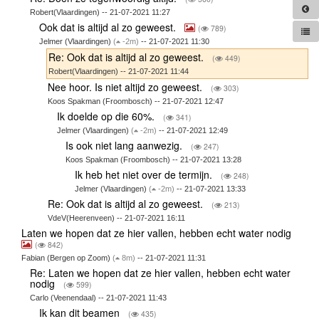
Robert(Vlaardingen) -- 21-07-2021 11:27
Ook dat is altijd al zo geweest.
(
789)
Jelmer (Vlaardingen)
(
-2m)
-- 21-07-2021 11:30
Re: Ook dat is altijd al zo geweest.
(
449)
Robert(Vlaardingen) -- 21-07-2021 11:44
Nee hoor. Is niet altijd zo geweest.
(
303)
Koos Spakman (Froombosch) -- 21-07-2021 12:47
Ik doelde op die 60%.
(
341)
Jelmer (Vlaardingen)
(
-2m)
-- 21-07-2021 12:49
Is ook niet lang aanwezig.
(
247)
Koos Spakman (Froombosch) -- 21-07-2021 13:28
Ik heb het niet over de termijn.
(
248)
Jelmer (Vlaardingen)
(
-2m)
-- 21-07-2021 13:33
Re: Ook dat is altijd al zo geweest.
(
213)
VdeV(Heerenveen) -- 21-07-2021 16:11
Laten we hopen dat ze hier vallen, hebben echt water nodig
(
842)
Fabian (Bergen op Zoom)
(
8m)
-- 21-07-2021 11:31
Re: Laten we hopen dat ze hier vallen, hebben echt water
nodig
(
599)
Carlo (Veenendaal) -- 21-07-2021 11:43
Ik kan dit beamen
(
435)