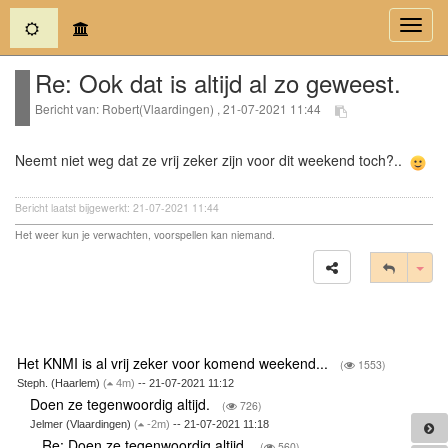
(current)
Toggl
navig
Re: Ook dat is altijd al zo geweest.
Bericht van: Robert(Vlaardingen) , 21-07-2021 11:44
Neemt niet weg dat ze vrij zeker zijn voor dit weekend toch?..
Bericht laatst bijgewerkt: 21-07-2021 11:44
Het weer kun je verwachten, voorspellen kan niemand.
Tog
Het KNMI is al vrij zeker voor komend weekend...
(
1553)
Steph. (Haarlem)
(
4m)
-- 21-07-2021 11:12
Doen ze tegenwoordig altijd.
(
726)
Jelmer (Vlaardingen)
(
-2m)
-- 21-07-2021 11:18
Re: Doen ze tegenwoordig altijd.
(
560)