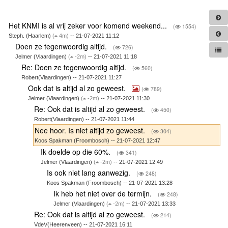
Het KNMI is al vrij zeker voor komend weekend...
(
1554)
Steph. (Haarlem)
(
4m)
-- 21-07-2021 11:12
Doen ze tegenwoordig altijd.
(
726)
Jelmer (Vlaardingen)
(
-2m)
-- 21-07-2021 11:18
Re: Doen ze tegenwoordig altijd.
(
560)
Robert(Vlaardingen) -- 21-07-2021 11:27
Ook dat is altijd al zo geweest.
(
789)
Jelmer (Vlaardingen)
(
-2m)
-- 21-07-2021 11:30
Re: Ook dat is altijd al zo geweest.
(
450)
Robert(Vlaardingen) -- 21-07-2021 11:44
Nee hoor. Is niet altijd zo geweest.
(
304)
Koos Spakman (Froombosch) -- 21-07-2021 12:47
Ik doelde op die 60%.
(
341)
Jelmer (Vlaardingen)
(
-2m)
-- 21-07-2021 12:49
Is ook niet lang aanwezig.
(
248)
Koos Spakman (Froombosch) -- 21-07-2021 13:28
Ik heb het niet over de termijn.
(
248)
Jelmer (Vlaardingen)
(
-2m)
-- 21-07-2021 13:33
Re: Ook dat is altijd al zo geweest.
(
214)
VdeV(Heerenveen) -- 21-07-2021 16:11