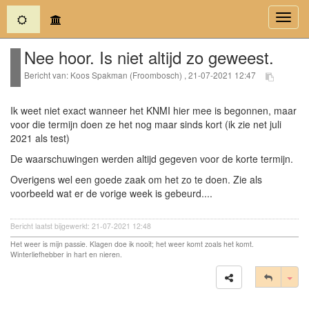
(current)
Toggl
navig
Nee hoor. Is niet altijd zo geweest.
Bericht van: Koos Spakman (Froombosch) , 21-07-2021 12:47
Ik weet niet exact wanneer het KNMI hier mee is begonnen, maar
voor die termijn doen ze het nog maar sinds kort (ik zie net juli
2021 als test)
De waarschuwingen werden altijd gegeven voor de korte termijn.
Overigens wel een goede zaak om het zo te doen. Zie als
voorbeeld wat er de vorige week is gebeurd....
Bericht laatst bijgewerkt: 21-07-2021 12:48
Het weer is mijn passie. Klagen doe ik nooit; het weer komt zoals het komt.
Winterliefhebber in hart en nieren.
Tog