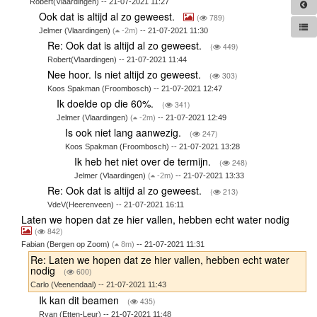
Robert(Vlaardingen) -- 21-07-2021 11:27
Ook dat is altijd al zo geweest.
(
789)
Jelmer (Vlaardingen)
(
-2m)
-- 21-07-2021 11:30
Re: Ook dat is altijd al zo geweest.
(
449)
Robert(Vlaardingen) -- 21-07-2021 11:44
Nee hoor. Is niet altijd zo geweest.
(
303)
Koos Spakman (Froombosch) -- 21-07-2021 12:47
Ik doelde op die 60%.
(
341)
Jelmer (Vlaardingen)
(
-2m)
-- 21-07-2021 12:49
Is ook niet lang aanwezig.
(
247)
Koos Spakman (Froombosch) -- 21-07-2021 13:28
Ik heb het niet over de termijn.
(
248)
Jelmer (Vlaardingen)
(
-2m)
-- 21-07-2021 13:33
Re: Ook dat is altijd al zo geweest.
(
213)
VdeV(Heerenveen) -- 21-07-2021 16:11
Laten we hopen dat ze hier vallen, hebben echt water nodig
(
842)
Fabian (Bergen op Zoom)
(
8m)
-- 21-07-2021 11:31
Re: Laten we hopen dat ze hier vallen, hebben echt water
nodig
(
600)
Carlo (Veenendaal) -- 21-07-2021 11:43
Ik kan dit beamen
(
435)
Ryan (Etten-Leur) -- 21-07-2021 11:48