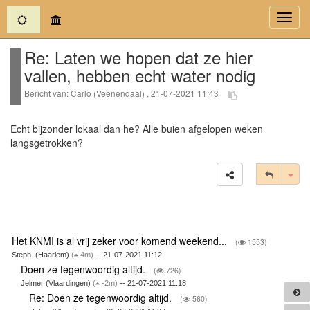
(current)
Toggl
navig
Re: Laten we hopen dat ze hier
vallen, hebben echt water nodig
Bericht van: Carlo (Veenendaal) , 21-07-2021 11:43
Echt bijzonder lokaal dan he? Alle buien afgelopen weken
langsgetrokken?
Tog
Het KNMI is al vrij zeker voor komend weekend...
(
1553)
Steph. (Haarlem)
(
4m)
-- 21-07-2021 11:12
Doen ze tegenwoordig altijd.
(
726)
Jelmer (Vlaardingen)
(
-2m)
-- 21-07-2021 11:18
Re: Doen ze tegenwoordig altijd.
(
560)