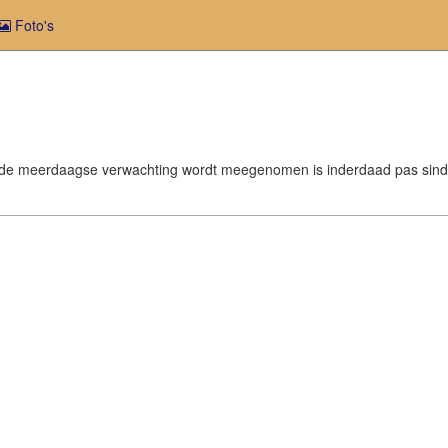
Foto's
t al in de meerdaagse verwachting wordt meegenomen is inderdaad pas s