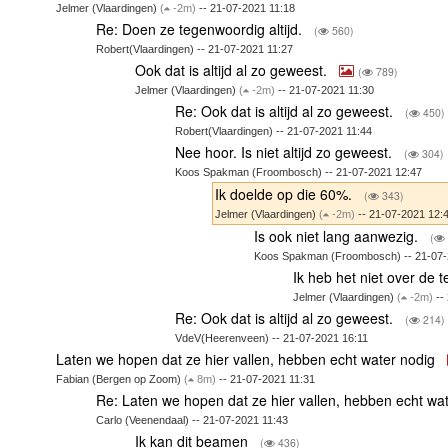
Jelmer (Vlaardingen)
(
-2m)
-- 21-07-2021 11:18
Re: Doen ze tegenwoordig altijd.
(
560)
Robert(Vlaardingen) -- 21-07-2021 11:27
Ook dat is altijd al zo geweest.
(
789)
Jelmer (Vlaardingen)
(
-2m)
-- 21-07-2021 11:30
Re: Ook dat is altijd al zo geweest.
(
450)
Robert(Vlaardingen) -- 21-07-2021 11:44
Nee hoor. Is niet altijd zo geweest.
(
304)
Koos Spakman (Froombosch) -- 21-07-2021 12:47
Ik doelde op die 60%.
(
343)
Jelmer (Vlaardingen)
(
-2m)
-- 21-07-2021 12:
Is ook niet lang aanwezig.
(
Koos Spakman (Froombosch) -- 21-07-
Ik heb het niet over de t
Jelmer (Vlaardingen)
(
-2m)
--
Re: Ook dat is altijd al zo geweest.
(
214)
VdeV(Heerenveen) -- 21-07-2021 16:11
Laten we hopen dat ze hier vallen, hebben echt water nodig
Fabian (Bergen op Zoom)
(
8m)
-- 21-07-2021 11:31
Re: Laten we hopen dat ze hier vallen, hebben echt wa
Carlo (Veenendaal) -- 21-07-2021 11:43
Ik kan dit beamen
(
436)