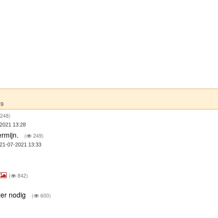
49
248)
2021 13:28
ermijn.
(
249)
 21-07-2021 13:33
(
842)
ter nodig
(
600)