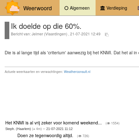
Weerwoord
(current)
Algemeen
Verdieping
Ik doelde op die 60%.
Bericht van: Jelmer (Vlaardingen) , 21-07-2021 12:49
Die is al lange tijd als 'criterium' aanwezig bij het KNMI. Dat he
Actuele weerkaarten en verwachtingen:
Weatherconsult.nl
Het KNMI is al vrij zeker voor komend weekend...
(
1554)
Steph. (Haarlem)
(
4m)
-- 21-07-2021 11:12
Doen ze tegenwoordig altijd.
(
726)