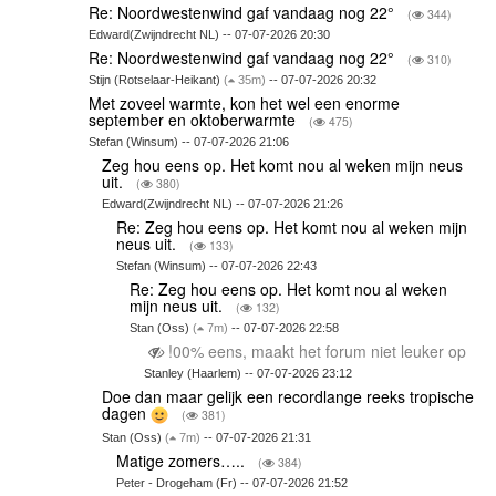
Re: Noordwestenwind gaf vandaag nog 22°
(
344)
Edward(Zwijndrecht NL) -- 07-07-2026 20:30
Re: Noordwestenwind gaf vandaag nog 22°
(
310)
Stijn (Rotselaar-Heikant)
(
35m)
-- 07-07-2026 20:32
Met zoveel warmte, kon het wel een enorme
september en oktoberwarmte
(
475)
Stefan (Winsum) -- 07-07-2026 21:06
Zeg hou eens op. Het komt nou al weken mijn neus
uit.
(
380)
Edward(Zwijndrecht NL) -- 07-07-2026 21:26
Re: Zeg hou eens op. Het komt nou al weken mijn
neus uit.
(
133)
Stefan (Winsum) -- 07-07-2026 22:43
Re: Zeg hou eens op. Het komt nou al weken
mijn neus uit.
(
132)
Stan (Oss)
(
7m)
-- 07-07-2026 22:58
!00% eens, maakt het forum niet leuker op
Stanley (Haarlem) -- 07-07-2026 23:12
Doe dan maar gelijk een recordlange reeks tropische
dagen
(
381)
Stan (Oss)
(
7m)
-- 07-07-2026 21:31
Matige zomers…..
(
384)
Peter - Drogeham (Fr) -- 07-07-2026 21:52