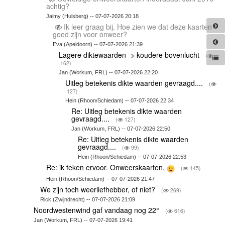
achtig?
Jaimy (Hulsberg) -- 07-07-2026 20:18
Ik leer graag bij. Hoe zien we dat deze kaarten
goed zijn voor onweer?
Eva (Apeldoorn) -- 07-07-2026 21:39
Lagere diktewaarden -> koudere bovenlucht
(
162)
Jan (Workum, FRL) -- 07-07-2026 22:20
Uitleg betekenis dikte waarden gevraagd....
(
127)
Hein (Rhoon/Schiedam) -- 07-07-2026 22:34
Re: Uitleg betekenis dikte waarden
gevraagd....
(
127)
Jan (Workum, FRL) -- 07-07-2026 22:50
Re: Uitleg betekenis dikte waarden
gevraagd....
(
99)
Hein (Rhoon/Schiedam) -- 07-07-2026 22:53
Re: ik teken ervoor. Onweerskaarten.
(
145)
Hein (Rhoon/Schiedam) -- 07-07-2026 21:47
We zijn toch weerliefhebber, of niet?
(
269)
Rick (Zwijndrecht) -- 07-07-2026 21:09
Noordwestenwind gaf vandaag nog 22°
(
616)
Jan (Workum, FRL) -- 07-07-2026 19:41