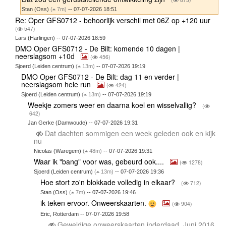
Stan (Oss)
(
7m)
-- 07-07-2026 18:51
Re: Oper GFS0712 - behoorlijk verschil met 06Z op +120 uur
(
547)
Lars (Harlingen) -- 07-07-2026 18:59
DMO Oper GFS0712 - De Bilt: komende 10 dagen |
neerslagsom +10d
(
456)
Sjoerd (Leiden centrum)
(
13m)
-- 07-07-2026 19:19
DMO Oper GFS0712 - De Bilt: dag 11 en verder |
neerslagsom hele run
(
424)
Sjoerd (Leiden centrum)
(
13m)
-- 07-07-2026 19:19
Weekje zomers weer en daarna koel en wisselvallig?
(
642)
Jan Gerke (Damwoude) -- 07-07-2026 19:31
Dat dachten sommigen een week geleden ook en kijk
nu
Nicolas (Waregem)
(
48m)
-- 07-07-2026 19:31
Waar ik "bang" voor was, gebeurd ook....
(
1278)
Sjoerd (Leiden centrum)
(
13m)
-- 07-07-2026 19:36
Hoe stort zo'n blokkade volledig in elkaar?
(
712)
Stan (Oss)
(
7m)
-- 07-07-2026 19:46
ik teken ervoor. Onweerskaarten.
(
904)
Eric, Rotterdam -- 07-07-2026 19:58
Geweldige onweerskaarten inderdaad. Juni 2016