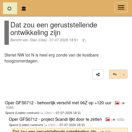
(current)
Toggl
navig
Dat zou een geruststellende
ontwikkeling zijn
Bericht van: Stan (Oss) , 07-07-2026 18:51
Steriel NW tot N is heel erg zonde van de kostbare
hoogzomerdagen.
Tog
Oper GFS0712 - behoorlijk verschil met 06Z op +120 uur
(
3088)
Sjoerd (Leiden centrum)
(
13m)
-- 07-07-2026 18:11
Oper GFS0712 - project Scandi lijkt door te zetten
(
1253)
Sjoerd (Leiden centrum)
(
13m)
-- 07-07-2026 18:15
Dat zou een geruststellende ontwikkeling zijn
(
873)