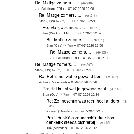
Re: Matige zomers…..
(
286)
Jan (Workum, FRL) -- 07-07-2026 22:06
Re: Matige zomers…..
(
216)
Stan (Oss)
(
7m)
-- 07-07-2026 22:24
Re: Matige zomers…..
(
156)
Jan (Workum, FRL) -- 07-07-2026 22:52
Re: Matige zomers…..
(
139)
Stan (Oss)
(
7m)
-- 07-07-2026 22:56
Re: Matige zomers…..
(
128)
Jan (Workum, FRL) -- 07-07-2026 23:11
Re: Matige zomers…..
(
207)
Stan (Oss)
(
7m)
-- 07-07-2026 22:21
Re: Het is net wat je gewend bent
(
187)
Ridwan (Maasland) -- 07-07-2026 22:26
Re: Het is net wat je gewend bent
(
169)
Stan (Oss)
(
7m)
-- 07-07-2026 22:36
Re: Zonneschijn was toen heel anders
(
135)
Ridwan (Maasland) -- 07-07-2026 22:58
Pre-industriële zonneschijnduur komt
denkelijk steeds dichterbij
(
145)
Tim (Monster) -- 07-07-2026 23:12