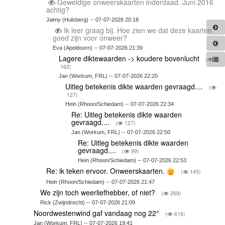
Geweldige onweerskaarten inderdaad. Juni 2016
achtig?
Jaimy (Hulsberg) -- 07-07-2026 20:18
Ik leer graag bij. Hoe zien we dat deze kaarten
goed zijn voor onweer?
Eva (Apeldoorn) -- 07-07-2026 21:39
Lagere diktewaarden -> koudere bovenlucht
(
162)
Jan (Workum, FRL) -- 07-07-2026 22:20
Uitleg betekenis dikte waarden gevraagd....
(
127)
Hein (Rhoon/Schiedam) -- 07-07-2026 22:34
Re: Uitleg betekenis dikte waarden
gevraagd....
(
127)
Jan (Workum, FRL) -- 07-07-2026 22:50
Re: Uitleg betekenis dikte waarden
gevraagd....
(
99)
Hein (Rhoon/Schiedam) -- 07-07-2026 22:53
Re: ik teken ervoor. Onweerskaarten.
(
145)
Hein (Rhoon/Schiedam) -- 07-07-2026 21:47
We zijn toch weerliefhebber, of niet?
(
269)
Rick (Zwijndrecht) -- 07-07-2026 21:09
Noordwestenwind gaf vandaag nog 22°
(
616)
Jan (Workum, FRL) -- 07-07-2026 19:41