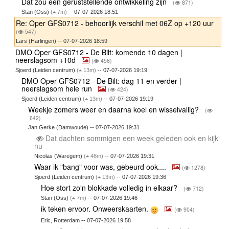
Dat zou een geruststellende ontwikkeling zijn
(
871)
Stan (Oss)
(
7m)
-- 07-07-2026 18:51
Re: Oper GFS0712 - behoorlijk verschil met 06Z op +120 uur
(
547)
Lars (Harlingen) -- 07-07-2026 18:59
DMO Oper GFS0712 - De Bilt: komende 10 dagen |
neerslagsom +10d
(
456)
Sjoerd (Leiden centrum)
(
13m)
-- 07-07-2026 19:19
DMO Oper GFS0712 - De Bilt: dag 11 en verder |
neerslagsom hele run
(
424)
Sjoerd (Leiden centrum)
(
13m)
-- 07-07-2026 19:19
Weekje zomers weer en daarna koel en wisselvallig?
(
642)
Jan Gerke (Damwoude) -- 07-07-2026 19:31
Dat dachten sommigen een week geleden ook en kijk
nu
Nicolas (Waregem)
(
48m)
-- 07-07-2026 19:31
Waar ik "bang" voor was, gebeurd ook....
(
1278)
Sjoerd (Leiden centrum)
(
13m)
-- 07-07-2026 19:36
Hoe stort zo'n blokkade volledig in elkaar?
(
712)
Stan (Oss)
(
7m)
-- 07-07-2026 19:46
ik teken ervoor. Onweerskaarten.
(
904)
Eric, Rotterdam -- 07-07-2026 19:58