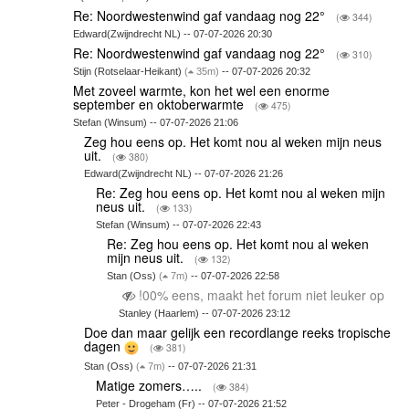
Re: Noordwestenwind gaf vandaag nog 22°
(
344)
Edward(Zwijndrecht NL) -- 07-07-2026 20:30
Re: Noordwestenwind gaf vandaag nog 22°
(
310)
Stijn (Rotselaar-Heikant)
(
35m)
-- 07-07-2026 20:32
Met zoveel warmte, kon het wel een enorme
september en oktoberwarmte
(
475)
Stefan (Winsum) -- 07-07-2026 21:06
Zeg hou eens op. Het komt nou al weken mijn neus
uit.
(
380)
Edward(Zwijndrecht NL) -- 07-07-2026 21:26
Re: Zeg hou eens op. Het komt nou al weken mijn
neus uit.
(
133)
Stefan (Winsum) -- 07-07-2026 22:43
Re: Zeg hou eens op. Het komt nou al weken
mijn neus uit.
(
132)
Stan (Oss)
(
7m)
-- 07-07-2026 22:58
!00% eens, maakt het forum niet leuker op
Stanley (Haarlem) -- 07-07-2026 23:12
Doe dan maar gelijk een recordlange reeks tropische
dagen
(
381)
Stan (Oss)
(
7m)
-- 07-07-2026 21:31
Matige zomers…..
(
384)
Peter - Drogeham (Fr) -- 07-07-2026 21:52