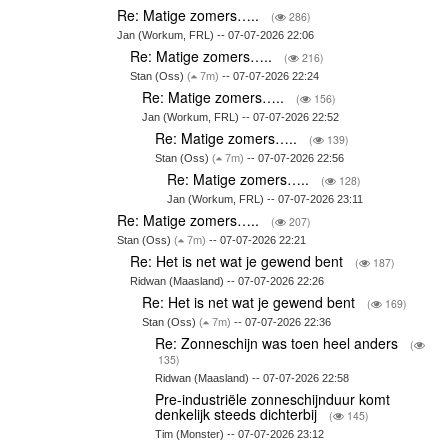
Re: Matige zomers…..
(
286)
Jan (Workum, FRL) -- 07-07-2026 22:06
Re: Matige zomers…..
(
216)
Stan (Oss)
(
7m)
-- 07-07-2026 22:24
Re: Matige zomers…..
(
156)
Jan (Workum, FRL) -- 07-07-2026 22:52
Re: Matige zomers…..
(
139)
Stan (Oss)
(
7m)
-- 07-07-2026 22:56
Re: Matige zomers…..
(
128)
Jan (Workum, FRL) -- 07-07-2026 23:11
Re: Matige zomers…..
(
207)
Stan (Oss)
(
7m)
-- 07-07-2026 22:21
Re: Het is net wat je gewend bent
(
187)
Ridwan (Maasland) -- 07-07-2026 22:26
Re: Het is net wat je gewend bent
(
169)
Stan (Oss)
(
7m)
-- 07-07-2026 22:36
Re: Zonneschijn was toen heel anders
(
135)
Ridwan (Maasland) -- 07-07-2026 22:58
Pre-industriële zonneschijnduur komt
denkelijk steeds dichterbij
(
145)
Tim (Monster) -- 07-07-2026 23:12