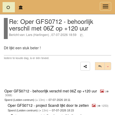
(current)
Toggl
navig
Re: Oper GFS0712 - behoorlijk
verschil met 06Z op +120 uur
Bericht van: Lars (Harlingen) , 07-07-2026 18:59
Dit lijkt een stuk beter !
Iedere te koude dag, is er één teveel.
Tog
Oper GFS0712 - behoorlijk verschil met 06Z op +120 uur
(
3088)
Sjoerd (Leiden centrum)
(
13m)
-- 07-07-2026 18:11
Oper GFS0712 - project Scandi lijkt door te zetten
(
1253)
Sjoerd (Leiden centrum)
(
13m)
-- 07-07-2026 18:15