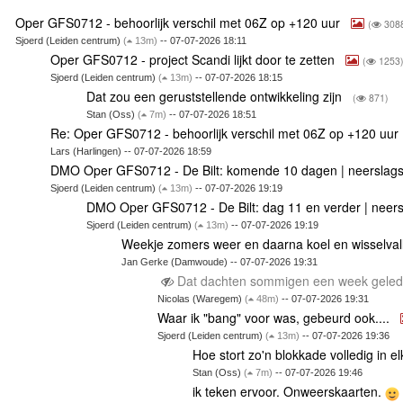
Oper GFS0712 - behoorlijk verschil met 06Z op +120 uur
(
308
Sjoerd (Leiden centrum)
(
13m)
-- 07-07-2026 18:11
Oper GFS0712 - project Scandi lijkt door te zetten
(
1253
Sjoerd (Leiden centrum)
(
13m)
-- 07-07-2026 18:15
Dat zou een geruststellende ontwikkeling zijn
(
871)
Stan (Oss)
(
7m)
-- 07-07-2026 18:51
Re: Oper GFS0712 - behoorlijk verschil met 06Z op +120 uur
Lars (Harlingen) -- 07-07-2026 18:59
DMO Oper GFS0712 - De Bilt: komende 10 dagen | neersla
Sjoerd (Leiden centrum)
(
13m)
-- 07-07-2026 19:19
DMO Oper GFS0712 - De Bilt: dag 11 en verder | neer
Sjoerd (Leiden centrum)
(
13m)
-- 07-07-2026 19:19
Weekje zomers weer en daarna koel en wisselval
Jan Gerke (Damwoude) -- 07-07-2026 19:31
Dat dachten sommigen een week gelede
Nicolas (Waregem)
(
48m)
-- 07-07-2026 19:31
Waar ik "bang" voor was, gebeurd ook....
Sjoerd (Leiden centrum)
(
13m)
-- 07-07-2026 19:36
Hoe stort zo'n blokkade volledig in e
Stan (Oss)
(
7m)
-- 07-07-2026 19:46
ik teken ervoor. Onweerskaarten.