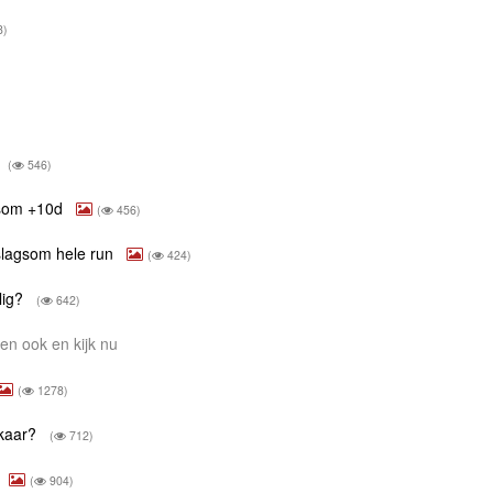
8)
)
(
546)
gsom +10d
(
456)
slagsom hele run
(
424)
lig?
(
642)
n ook en kijk nu
(
1278)
lkaar?
(
712)
(
904)