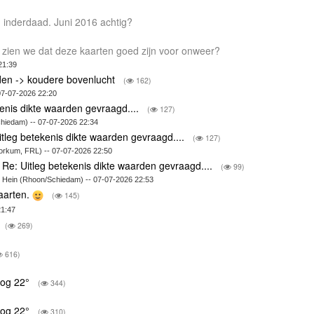
inderdaad. Juni 2016 achtig?
e zien we dat deze kaarten goed zijn voor onweer?
21:39
den -> koudere bovenlucht
(
162)
07-07-2026 22:20
kenis dikte waarden gevraagd....
(
127)
hiedam) -- 07-07-2026 22:34
itleg betekenis dikte waarden gevraagd....
(
127)
orkum, FRL) -- 07-07-2026 22:50
Re: Uitleg betekenis dikte waarden gevraagd....
(
99)
Hein (Rhoon/Schiedam) -- 07-07-2026 22:53
aarten.
(
145)
21:47
(
269)
616)
nog 22°
(
344)
nog 22°
(
310)