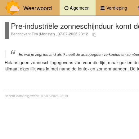
Weerwoord
(current)
Algemeen
Verdieping
Pre-industriële zonneschijnduur komt de
Bericht van: Tim (Monster) , 07-07-2026 23:12
En wat je zegt iemand als ik heeft de antropogeen verkoelde en somb
Helaas geen zonneschijngegevens van voor die tijd, maar gezien de 
klimaat eigenlijk was in met name de lente- en zomermaanden. De te
Bericht laatst bijgewerkt: 07-07-2026 23:19