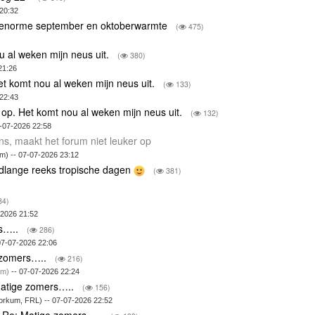
20:32
n enorme september en oktoberwarmte
(
475)
 al weken mijn neus uit.
(
380)
21:26
t komt nou al weken mijn neus uit.
(
133)
 22:43
op. Het komt nou al weken mijn neus uit.
(
132)
-07-2026 22:58
s, maakt het forum niet leuker op
m) -- 07-07-2026 23:12
rdlange reeks tropische dagen
(
381)
84)
-2026 21:52
rs…..
(
286)
07-07-2026 22:06
 zomers…..
(
216)
m)
-- 07-07-2026 22:24
atige zomers…..
(
156)
orkum, FRL) -- 07-07-2026 22:52