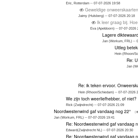
Eric, Rotterdam -- 07-07-2026 19:58
Geweldige onweerskaarten 
Jaimy (Hulsberg) -- 07-07-2026 20:18
Ik leer graag bij. Ho
Eva (Apeldoorn) -- 07-07-2026 
Lagere diktewaar
Jan (Workum, FRL) -- 
Uitleg bete
Hein (Rhoon/Sc
Re: U
Jan (W
Re: ik teken ervoor. Onweersk
Hein (Rhoon/Schiedam) -- 07-07-2026 
We zijn toch weerliefhebber, of niet?
Rick (Zwijndrecht) -- 07-07-2026 21:09
Noordwestenwind gaf vandaag nog 22°
(
Jan (Workum, FRL) -- 07-07-2026 19:41
Re: Noordwestenwind gaf vandaag 
Edward(Zwijndrecht NL) -- 07-07-2026 20:30
Re: Noordwestenwind gaf vandaag 