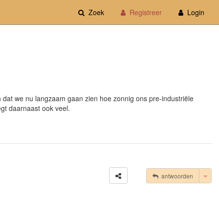
Zoek
Registreer
Login
n dat we nu langzaam gaan zien hoe zonnig ons pre-industriële
egt daarnaast ook veel.
Tog
antwoorden