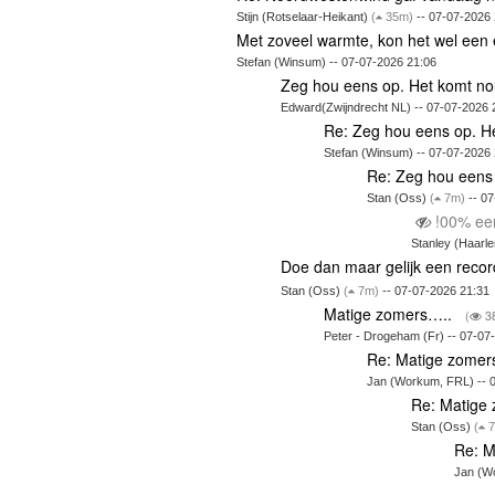
Stijn (Rotselaar-Heikant)
(
35m)
-- 07-07-2026 
Met zoveel warmte, kon het wel ee
Stefan (Winsum) -- 07-07-2026 21:06
Zeg hou eens op. Het komt nou
Edward(Zwijndrecht NL) -- 07-07-2026 
Re: Zeg hou eens op. He
Stefan (Winsum) -- 07-07-2026
Re: Zeg hou eens 
Stan (Oss)
(
7m)
-- 07
!00% een
Stanley (Haarle
Doe dan maar gelijk een reco
Stan (Oss)
(
7m)
-- 07-07-2026 21:31
Matige zomers…..
(
3
Peter - Drogeham (Fr) -- 07-07
Re: Matige zome
Jan (Workum, FRL) -- 
Re: Matige
Stan (Oss)
(
7
Re: M
Jan (W