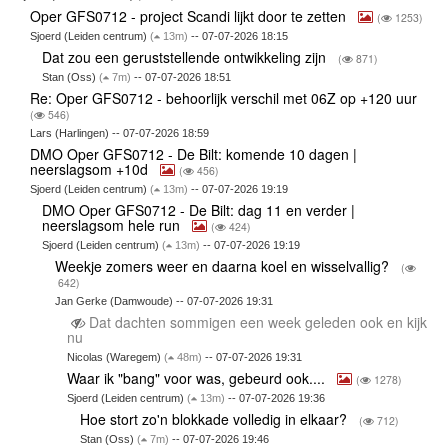
Oper GFS0712 - project Scandi lijkt door te zetten
(
1253)
Sjoerd (Leiden centrum)
(
13m)
-- 07-07-2026 18:15
Dat zou een geruststellende ontwikkeling zijn
(
871)
Stan (Oss)
(
7m)
-- 07-07-2026 18:51
Re: Oper GFS0712 - behoorlijk verschil met 06Z op +120 uur
(
546)
Lars (Harlingen) -- 07-07-2026 18:59
DMO Oper GFS0712 - De Bilt: komende 10 dagen |
neerslagsom +10d
(
456)
Sjoerd (Leiden centrum)
(
13m)
-- 07-07-2026 19:19
DMO Oper GFS0712 - De Bilt: dag 11 en verder |
neerslagsom hele run
(
424)
Sjoerd (Leiden centrum)
(
13m)
-- 07-07-2026 19:19
Weekje zomers weer en daarna koel en wisselvallig?
(
642)
Jan Gerke (Damwoude) -- 07-07-2026 19:31
Dat dachten sommigen een week geleden ook en kijk
nu
Nicolas (Waregem)
(
48m)
-- 07-07-2026 19:31
Waar ik "bang" voor was, gebeurd ook....
(
1278)
Sjoerd (Leiden centrum)
(
13m)
-- 07-07-2026 19:36
Hoe stort zo'n blokkade volledig in elkaar?
(
712)
Stan (Oss)
(
7m)
-- 07-07-2026 19:46