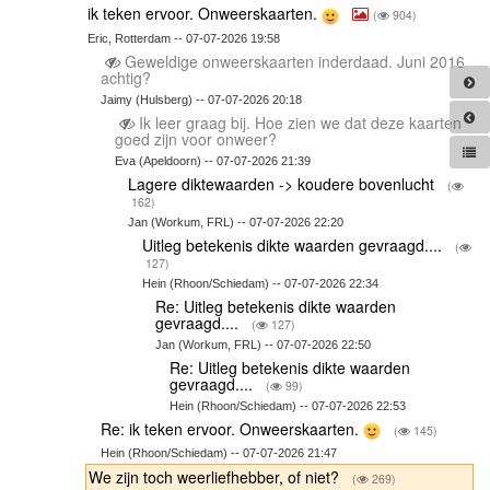
ik teken ervoor. Onweerskaarten.
(
904)
Eric, Rotterdam -- 07-07-2026 19:58
Geweldige onweerskaarten inderdaad. Juni 2016
achtig?
Jaimy (Hulsberg) -- 07-07-2026 20:18
Ik leer graag bij. Hoe zien we dat deze kaarten
goed zijn voor onweer?
Eva (Apeldoorn) -- 07-07-2026 21:39
Lagere diktewaarden -> koudere bovenlucht
(
162)
Jan (Workum, FRL) -- 07-07-2026 22:20
Uitleg betekenis dikte waarden gevraagd....
(
127)
Hein (Rhoon/Schiedam) -- 07-07-2026 22:34
Re: Uitleg betekenis dikte waarden
gevraagd....
(
127)
Jan (Workum, FRL) -- 07-07-2026 22:50
Re: Uitleg betekenis dikte waarden
gevraagd....
(
99)
Hein (Rhoon/Schiedam) -- 07-07-2026 22:53
Re: ik teken ervoor. Onweerskaarten.
(
145)
Hein (Rhoon/Schiedam) -- 07-07-2026 21:47
We zijn toch weerliefhebber, of niet?
(
269)