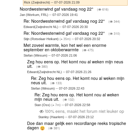
Rick (Zwijndrecht) -- 07-07-2026 21:09
Noordwestenwind gaf vandaag nog 22°
(
616)
Jan (Workum, FRL) -- 07-07-2026 19:41
Re: Noordwestenwind gaf vandaag nog 22°
(
344)
Edward(Zwijndrecht NL) -- 07-07-2026 20:30
Re: Noordwestenwind gaf vandaag nog 22°
(
310)
Stijn (Rotselaar-Heikant)
(
35m)
-- 07-07-2026 20:32
Met zoveel warmte, kon het wel een enorme
september en oktoberwarmte
(
475)
Stefan (Winsum) -- 07-07-2026 21:06
Zeg hou eens op. Het komt nou al weken mijn neus
uit.
(
380)
Edward(Zwijndrecht NL) -- 07-07-2026 21:26
Re: Zeg hou eens op. Het komt nou al weken mijn
neus uit.
(
133)
Stefan (Winsum) -- 07-07-2026 22:43
Re: Zeg hou eens op. Het komt nou al weken
mijn neus uit.
(
132)
Stan (Oss)
(
7m)
-- 07-07-2026 22:58
!00% eens, maakt het forum niet leuker op
Stanley (Haarlem) -- 07-07-2026 23:12
Doe dan maar gelijk een recordlange reeks tropische
dagen
(
381)