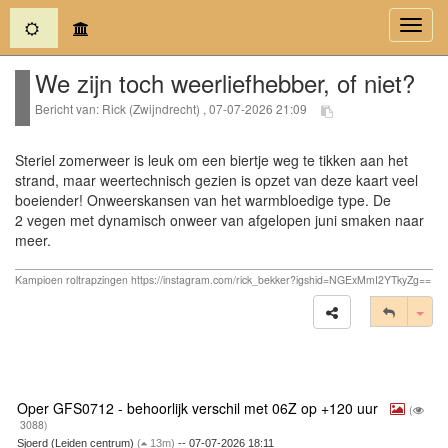
(current)
Toggl
navig
We zijn toch weerliefhebber, of niet?
Bericht van: Rick (Zwijndrecht) , 07-07-2026 21:09
Steriel zomerweer is leuk om een biertje weg te tikken aan het
strand, maar weertechnisch gezien is opzet van deze kaart veel
boeiender! Onweerskansen van het warmbloedige type. De
2 vegen met dynamisch onweer van afgelopen juni smaken naar
meer.
Kampioen roltrapzingen https://instagram.com/rick_bekker?igshid=NGExMmI2YTkyZg==
Tog
Oper GFS0712 - behoorlijk verschil met 06Z op +120 uur
(
3088)
Sjoerd (Leiden centrum)
(
13m)
-- 07-07-2026 18:11