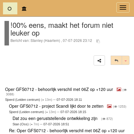
(current)
Toggl
navig
!00% eens, maakt het forum niet
leuker op
Bericht van: Stanley (Haarlem) , 07-07-2026 23:12
Tog
Oper GFS0712 - behoorlijk verschil met 06Z op +120 uur
(
3088)
Sjoerd (Leiden centrum)
(
13m)
-- 07-07-2026 18:11
Oper GFS0712 - project Scandi lijkt door te zetten
(
1253)
Sjoerd (Leiden centrum)
(
13m)
-- 07-07-2026 18:15
Dat zou een geruststellende ontwikkeling zijn
(
872)
Stan (Oss)
(
7m)
-- 07-07-2026 18:51
Re: Oper GFS0712 - behoorlijk verschil met 06Z op +120 uur