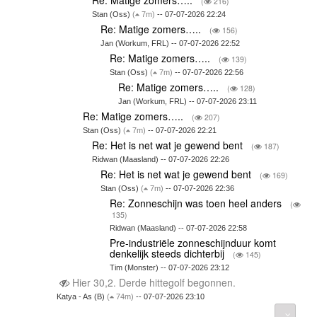
(
216)
Stan (Oss)
(
7m)
-- 07-07-2026 22:24
Re: Matige zomers…..
(
156)
Jan (Workum, FRL) -- 07-07-2026 22:52
Re: Matige zomers…..
(
139)
Stan (Oss)
(
7m)
-- 07-07-2026 22:56
Re: Matige zomers…..
(
128)
Jan (Workum, FRL) -- 07-07-2026 23:11
Re: Matige zomers…..
(
207)
Stan (Oss)
(
7m)
-- 07-07-2026 22:21
Re: Het is net wat je gewend bent
(
187)
Ridwan (Maasland) -- 07-07-2026 22:26
Re: Het is net wat je gewend bent
(
169)
Stan (Oss)
(
7m)
-- 07-07-2026 22:36
Re: Zonneschijn was toen heel anders
(
135)
Ridwan (Maasland) -- 07-07-2026 22:58
Pre-industriële zonneschijnduur komt
denkelijk steeds dichterbij
(
145)
Tim (Monster) -- 07-07-2026 23:12
Hier 30,2. Derde hittegolf begonnen.
Katya - As (B)
(
74m)
-- 07-07-2026 23:10