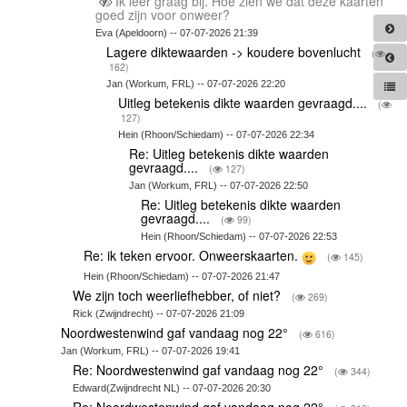
Ik leer graag bij. Hoe zien we dat deze kaarten
goed zijn voor onweer?
Eva (Apeldoorn) -- 07-07-2026 21:39
Lagere diktewaarden -> koudere bovenlucht
(
162)
Jan (Workum, FRL) -- 07-07-2026 22:20
Uitleg betekenis dikte waarden gevraagd....
(
127)
Hein (Rhoon/Schiedam) -- 07-07-2026 22:34
Re: Uitleg betekenis dikte waarden
gevraagd....
(
127)
Jan (Workum, FRL) -- 07-07-2026 22:50
Re: Uitleg betekenis dikte waarden
gevraagd....
(
99)
Hein (Rhoon/Schiedam) -- 07-07-2026 22:53
Re: ik teken ervoor. Onweerskaarten.
(
145)
Hein (Rhoon/Schiedam) -- 07-07-2026 21:47
We zijn toch weerliefhebber, of niet?
(
269)
Rick (Zwijndrecht) -- 07-07-2026 21:09
Noordwestenwind gaf vandaag nog 22°
(
616)
Jan (Workum, FRL) -- 07-07-2026 19:41
Re: Noordwestenwind gaf vandaag nog 22°
(
344)
Edward(Zwijndrecht NL) -- 07-07-2026 20:30
Re: Noordwestenwind gaf vandaag nog 22°