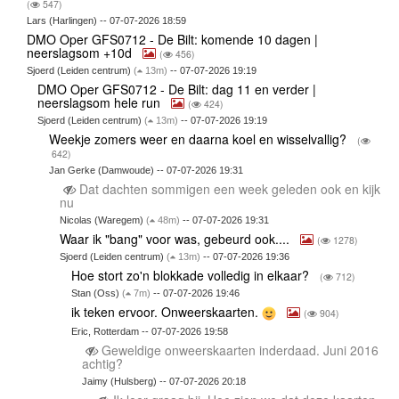
(
547)
Lars (Harlingen) -- 07-07-2026 18:59
DMO Oper GFS0712 - De Bilt: komende 10 dagen |
neerslagsom +10d
(
456)
Sjoerd (Leiden centrum)
(
13m)
-- 07-07-2026 19:19
DMO Oper GFS0712 - De Bilt: dag 11 en verder |
neerslagsom hele run
(
424)
Sjoerd (Leiden centrum)
(
13m)
-- 07-07-2026 19:19
Weekje zomers weer en daarna koel en wisselvallig?
(
642)
Jan Gerke (Damwoude) -- 07-07-2026 19:31
Dat dachten sommigen een week geleden ook en kijk
nu
Nicolas (Waregem)
(
48m)
-- 07-07-2026 19:31
Waar ik "bang" voor was, gebeurd ook....
(
1278)
Sjoerd (Leiden centrum)
(
13m)
-- 07-07-2026 19:36
Hoe stort zo'n blokkade volledig in elkaar?
(
712)
Stan (Oss)
(
7m)
-- 07-07-2026 19:46
ik teken ervoor. Onweerskaarten.
(
904)
Eric, Rotterdam -- 07-07-2026 19:58
Geweldige onweerskaarten inderdaad. Juni 2016
achtig?
Jaimy (Hulsberg) -- 07-07-2026 20:18