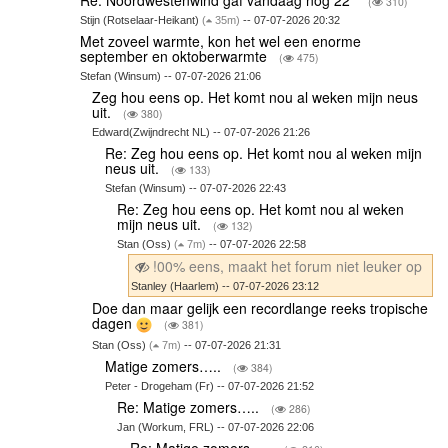
(
310)
Stijn (Rotselaar-Heikant)
(
35m)
-- 07-07-2026 20:32
Met zoveel warmte, kon het wel een enorme
september en oktoberwarmte
(
475)
Stefan (Winsum) -- 07-07-2026 21:06
Zeg hou eens op. Het komt nou al weken mijn neus
uit.
(
380)
Edward(Zwijndrecht NL) -- 07-07-2026 21:26
Re: Zeg hou eens op. Het komt nou al weken mijn
neus uit.
(
133)
Stefan (Winsum) -- 07-07-2026 22:43
Re: Zeg hou eens op. Het komt nou al weken
mijn neus uit.
(
132)
Stan (Oss)
(
7m)
-- 07-07-2026 22:58
!00% eens, maakt het forum niet leuker op
Stanley (Haarlem) -- 07-07-2026 23:12
Doe dan maar gelijk een recordlange reeks tropische
dagen
(
381)
Stan (Oss)
(
7m)
-- 07-07-2026 21:31
Matige zomers…..
(
384)
Peter - Drogeham (Fr) -- 07-07-2026 21:52
Re: Matige zomers…..
(
286)
Jan (Workum, FRL) -- 07-07-2026 22:06
Re: Matige zomers…..