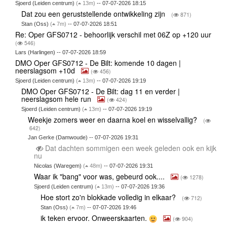
Sjoerd (Leiden centrum)
(
13m)
-- 07-07-2026 18:15
Dat zou een geruststellende ontwikkeling zijn
(
871)
Stan (Oss)
(
7m)
-- 07-07-2026 18:51
Re: Oper GFS0712 - behoorlijk verschil met 06Z op +120 uur
(
546)
Lars (Harlingen) -- 07-07-2026 18:59
DMO Oper GFS0712 - De Bilt: komende 10 dagen |
neerslagsom +10d
(
456)
Sjoerd (Leiden centrum)
(
13m)
-- 07-07-2026 19:19
DMO Oper GFS0712 - De Bilt: dag 11 en verder |
neerslagsom hele run
(
424)
Sjoerd (Leiden centrum)
(
13m)
-- 07-07-2026 19:19
Weekje zomers weer en daarna koel en wisselvallig?
(
642)
Jan Gerke (Damwoude) -- 07-07-2026 19:31
Dat dachten sommigen een week geleden ook en kijk
nu
Nicolas (Waregem)
(
48m)
-- 07-07-2026 19:31
Waar ik "bang" voor was, gebeurd ook....
(
1278)
Sjoerd (Leiden centrum)
(
13m)
-- 07-07-2026 19:36
Hoe stort zo'n blokkade volledig in elkaar?
(
712)
Stan (Oss)
(
7m)
-- 07-07-2026 19:46
ik teken ervoor. Onweerskaarten.
(
904)