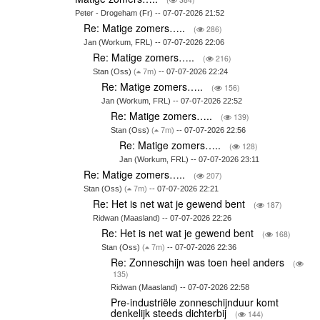
Peter - Drogeham (Fr) -- 07-07-2026 21:52
Re: Matige zomers…..
(
286)
Jan (Workum, FRL) -- 07-07-2026 22:06
Re: Matige zomers…..
(
216)
Stan (Oss)
(
7m)
-- 07-07-2026 22:24
Re: Matige zomers…..
(
156)
Jan (Workum, FRL) -- 07-07-2026 22:52
Re: Matige zomers…..
(
139)
Stan (Oss)
(
7m)
-- 07-07-2026 22:56
Re: Matige zomers…..
(
128)
Jan (Workum, FRL) -- 07-07-2026 23:11
Re: Matige zomers…..
(
207)
Stan (Oss)
(
7m)
-- 07-07-2026 22:21
Re: Het is net wat je gewend bent
(
187)
Ridwan (Maasland) -- 07-07-2026 22:26
Re: Het is net wat je gewend bent
(
168)
Stan (Oss)
(
7m)
-- 07-07-2026 22:36
Re: Zonneschijn was toen heel anders
(
135)
Ridwan (Maasland) -- 07-07-2026 22:58
Pre-industriële zonneschijnduur komt
denkelijk steeds dichterbij
(
144)