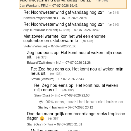
(
616)
Jan (Workum, FRL) -- 07-07-2026 19:41
Re: Noordwestenwind gaf vandaag nog 22°
(
344)
Edward(Zwijndrecht NL) -- 07-07-2026 20:30
Re: Noordwestenwind gaf vandaag nog 22°
(
310)
Stijn (Rotselaar-Heikant)
(
35m)
-- 07-07-2026 20:32
Met zoveel warmte, kon het wel een enorme
september en oktoberwarmte
(
475)
Stefan (Winsum) -- 07-07-2026 21:06
Zeg hou eens op. Het komt nou al weken mijn neus
uit.
(
378)
Edward(Zwijndrecht NL) -- 07-07-2026 21:26
Re: Zeg hou eens op. Het komt nou al weken mijn
neus uit.
(
133)
Stefan (Winsum) -- 07-07-2026 22:43
Re: Zeg hou eens op. Het komt nou al weken
mijn neus uit.
(
132)
Stan (Oss)
(
7m)
-- 07-07-2026 22:58
!00% eens, maakt het forum niet leuker op
Stanley (Haarlem) -- 07-07-2026 23:12
Doe dan maar gelijk een recordlange reeks tropische
dagen
(
381)
Stan (Oss)
(
7m)
-- 07-07-2026 21:31
Matige zomers…..
(
384)