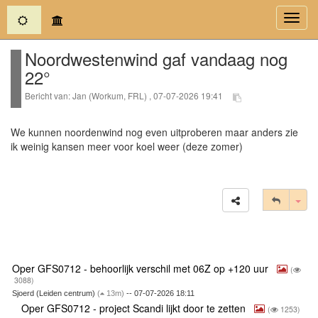
(current)
Toggl
navig
Noordwestenwind gaf vandaag nog
22°
Bericht van: Jan (Workum, FRL) , 07-07-2026 19:41
We kunnen noordenwind nog even uitproberen maar anders zie
ik weinig kansen meer voor koel weer (deze zomer)
Tog
Oper GFS0712 - behoorlijk verschil met 06Z op +120 uur
(
3088)
Sjoerd (Leiden centrum)
(
13m)
-- 07-07-2026 18:11
Oper GFS0712 - project Scandi lijkt door te zetten
(
1253)