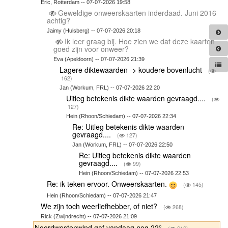
Eric, Rotterdam -- 07-07-2026 19:58
Geweldige onweerskaarten inderdaad. Juni 2016
achtig?
Jaimy (Hulsberg) -- 07-07-2026 20:18
Ik leer graag bij. Hoe zien we dat deze kaarten
goed zijn voor onweer?
Eva (Apeldoorn) -- 07-07-2026 21:39
Lagere diktewaarden -> koudere bovenlucht
(
162)
Jan (Workum, FRL) -- 07-07-2026 22:20
Uitleg betekenis dikte waarden gevraagd....
(
127)
Hein (Rhoon/Schiedam) -- 07-07-2026 22:34
Re: Uitleg betekenis dikte waarden
gevraagd....
(
127)
Jan (Workum, FRL) -- 07-07-2026 22:50
Re: Uitleg betekenis dikte waarden
gevraagd....
(
99)
Hein (Rhoon/Schiedam) -- 07-07-2026 22:53
Re: ik teken ervoor. Onweerskaarten.
(
145)
Hein (Rhoon/Schiedam) -- 07-07-2026 21:47
We zijn toch weerliefhebber, of niet?
(
268)
Rick (Zwijndrecht) -- 07-07-2026 21:09
Noordwestenwind gaf vandaag nog 22°