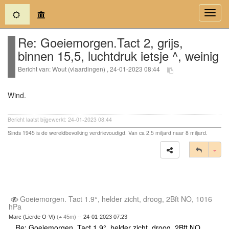
(current)
Toggl
navig
Re: Goeiemorgen.Tact 2, grijs,
binnen 15,5, luchtdruk ietsje ^, weinig
Bericht van: Wout (vlaardingen) , 24-01-2023 08:44
Wind.
Bericht laatst bijgewerkt: 24-01-2023 08:44
Sinds 1945 is de wereldbevolking verdrievoudigd. Van ca 2,5 miljard naar 8 miljard.
Tog
Goeiemorgen. Tact 1.9°, helder zicht, droog, 2Bft NO, 1016
hPa
Marc (Lierde O-Vl)
(
45m)
-- 24-01-2023 07:23
Re: Goeiemorgen. Tact 1.9°, helder zicht, droog, 2Bft NO,