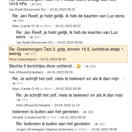
1016 hPa
(
369)
Jan Roelf (Eeserveen Dr) -- 24-01-2023 08:21
Re: Jan Roelf, je hebt gelijk, ik heb de kaarten van Luc eens
(
289)
Marc (Lierde O-Vl)
(
45m)
-- 24-01-2023 09:37
Re: Jan Roelf, je hebt gelijk, ik heb de kaarten van Luc
eens
(
267)
Jan Roelf (Eeserveen Dr) -- 24-01-2023 09:58
Re: Goeiemorgen.Tact 2, grijs, binnen 15,5, luchtdruk ietsje ^,
weinig
(
317)
Wout (vlaardingen) -- 24-01-2023 08:44
Slechts 5 berichtjes deze ochtend...
(
406)
Hein (Rhoon/Schiedam) -- 24-01-2023 09:33
Re: Je schrijft het zelf, niets te beleven! en als ik dan mijn
(
311)
Marc (Lierde O-Vl)
(
45m)
-- 24-01-2023 09:38
Re: Je schrijft het zelf, niets te beleven! en als ik dan mijn
(
177)
Hein (Rhoon/Schiedam) -- 24-01-2023 11:19
Iedereen is buiten aan het genieten
(
389)
Hendrik (Londerzeel-B)
(
7m)
-- 24-01-2023 09:42
Re: Iedereen is buiten aan het genieten
(
282)
Jurgen (Erwetegem-Vlaamse Ardennen)
(
100m)
-- 24-01-2023 09:58