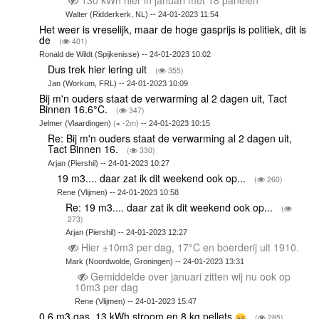
130 kWh hier in januari met 18 panelen
Walter (Ridderkerk, NL) -- 24-01-2023 11:54
Het weer is vreselijk, maar de hoge gasprijs is politiek, dit is
de
(
401)
Ronald de Wildt (Spijkenisse) -- 24-01-2023 10:02
Dus trek hier lering uit
(
355)
Jan (Workum, FRL) -- 24-01-2023 10:09
Bij m'n ouders staat de verwarming al 2 dagen uit, Tact
Binnen 16.6°C.
(
347)
Jelmer (Vlaardingen)
(
-2m)
-- 24-01-2023 10:15
Re: Bij m'n ouders staat de verwarming al 2 dagen uit,
Tact Binnen 16.
(
330)
Arjan (Piershil) -- 24-01-2023 10:27
19 m3.... daar zat ik dit weekend ook op...
(
260)
Rene (Vlijmen) -- 24-01-2023 10:58
Re: 19 m3.... daar zat ik dit weekend ook op...
(
273)
Arjan (Piershil) -- 24-01-2023 12:27
Hier ±10m3 per dag, 17°C en boerderij uit 1910.
Mark (Noordwolde, Groningen) -- 24-01-2023 13:31
Gemiddelde over januari zitten wij nu ook op
10m3 per dag
Rene (Vlijmen) -- 24-01-2023 15:47
0,6 m3 gas, 13 kWh stroom en 8 kg pellets
(
285)