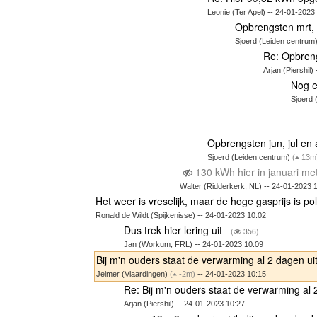
Leonie (Ter Apel) -- 24-01-2023
Opbrengsten mrt, 
Sjoerd (Leiden centrum
Re: Opbreng
Arjan (Piershil)
Nog e
Sjoerd 
Opbrengsten jun, jul e
Sjoerd (Leiden centrum)
(
13m
130 kWh hier in januari me
Walter (Ridderkerk, NL) -- 24-01-2023 
Het weer is vreselijk, maar de hoge gasprijs is poli
Ronald de Wildt (Spijkenisse) -- 24-01-2023 10:02
Dus trek hier lering uit
(
356)
Jan (Workum, FRL) -- 24-01-2023 10:09
Bij m'n ouders staat de verwarming al 2 dagen ui
Jelmer (Vlaardingen)
(
-2m)
-- 24-01-2023 10:15
Re: Bij m'n ouders staat de verwarming al 
Arjan (Piershil) -- 24-01-2023 10:27