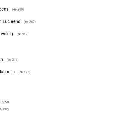
c eens
(
289)
van Luc eens
(
267)
, weinig
(
317)
ijn
(
311)
k dan mijn
(
177)
 09:58
192)