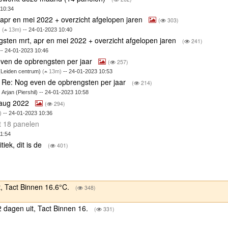
 10:34
apr en mei 2022 + overzicht afgelopen jaren
(
303)
)
(
13m)
-- 24-01-2023 10:40
sten mrt, apr en mei 2022 + overzicht afgelopen jaren
(
241)
 -- 24-01-2023 10:46
ven de opbrengsten per jaar
(
257)
(Leiden centrum)
(
13m)
-- 24-01-2023 10:53
Re: Nog even de opbrengsten per jaar
(
214)
Arjan (Piershil) -- 24-01-2023 10:58
n aug 2022
(
294)
)
-- 24-01-2023 10:36
t 18 panelen
11:54
tiek, dit is de
(
401)
t, Tact Binnen 16.6°C.
(
348)
2 dagen uit, Tact Binnen 16.
(
331)