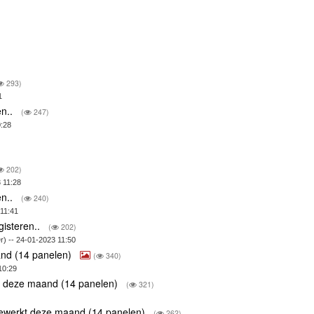
293)
1
en..
(
247)
0:28
202)
 11:28
en..
(
240)
 11:41
gisteren..
(
202)
r) -- 24-01-2023 11:50
nd (14 panelen)
(
340)
10:29
t deze maand (14 panelen)
(
321)
ewerkt deze maand (14 panelen)
(
262)