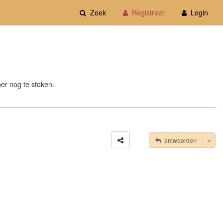
Zoek
Registreer
Login
per nog te stoken.
Tog
antwoorden