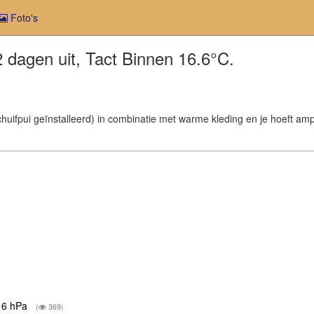
Foto's
2 dagen uit, Tact Binnen 16.6°C.
huifpui geïnstalleerd) in combinatie met warme kleding en je hoeft am
016 hPa
(
369)