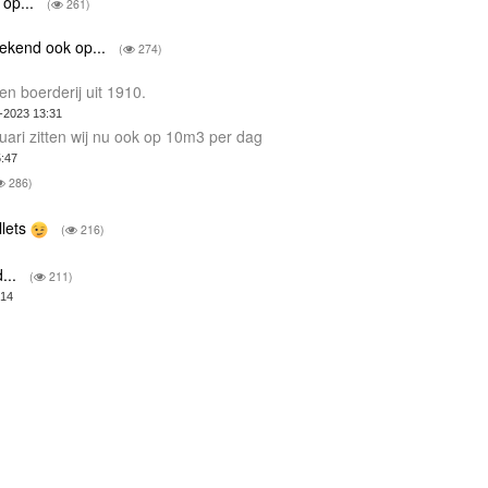
 op...
(
261)
weekend ook op...
(
274)
n boerderij uit 1910.
-2023 13:31
ari zitten wij nu ook op 10m3 per dag
5:47
286)
llets
(
216)
d...
(
211)
:14