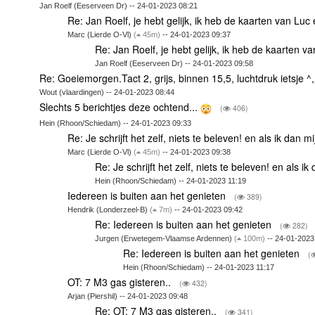
Jan Roelf (Eeserveen Dr) -- 24-01-2023 08:21
Re: Jan Roelf, je hebt gelijk, ik heb de kaarten van Lu
Marc (Lierde O-Vl)
(
45m)
-- 24-01-2023 09:37
Re: Jan Roelf, je hebt gelijk, ik heb de kaarten 
Jan Roelf (Eeserveen Dr) -- 24-01-2023 09:58
Re: Goeiemorgen.Tact 2, grijs, binnen 15,5, luchtdruk ietsje ^
Wout (vlaardingen) -- 24-01-2023 08:44
Slechts 5 berichtjes deze ochtend...
(
406)
Hein (Rhoon/Schiedam) -- 24-01-2023 09:33
Re: Je schrijft het zelf, niets te beleven! en als ik dan m
Marc (Lierde O-Vl)
(
45m)
-- 24-01-2023 09:38
Re: Je schrijft het zelf, niets te beleven! en als i
Hein (Rhoon/Schiedam) -- 24-01-2023 11:19
Iedereen is buiten aan het genieten
(
389)
Hendrik (Londerzeel-B)
(
7m)
-- 24-01-2023 09:42
Re: Iedereen is buiten aan het genieten
(
282)
Jurgen (Erwetegem-Vlaamse Ardennen)
(
100m)
-- 24-01-2023
Re: Iedereen is buiten aan het genieten
(
Hein (Rhoon/Schiedam) -- 24-01-2023 11:17
OT: 7 M3 gas gisteren..
(
432)
Arjan (Piershil) -- 24-01-2023 09:48
Re: OT: 7 M3 gas gisteren..
(
341)