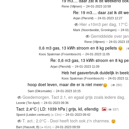
19 m3.... daar zat ik dit weekend ook
Rene (Vlijmen) -- 24-01-2023 10:58
Re: 19 m3.... daar zat ik dit 
Arjan (Piershil) -- 24-01-2023 12:27
Hier ±10m3 per dag, 17°C e
Mark (Noordwolde, Groningen) -- 24-01
Gemiddelde over janu
Rene (Vlijmen) -- 24-01-2023 1
0,6 m3 gas, 13 kWh stroom en 8 kg pellets
(
Koos Spakman (Froombosch) -- 24-01-2023 11:05
Re: 0,6 m3 gas, 13 kWh stroom en 8 kg pe
Arjan (Piershil) -- 24-01-2023 11:09
Heb het gasverbruik duidelijk in beel
Koos Spakman (Froombosch) -- 24-01-2023 11
hoop doet leven, maar die er is niet meer
(
280)
Sam (Diksmuide) -- 24-01-2023 10:15
Goedemorgen. Tact 2.1, en egaal grijs zoals iedere dag.
Leonie (Ter Apel) -- 24-01-2023 09:36
Tact: 2,4°C | LD: 1039 hPa | grijs, kil, ellendig
(
337)
Sjoerd (Leiden centrum)
(
13m)
-- 24-01-2023 09:42
T. act.: 2,0°C - Dooi heeft toch ook z'n charmes.
Bart (Hasselt, B)
(
41m)
-- 24-01-2023 09:59