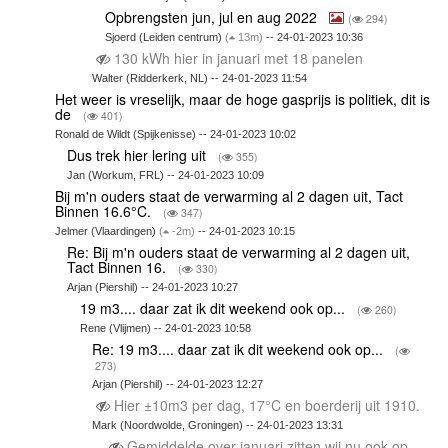
Opbrengsten jun, jul en aug 2022
(
294)
Sjoerd (Leiden centrum)
(
13m)
-- 24-01-2023 10:36
130 kWh hier in januari met 18 panelen
Walter (Ridderkerk, NL) -- 24-01-2023 11:54
Het weer is vreselijk, maar de hoge gasprijs is politiek, dit is
de
(
401)
Ronald de Wildt (Spijkenisse) -- 24-01-2023 10:02
Dus trek hier lering uit
(
355)
Jan (Workum, FRL) -- 24-01-2023 10:09
Bij m'n ouders staat de verwarming al 2 dagen uit, Tact
Binnen 16.6°C.
(
347)
Jelmer (Vlaardingen)
(
-2m)
-- 24-01-2023 10:15
Re: Bij m'n ouders staat de verwarming al 2 dagen uit,
Tact Binnen 16.
(
330)
Arjan (Piershil) -- 24-01-2023 10:27
19 m3.... daar zat ik dit weekend ook op...
(
260)
Rene (Vlijmen) -- 24-01-2023 10:58
Re: 19 m3.... daar zat ik dit weekend ook op...
(
273)
Arjan (Piershil) -- 24-01-2023 12:27
Hier ±10m3 per dag, 17°C en boerderij uit 1910.
Mark (Noordwolde, Groningen) -- 24-01-2023 13:31
Gemiddelde over januari zitten wij nu ook op