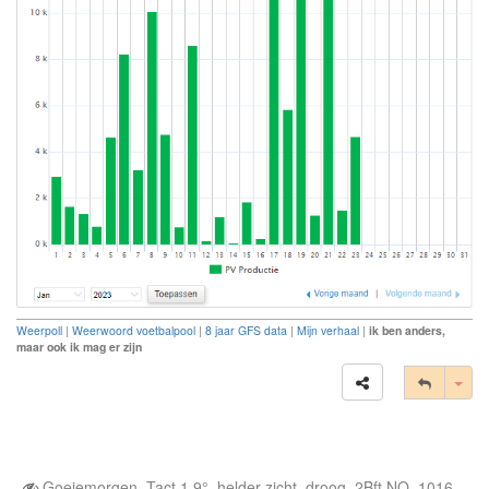
Weerpoll
|
Weerwoord voetbalpool
|
8 jaar GFS data
|
Mijn verhaal
|
ik ben anders,
maar ook ik mag er zijn
Tog
Goeiemorgen. Tact 1.9°, helder zicht, droog, 2Bft NO, 1016