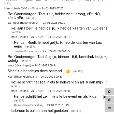
hPa
Marc (Lierde O-Vl)
(
45m)
-- 24-01-2023 07:23
Re: Goeiemorgen. Tact 1.9°, helder zicht, droog, 2Bft NO,
1016 hPa
(
369)
Jan Roelf (Eeserveen Dr) -- 24-01-2023 08:21
Re: Jan Roelf, je hebt gelijk, ik heb de kaarten van Luc eens
(
289)
Marc (Lierde O-Vl)
(
45m)
-- 24-01-2023 09:37
Re: Jan Roelf, je hebt gelijk, ik heb de kaarten van Luc
eens
(
267)
Jan Roelf (Eeserveen Dr) -- 24-01-2023 09:58
Re: Goeiemorgen.Tact 2, grijs, binnen 15,5, luchtdruk ietsje ^,
weinig
(
317)
Wout (vlaardingen) -- 24-01-2023 08:44
Slechts 5 berichtjes deze ochtend...
(
406)
Hein (Rhoon/Schiedam) -- 24-01-2023 09:33
Re: Je schrijft het zelf, niets te beleven! en als ik dan mijn
(
311)
Marc (Lierde O-Vl)
(
45m)
-- 24-01-2023 09:38
Re: Je schrijft het zelf, niets te beleven! en als ik dan mijn
(
177)
Hein (Rhoon/Schiedam) -- 24-01-2023 11:19
Iedereen is buiten aan het genieten
(
389)