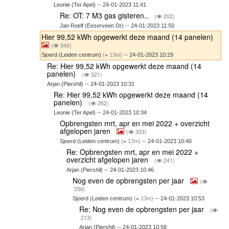
Leonie (Ter Apel) -- 24-01-2023 11:41
Re: OT: 7 M3 gas gisteren..
(
202)
Jan Roelf (Eeserveen Dr) -- 24-01-2023 11:50
Hier 99,52 kWh opgewerkt deze maand (14 panelen)
(
340)
Sjoerd (Leiden centrum)
(
13m)
-- 24-01-2023 10:29
Re: Hier 99,52 kWh opgewerkt deze maand (14
panelen)
(
321)
Arjan (Piershil) -- 24-01-2023 10:31
Re: Hier 99,52 kWh opgewerkt deze maand (14
panelen)
(
262)
Leonie (Ter Apel) -- 24-01-2023 10:34
Opbrengsten mrt, apr en mei 2022 + overzicht
afgelopen jaren
(
303)
Sjoerd (Leiden centrum)
(
13m)
-- 24-01-2023 10:40
Re: Opbrengsten mrt, apr en mei 2022 +
overzicht afgelopen jaren
(
241)
Arjan (Piershil) -- 24-01-2023 10:46
Nog even de opbrengsten per jaar
(
256)
Sjoerd (Leiden centrum)
(
13m)
-- 24-01-2023 10:53
Re: Nog even de opbrengsten per jaar
(
213)
Arjan (Piershil) -- 24-01-2023 10:58