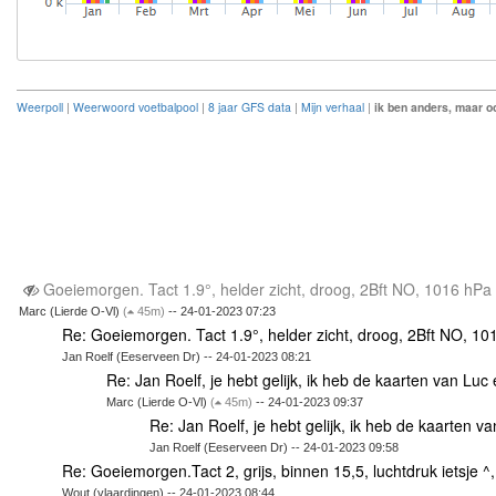
Weerpoll
|
Weerwoord voetbalpool
|
8 jaar GFS data
|
Mijn verhaal
|
ik ben anders, maar oo
Goeiemorgen. Tact 1.9°, helder zicht, droog, 2Bft NO, 1016 hPa
Marc (Lierde O-Vl)
(
45m)
-- 24-01-2023 07:23
Re: Goeiemorgen. Tact 1.9°, helder zicht, droog, 2Bft NO, 1
Jan Roelf (Eeserveen Dr) -- 24-01-2023 08:21
Re: Jan Roelf, je hebt gelijk, ik heb de kaarten van Lu
Marc (Lierde O-Vl)
(
45m)
-- 24-01-2023 09:37
Re: Jan Roelf, je hebt gelijk, ik heb de kaarten 
Jan Roelf (Eeserveen Dr) -- 24-01-2023 09:58
Re: Goeiemorgen.Tact 2, grijs, binnen 15,5, luchtdruk ietsje ^
Wout (vlaardingen) -- 24-01-2023 08:44