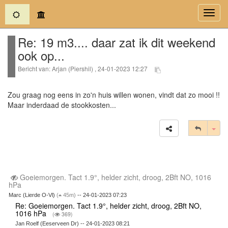
(current)
Toggl
navig
Re: 19 m3.... daar zat ik dit weekend
ook op...
Bericht van: Arjan (Piershil) , 24-01-2023 12:27
Zou graag nog eens in zo'n huis willen wonen, vindt dat zo mooi !!
Maar inderdaad de stookkosten...
Tog
Goeiemorgen. Tact 1.9°, helder zicht, droog, 2Bft NO, 1016
hPa
Marc (Lierde O-Vl)
(
45m)
-- 24-01-2023 07:23
Re: Goeiemorgen. Tact 1.9°, helder zicht, droog, 2Bft NO,
1016 hPa
(
369)
Jan Roelf (Eeserveen Dr) -- 24-01-2023 08:21