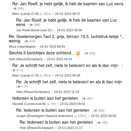
Re: Jan Roelf, je hebt gelijk, ik heb de kaarten van Luc eens
(
290)
Marc (Lierde O-Vl)
(
45m)
-- 24-01-2023 09:37
Re: Jan Roelf, je hebt gelijk, ik heb de kaarten van Luc
eens
(
268)
Jan Roelf (Eeserveen Dr) -- 24-01-2023 09:58
Re: Goeiemorgen.Tact 2, grijs, binnen 15,5, luchtdruk ietsje ^,
weinig
(
319)
Wout (vlaardingen) -- 24-01-2023 08:44
Slechts 5 berichtjes deze ochtend...
(
406)
Hein (Rhoon/Schiedam) -- 24-01-2023 09:33
Re: Je schrijft het zelf, niets te beleven! en als ik dan mijn
(
311)
Marc (Lierde O-Vl)
(
45m)
-- 24-01-2023 09:38
Re: Je schrijft het zelf, niets te beleven! en als ik dan mijn
(
177)
Hein (Rhoon/Schiedam) -- 24-01-2023 11:19
Iedereen is buiten aan het genieten
(
391)
Hendrik (Londerzeel-B)
(
7m)
-- 24-01-2023 09:42
Re: Iedereen is buiten aan het genieten
(
283)
Jurgen (Erwetegem-Vlaamse Ardennen)
(
100m)
-- 24-01-2023 09:58
Re: Iedereen is buiten aan het genieten
(
192)
Hein (Rhoon/Schiedam) -- 24-01-2023 11:17