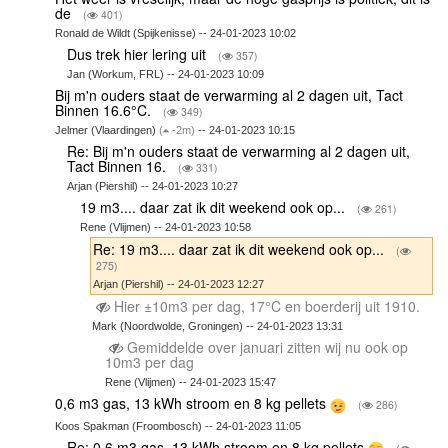
de
(
401)
Ronald de Wildt (Spijkenisse) -- 24-01-2023 10:02
Dus trek hier lering uit
(
357)
Jan (Workum, FRL) -- 24-01-2023 10:09
Bij m'n ouders staat de verwarming al 2 dagen uit, Tact
Binnen 16.6°C.
(
349)
Jelmer (Vlaardingen)
(
-2m)
-- 24-01-2023 10:15
Re: Bij m'n ouders staat de verwarming al 2 dagen uit,
Tact Binnen 16.
(
331)
Arjan (Piershil) -- 24-01-2023 10:27
19 m3.... daar zat ik dit weekend ook op...
(
261)
Rene (Vlijmen) -- 24-01-2023 10:58
Re: 19 m3.... daar zat ik dit weekend ook op...
(
275)
Arjan (Piershil) -- 24-01-2023 12:27
Hier ±10m3 per dag, 17°C en boerderij uit 1910.
Mark (Noordwolde, Groningen) -- 24-01-2023 13:31
Gemiddelde over januari zitten wij nu ook op
10m3 per dag
Rene (Vlijmen) -- 24-01-2023 15:47
0,6 m3 gas, 13 kWh stroom en 8 kg pellets
(
286)
Koos Spakman (Froombosch) -- 24-01-2023 11:05
Re: 0,6 m3 gas, 13 kWh stroom en 8 kg pellets