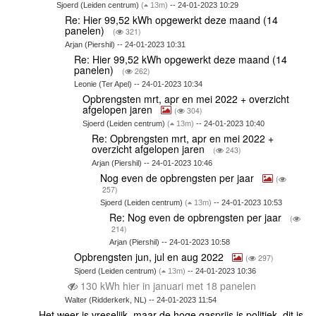
Sjoerd (Leiden centrum)
(
13m)
-- 24-01-2023 10:29
Re: Hier 99,52 kWh opgewerkt deze maand (14
panelen)
(
321)
Arjan (Piershil) -- 24-01-2023 10:31
Re: Hier 99,52 kWh opgewerkt deze maand (14
panelen)
(
262)
Leonie (Ter Apel) -- 24-01-2023 10:34
Opbrengsten mrt, apr en mei 2022 + overzicht
afgelopen jaren
(
304)
Sjoerd (Leiden centrum)
(
13m)
-- 24-01-2023 10:40
Re: Opbrengsten mrt, apr en mei 2022 +
overzicht afgelopen jaren
(
243)
Arjan (Piershil) -- 24-01-2023 10:46
Nog even de opbrengsten per jaar
(
257)
Sjoerd (Leiden centrum)
(
13m)
-- 24-01-2023 10:53
Re: Nog even de opbrengsten per jaar
(
214)
Arjan (Piershil) -- 24-01-2023 10:58
Opbrengsten jun, jul en aug 2022
(
297)
Sjoerd (Leiden centrum)
(
13m)
-- 24-01-2023 10:36
130 kWh hier in januari met 18 panelen
Walter (Ridderkerk, NL) -- 24-01-2023 11:54
Het weer is vreselijk, maar de hoge gasprijs is politiek, dit is