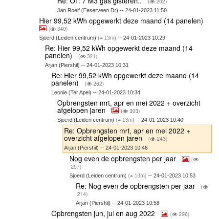
Re: OT: 7 M3 gas gisteren..
(
202)
Jan Roelf (Eeserveen Dr) -- 24-01-2023 11:50
Hier 99,52 kWh opgewerkt deze maand (14 panelen)
(
340)
Sjoerd (Leiden centrum)
(
13m)
-- 24-01-2023 10:29
Re: Hier 99,52 kWh opgewerkt deze maand (14
panelen)
(
321)
Arjan (Piershil) -- 24-01-2023 10:31
Re: Hier 99,52 kWh opgewerkt deze maand (14
panelen)
(
262)
Leonie (Ter Apel) -- 24-01-2023 10:34
Opbrengsten mrt, apr en mei 2022 + overzicht
afgelopen jaren
(
303)
Sjoerd (Leiden centrum)
(
13m)
-- 24-01-2023 10:40
Re: Opbrengsten mrt, apr en mei 2022 +
overzicht afgelopen jaren
(
243)
Arjan (Piershil) -- 24-01-2023 10:46
Nog even de opbrengsten per jaar
(
257)
Sjoerd (Leiden centrum)
(
13m)
-- 24-01-2023 10:53
Re: Nog even de opbrengsten per jaar
(
214)
Arjan (Piershil) -- 24-01-2023 10:58
Opbrengsten jun, jul en aug 2022
(
296)