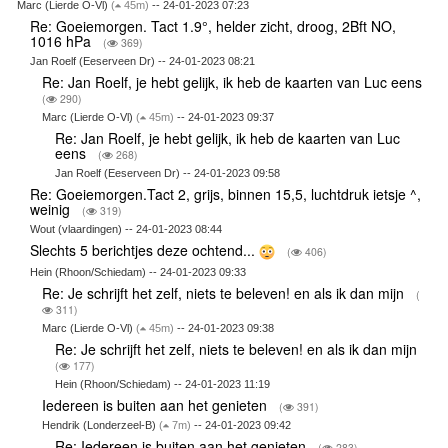
Marc (Lierde O-Vl)
(
45m)
-- 24-01-2023 07:23
Re: Goeiemorgen. Tact 1.9°, helder zicht, droog, 2Bft NO,
1016 hPa
(
369)
Jan Roelf (Eeserveen Dr) -- 24-01-2023 08:21
Re: Jan Roelf, je hebt gelijk, ik heb de kaarten van Luc eens
(
290)
Marc (Lierde O-Vl)
(
45m)
-- 24-01-2023 09:37
Re: Jan Roelf, je hebt gelijk, ik heb de kaarten van Luc
eens
(
268)
Jan Roelf (Eeserveen Dr) -- 24-01-2023 09:58
Re: Goeiemorgen.Tact 2, grijs, binnen 15,5, luchtdruk ietsje ^,
weinig
(
319)
Wout (vlaardingen) -- 24-01-2023 08:44
Slechts 5 berichtjes deze ochtend...
(
406)
Hein (Rhoon/Schiedam) -- 24-01-2023 09:33
Re: Je schrijft het zelf, niets te beleven! en als ik dan mijn
(
311)
Marc (Lierde O-Vl)
(
45m)
-- 24-01-2023 09:38
Re: Je schrijft het zelf, niets te beleven! en als ik dan mijn
(
177)
Hein (Rhoon/Schiedam) -- 24-01-2023 11:19
Iedereen is buiten aan het genieten
(
391)
Hendrik (Londerzeel-B)
(
7m)
-- 24-01-2023 09:42
Re: Iedereen is buiten aan het genieten
(
283)