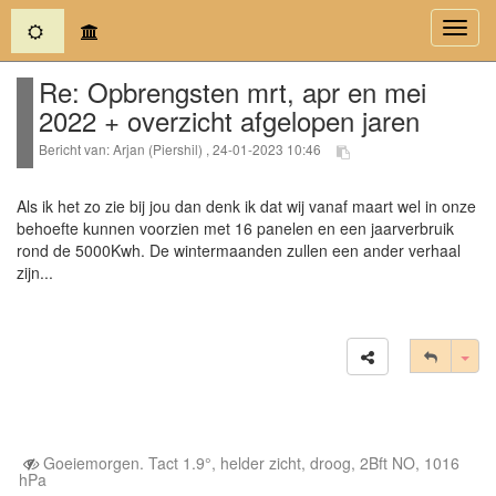
(current)
Toggl
navig
Re: Opbrengsten mrt, apr en mei
2022 + overzicht afgelopen jaren
Bericht van: Arjan (Piershil) , 24-01-2023 10:46
Als ik het zo zie bij jou dan denk ik dat wij vanaf maart wel in onze
behoefte kunnen voorzien met 16 panelen en een jaarverbruik
rond de 5000Kwh. De wintermaanden zullen een ander verhaal
zijn...
Tog
Goeiemorgen. Tact 1.9°, helder zicht, droog, 2Bft NO, 1016
hPa