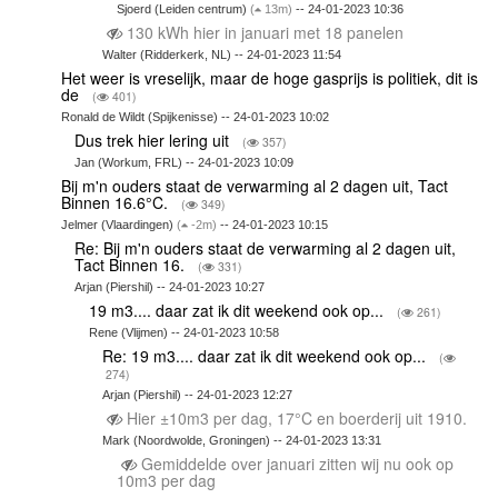
Sjoerd (Leiden centrum)
(
13m)
-- 24-01-2023 10:36
130 kWh hier in januari met 18 panelen
Walter (Ridderkerk, NL) -- 24-01-2023 11:54
Het weer is vreselijk, maar de hoge gasprijs is politiek, dit is
de
(
401)
Ronald de Wildt (Spijkenisse) -- 24-01-2023 10:02
Dus trek hier lering uit
(
357)
Jan (Workum, FRL) -- 24-01-2023 10:09
Bij m'n ouders staat de verwarming al 2 dagen uit, Tact
Binnen 16.6°C.
(
349)
Jelmer (Vlaardingen)
(
-2m)
-- 24-01-2023 10:15
Re: Bij m'n ouders staat de verwarming al 2 dagen uit,
Tact Binnen 16.
(
331)
Arjan (Piershil) -- 24-01-2023 10:27
19 m3.... daar zat ik dit weekend ook op...
(
261)
Rene (Vlijmen) -- 24-01-2023 10:58
Re: 19 m3.... daar zat ik dit weekend ook op...
(
274)
Arjan (Piershil) -- 24-01-2023 12:27
Hier ±10m3 per dag, 17°C en boerderij uit 1910.
Mark (Noordwolde, Groningen) -- 24-01-2023 13:31
Gemiddelde over januari zitten wij nu ook op
10m3 per dag