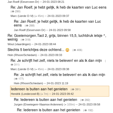
Jan Roelf (Eeserveen Dr) -- 24-01-2023 08:21
Re: Jan Roelf, je hebt gelijk, ik heb de kaarten van Luc eens
(
290)
Marc (Lierde O-Vl)
(
45m)
-- 24-01-2023 09:37
Re: Jan Roelf, je hebt gelijk, ik heb de kaarten van Luc
eens
(
268)
Jan Roelf (Eeserveen Dr) -- 24-01-2023 09:58
Re: Goeiemorgen.Tact 2, grijs, binnen 15,5, luchtdruk ietsje ^,
weinig
(
318)
Wout (vlaardingen) -- 24-01-2023 08:44
Slechts 5 berichtjes deze ochtend...
(
406)
Hein (Rhoon/Schiedam) -- 24-01-2023 09:33
Re: Je schrijft het zelf, niets te beleven! en als ik dan mijn
(
311)
Marc (Lierde O-Vl)
(
45m)
-- 24-01-2023 09:38
Re: Je schrijft het zelf, niets te beleven! en als ik dan mijn
(
177)
Hein (Rhoon/Schiedam) -- 24-01-2023 11:19
Iedereen is buiten aan het genieten
(
391)
Hendrik (Londerzeel-B)
(
7m)
-- 24-01-2023 09:42
Re: Iedereen is buiten aan het genieten
(
282)
Jurgen (Erwetegem-Vlaamse Ardennen)
(
100m)
-- 24-01-2023 09:58
Re: Iedereen is buiten aan het genieten
(
192)