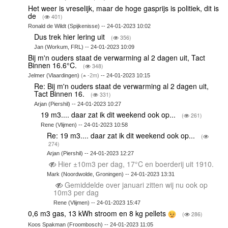
Het weer is vreselijk, maar de hoge gasprijs is politiek, dit is
de
(
401)
Ronald de Wildt (Spijkenisse) -- 24-01-2023 10:02
Dus trek hier lering uit
(
356)
Jan (Workum, FRL) -- 24-01-2023 10:09
Bij m'n ouders staat de verwarming al 2 dagen uit, Tact
Binnen 16.6°C.
(
348)
Jelmer (Vlaardingen)
(
-2m)
-- 24-01-2023 10:15
Re: Bij m'n ouders staat de verwarming al 2 dagen uit,
Tact Binnen 16.
(
331)
Arjan (Piershil) -- 24-01-2023 10:27
19 m3.... daar zat ik dit weekend ook op...
(
261)
Rene (Vlijmen) -- 24-01-2023 10:58
Re: 19 m3.... daar zat ik dit weekend ook op...
(
274)
Arjan (Piershil) -- 24-01-2023 12:27
Hier ±10m3 per dag, 17°C en boerderij uit 1910.
Mark (Noordwolde, Groningen) -- 24-01-2023 13:31
Gemiddelde over januari zitten wij nu ook op
10m3 per dag
Rene (Vlijmen) -- 24-01-2023 15:47
0,6 m3 gas, 13 kWh stroom en 8 kg pellets
(
286)
Koos Spakman (Froombosch) -- 24-01-2023 11:05