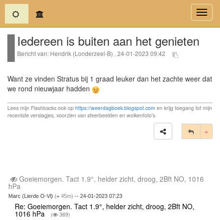
(current)
Toggl
navig
Iedereen is buiten aan het genieten
Bericht van: Hendrik (Londerzeel-B) , 24-01-2023 09:42
Want ze vinden Stratus bij 1 graad leuker dan het zachte weer dat
we rond nieuwjaar hadden
Lees mijn Flashbacks ook op
https://weerdagboek.blogspot.com
en krijg toegang tot mijn
recentste verslagjes, voorzien van sfeerbeelden en wolkenfoto's
Tog
Goeiemorgen. Tact 1.9°, helder zicht, droog, 2Bft NO, 1016
hPa
Marc (Lierde O-Vl)
(
45m)
-- 24-01-2023 07:23
Re: Goeiemorgen. Tact 1.9°, helder zicht, droog, 2Bft NO,
1016 hPa
(
369)