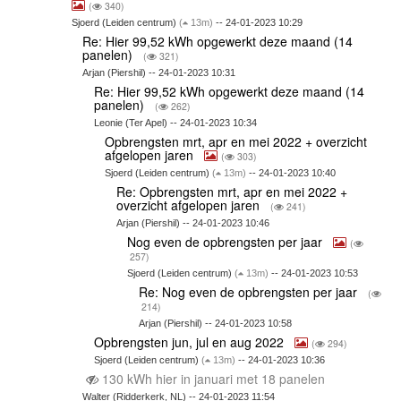
(
340)
Sjoerd (Leiden centrum)
(
13m)
-- 24-01-2023 10:29
Re: Hier 99,52 kWh opgewerkt deze maand (14
panelen)
(
321)
Arjan (Piershil) -- 24-01-2023 10:31
Re: Hier 99,52 kWh opgewerkt deze maand (14
panelen)
(
262)
Leonie (Ter Apel) -- 24-01-2023 10:34
Opbrengsten mrt, apr en mei 2022 + overzicht
afgelopen jaren
(
303)
Sjoerd (Leiden centrum)
(
13m)
-- 24-01-2023 10:40
Re: Opbrengsten mrt, apr en mei 2022 +
overzicht afgelopen jaren
(
241)
Arjan (Piershil) -- 24-01-2023 10:46
Nog even de opbrengsten per jaar
(
257)
Sjoerd (Leiden centrum)
(
13m)
-- 24-01-2023 10:53
Re: Nog even de opbrengsten per jaar
(
214)
Arjan (Piershil) -- 24-01-2023 10:58
Opbrengsten jun, jul en aug 2022
(
294)
Sjoerd (Leiden centrum)
(
13m)
-- 24-01-2023 10:36
130 kWh hier in januari met 18 panelen
Walter (Ridderkerk, NL) -- 24-01-2023 11:54