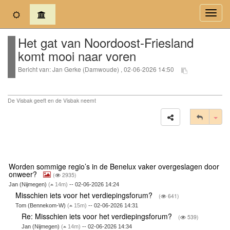
(current)
Toggl
navig
Het gat van Noordoost-Friesland
komt mooi naar voren
Bericht van: Jan Gerke (Damwoude) , 02-06-2026 14:50
De Visbak geeft en de Visbak neemt
Tog
Worden sommige regio’s in de Benelux vaker overgeslagen door
onweer?
(
2935)
Jan (Nijmegen)
(
14m)
-- 02-06-2026 14:24
Misschien iets voor het verdiepingsforum?
(
641)
Tom (Bennekom-W)
(
15m)
-- 02-06-2026 14:31
Re: Misschien iets voor het verdiepingsforum?
(
539)
Jan (Nijmegen)
(
14m)
-- 02-06-2026 14:34