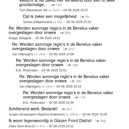
grootschalige...
(
130)
Tom (Bennekom-W)
(
15m)
-- 04-06-2026 15:57
Dat is zeker een mogelijkheid
(
99)
Saskia (Diepenveen)
(
5m)
-- 05-06-2026 23:42
Re: Worden sommige regio’s in de Benelux vaker
overgeslagen door onwee
(
365)
Rutger (Meppel) -- 02-06-2026 14:51
Re: Worden sommige regio’s in de Benelux vaker
overgeslagen door onwee
(
221)
Jan (Nijmegen)
(
14m)
-- 02-06-2026 14:58
Re: Worden sommige regio’s in de Benelux vaker
overgeslagen door onwee
(
188)
Eric, Rotterdam -- 02-06-2026 15:01
Re: Worden sommige regio’s in de Benelux vaker
overgeslagen door onwee
(
156)
Jan (Nijmegen)
(
14m)
-- 02-06-2026 15:19
Re: Worden sommige regio’s in de Benelux vaker
overgeslagen door onwee
(
118)
Eric, Rotterdam -- 02-06-2026 15:38
Schitterend werk. Bedankt!
(
261)
Jurgen (Erwetegem-Vlaamse Ardennen)
(
100m)
-- 02-06-2026 15:05
Ik woon tegenwoordig in Glazen Front District
(
294)
Zwiet (Den Bosch)
(
4m)
-- 02-06-2026 15:11