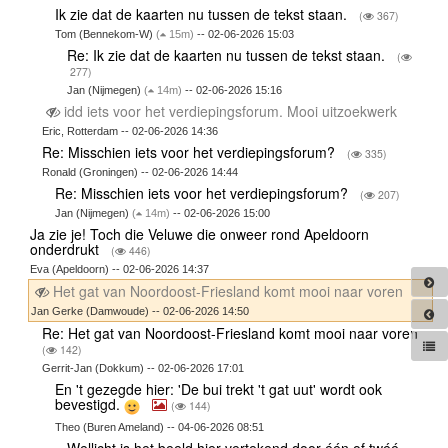
Ik zie dat de kaarten nu tussen de tekst staan.
(
367)
Tom (Bennekom-W)
(
15m)
-- 02-06-2026 15:03
Re: Ik zie dat de kaarten nu tussen de tekst staan.
(
277)
Jan (Nijmegen)
(
14m)
-- 02-06-2026 15:16
idd iets voor het verdiepingsforum. Mooi uitzoekwerk
Eric, Rotterdam -- 02-06-2026 14:36
Re: Misschien iets voor het verdiepingsforum?
(
335)
Ronald (Groningen) -- 02-06-2026 14:44
Re: Misschien iets voor het verdiepingsforum?
(
207)
Jan (Nijmegen)
(
14m)
-- 02-06-2026 15:00
Ja zie je! Toch die Veluwe die onweer rond Apeldoorn
onderdrukt
(
446)
Eva (Apeldoorn) -- 02-06-2026 14:37
Het gat van Noordoost-Friesland komt mooi naar voren
Jan Gerke (Damwoude) -- 02-06-2026 14:50
Re: Het gat van Noordoost-Friesland komt mooi naar voren
(
142)
Gerrit-Jan (Dokkum) -- 02-06-2026 17:01
En 't gezegde hier: 'De bui trekt 't gat uut' wordt ook
bevestigd.
(
144)
Theo (Buren Ameland) -- 04-06-2026 08:51
Wellicht is het beeld hier vertekend door één of twéé