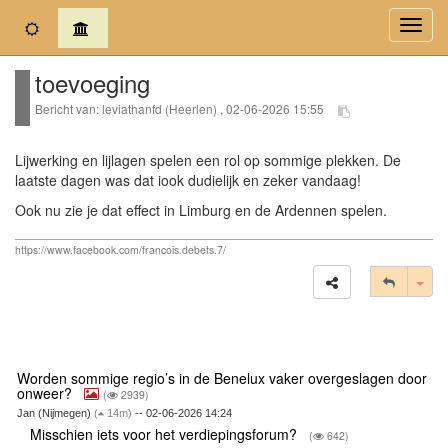
(current)
Toggl
navig
toevoeging
Bericht van: leviathanfd (Heerlen) , 02-06-2026 15:55
Lijwerking en lijlagen spelen een rol op sommige plekken. De
laatste dagen was dat iook dudielijk en zeker vandaag!
Ook nu zie je dat effect in Limburg en de Ardennen spelen.
https://www.facebook.com/francois.debets.7/
Tog
Worden sommige regio’s in de Benelux vaker overgeslagen door
onweer?
(
2939)
Jan (Nijmegen)
(
14m)
-- 02-06-2026 14:24
Misschien iets voor het verdiepingsforum?
(
642)