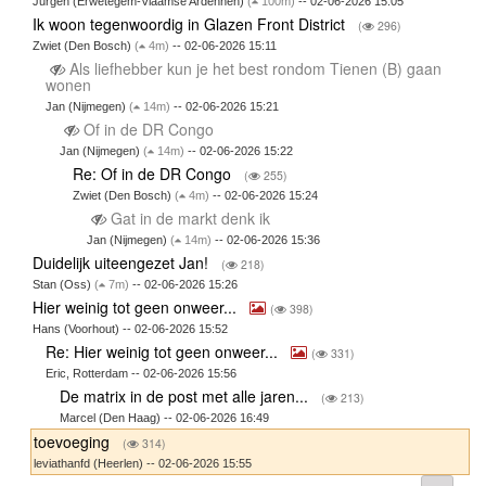
Jurgen (Erwetegem-Vlaamse Ardennen)
(
100m)
-- 02-06-2026 15:05
Ik woon tegenwoordig in Glazen Front District
(
296)
Zwiet (Den Bosch)
(
4m)
-- 02-06-2026 15:11
Als liefhebber kun je het best rondom Tienen (B) gaan
wonen
Jan (Nijmegen)
(
14m)
-- 02-06-2026 15:21
Of in de DR Congo
Jan (Nijmegen)
(
14m)
-- 02-06-2026 15:22
Re: Of in de DR Congo
(
255)
Zwiet (Den Bosch)
(
4m)
-- 02-06-2026 15:24
Gat in de markt denk ik
Jan (Nijmegen)
(
14m)
-- 02-06-2026 15:36
Duidelijk uiteengezet Jan!
(
218)
Stan (Oss)
(
7m)
-- 02-06-2026 15:26
Hier weinig tot geen onweer...
(
398)
Hans (Voorhout) -- 02-06-2026 15:52
Re: Hier weinig tot geen onweer...
(
331)
Eric, Rotterdam -- 02-06-2026 15:56
De matrix in de post met alle jaren...
(
213)
Marcel (Den Haag) -- 02-06-2026 16:49
toevoeging
(
314)
leviathanfd (Heerlen) -- 02-06-2026 15:55