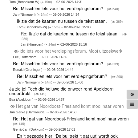
Tom (Bennekom-W)
(
15m)
-- 02-06-2026 14:31
Re: Misschien iets voor het verdiepingsforum?
(
540)
Jan (Nijmegen)
(
14m)
-- 02-06-2026 14:34
Ik zie dat de kaarten nu tussen de tekst staan.
(
369)
Tom (Bennekom-W)
(
15m)
-- 02-06-2026 15:03
Re: Ik zie dat de kaarten nu tussen de tekst staan.
(
280)
Jan (Nijmegen)
(
14m)
-- 02-06-2026 15:16
idd iets voor het verdiepingsforum. Mooi uitzoekwerk
Eric, Rotterdam -- 02-06-2026 14:36
Re: Misschien iets voor het verdiepingsforum?
(
339)
Ronald (Groningen) -- 02-06-2026 14:44
Re: Misschien iets voor het verdiepingsforum?
(
208)
Jan (Nijmegen)
(
14m)
-- 02-06-2026 15:00
Ja zie je! Toch die Veluwe die onweer rond Apeldoorn
onderdrukt
(
449)
Eva (Apeldoorn) -- 02-06-2026 14:37
Het gat van Noordoost-Friesland komt mooi naar voren
Jan Gerke (Damwoude) -- 02-06-2026 14:50
Re: Het gat van Noordoost-Friesland komt mooi naar voren
(
145)
Gerrit-Jan (Dokkum) -- 02-06-2026 17:01
En 't gezegde hier: 'De bui trekt 't gat uut' wordt ook