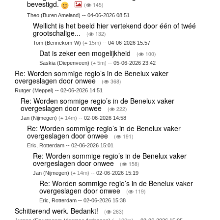
bevestigd.
(
145)
Theo (Buren Ameland) -- 04-06-2026 08:51
Wellicht is het beeld hier vertekend door één of twéé
grootschalige...
(
132)
Tom (Bennekom-W)
(
15m)
-- 04-06-2026 15:57
Dat is zeker een mogelijkheid
(
100)
Saskia (Diepenveen)
(
5m)
-- 05-06-2026 23:42
Re: Worden sommige regio’s in de Benelux vaker
overgeslagen door onwee
(
368)
Rutger (Meppel) -- 02-06-2026 14:51
Re: Worden sommige regio’s in de Benelux vaker
overgeslagen door onwee
(
222)
Jan (Nijmegen)
(
14m)
-- 02-06-2026 14:58
Re: Worden sommige regio’s in de Benelux vaker
overgeslagen door onwee
(
191)
Eric, Rotterdam -- 02-06-2026 15:01
Re: Worden sommige regio’s in de Benelux vaker
overgeslagen door onwee
(
158)
Jan (Nijmegen)
(
14m)
-- 02-06-2026 15:19
Re: Worden sommige regio’s in de Benelux vaker
overgeslagen door onwee
(
119)
Eric, Rotterdam -- 02-06-2026 15:38
Schitterend werk. Bedankt!
(
263)