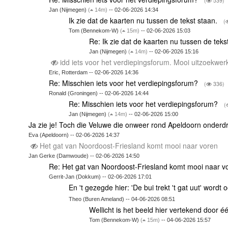
(
539)
Jan (Nijmegen)
(
14m)
-- 02-06-2026 14:34
Ik zie dat de kaarten nu tussen de tekst staan.
(
Tom (Bennekom-W)
(
15m)
-- 02-06-2026 15:03
Re: Ik zie dat de kaarten nu tussen de teks
Jan (Nijmegen)
(
14m)
-- 02-06-2026 15:16
idd iets voor het verdiepingsforum. Mooi uitzoekwe
Eric, Rotterdam -- 02-06-2026 14:36
Re: Misschien iets voor het verdiepingsforum?
(
336)
Ronald (Groningen) -- 02-06-2026 14:44
Re: Misschien iets voor het verdiepingsforum?
(
Jan (Nijmegen)
(
14m)
-- 02-06-2026 15:00
Ja zie je! Toch die Veluwe die onweer rond Apeldoorn onderd
Eva (Apeldoorn) -- 02-06-2026 14:37
Het gat van Noordoost-Friesland komt mooi naar voren
Jan Gerke (Damwoude) -- 02-06-2026 14:50
Re: Het gat van Noordoost-Friesland komt mooi naar 
Gerrit-Jan (Dokkum) -- 02-06-2026 17:01
En 't gezegde hier: 'De bui trekt 't gat uut' wordt
Theo (Buren Ameland) -- 04-06-2026 08:51
Wellicht is het beeld hier vertekend door é
Tom (Bennekom-W)
(
15m)
-- 04-06-2026 15:57