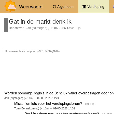
Weerwoord
(curr
Algemeen
Verdieping
Gat in de markt denk ik
Bericht van: Jan (Nijmegen) , 02-06-2026 15:36
https://www.flickr.com/photos/30155994@N02/
Worden sommige regio’s in de Benelux vaker overgeslagen door 
Jan (Nijmegen)
(
14m)
-- 02-06-2026 14:24
Misschien iets voor het verdiepingsforum?
(
641)
Tom (Bennekom-W)
(
15m)
-- 02-06-2026 14:31
Re: Misschien iets voor het verdiepingsforum?