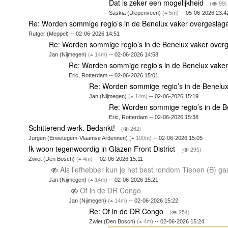
Dat is zeker een mogelijkheid
(
99)
Saskia (Diepenveen)
(
5m)
-- 05-06-2026 23:4
Re: Worden sommige regio’s in de Benelux vaker overgesla
Rutger (Meppel) -- 02-06-2026 14:51
Re: Worden sommige regio’s in de Benelux vaker ove
Jan (Nijmegen)
(
14m)
-- 02-06-2026 14:58
Re: Worden sommige regio’s in de Benelux vake
Eric, Rotterdam -- 02-06-2026 15:01
Re: Worden sommige regio’s in de Benelu
Jan (Nijmegen)
(
14m)
-- 02-06-2026 15:19
Re: Worden sommige regio’s in de 
Eric, Rotterdam -- 02-06-2026 15:38
Schitterend werk. Bedankt!
(
262)
Jurgen (Erwetegem-Vlaamse Ardennen)
(
100m)
-- 02-06-2026 15:05
Ik woon tegenwoordig in Glazen Front District
(
295)
Zwiet (Den Bosch)
(
4m)
-- 02-06-2026 15:11
Als liefhebber kun je het best rondom Tienen (B) 
Jan (Nijmegen)
(
14m)
-- 02-06-2026 15:21
Of in de DR Congo
Jan (Nijmegen)
(
14m)
-- 02-06-2026 15:22
Re: Of in de DR Congo
(
254)
Zwiet (Den Bosch)
(
4m)
-- 02-06-2026 15:24