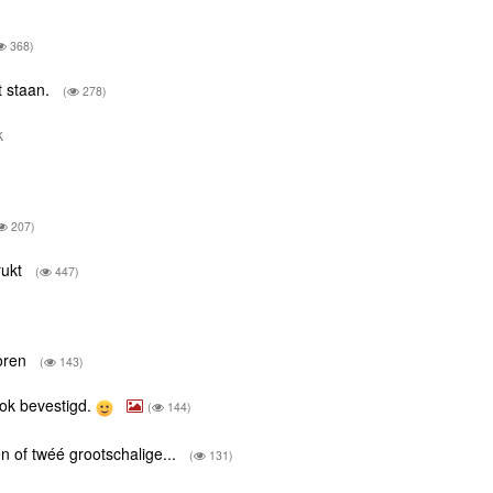
368)
t staan.
(
278)
rk
207)
rukt
(
447)
voren
(
143)
 ook bevestigd.
(
144)
én of twéé grootschalige...
(
131)